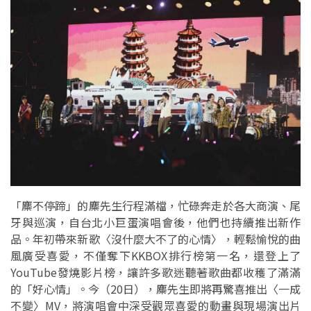
「麋不停蹄」的麋先生行程滿檔，忙碌奔走於各大商演、尾
牙與巡演，自台北小巨蛋演唱會後，他們也持續推出新作
品。年初帶來新歌〈沒什麼大不了的心情〉，輕鬆愉悅的曲
風廣受喜愛，不僅奪下KKBOX排行榜第一名，還登上了
YouTube發燒影片榜，讓許多歌迷聽著歌曲都收穫了滿滿
的「好心情」。今（20日），麋先生即將再驚喜推出〈一成
不變〉MV，將演唱會中深受觀眾喜愛的動畫與現場演出片