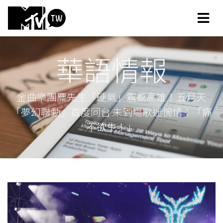
華語情報
金曲樂團麋先生「硬氣」震撼高雄！五月天
「夢幻聯動」首度同台 未到場歌迷惋惜：「痛
不欲生！」