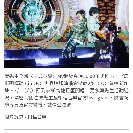
麋先生全新〈一成不變〉MV將於今晚20:00正式推出；〈馬
戲團運動 CircUs〉世界巡迴演唱會將於2/8（六）前往新加
坡，3/1（六）回到家鄉高雄巨蛋開唱。更多麋先生活動近
況，請密切關注麋先生及相信音樂官方Instagram、臉書粉
絲專頁及官方微博、微信公眾號。
照片提供 / 相信音樂