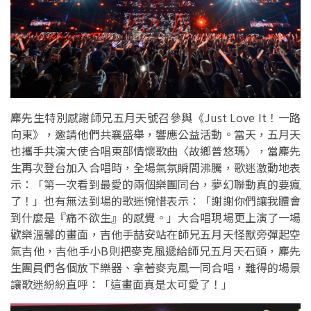
麋先生特別感謝師兄五月天號召參與《Just Love It！一路
向東》，邀請他們共襄盛舉，響應公益活動。當天，五月天
也攜手共演大使合唱東部情懷歌曲〈故鄉普悠瑪〉，當麋先
生再次登台加入合唱時，全場氣氛瞬間沸騰，歌迷激動地表
示：「第一次看到最愛的兩個樂團同台，夢幻聯動真的要瘋
了！」也有無法到場的歌迷惋惜表示：「謝謝你們讓我體會
到什麼是『痛不欲生』的感覺。」大合唱現場更上演了一場
歡樂溫馨的畫面，吉他手喆安站在師兄五月天怪獸旁彈起空
氣吉他，吉他手小B則把麥克風遞給師兄五月天石頭，麋先
生團員們各個放下樂器、拿著麥克風一同合唱，難得的場景
讓歌迷紛紛直呼：「這畫面真是太可愛了！」