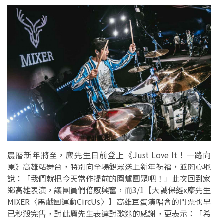
農曆新年將至，麋先生日前登上《Just Love It！一路向
東》高雄站舞台，特別向全場觀眾送上新年祝福，並開心地
說：「我們就把今天當作提前的圍爐團聚吧！」此次回到家
鄉高雄表演，讓團員們倍感興奮，而3/1【大誠保經x麋先生
MIXER〈馬戲團運動CircUs〉】高雄巨蛋演唱會的門票也早
已秒殺完售，對此麋先生表達對歌迷的感謝，更表示：「希