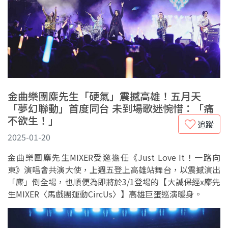
金曲樂團麋先生「硬氣」震撼高雄！五月天
「夢幻聯動」首度同台 未到場歌迷惋惜：「痛
不欲生！」
追蹤
2025-01-20
金曲樂團麋先生MIXER受邀擔任《Just Love It！一路向
東》演唱會共演大使，上週五登上高雄站舞台，以震撼演出
「麋」倒全場，也順便為即將於3/1登場的【大誠保經x麋先
生MIXER〈馬戲團運動CircUs〉】高雄巨蛋巡演暖身。