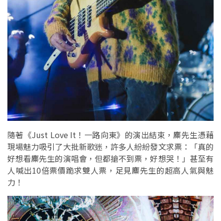
隨著《Just Love It！一路向東》的演出結束，麋先生憑藉
現場魅力吸引了大批新歌迷，許多人紛紛發文求票：「真的
好想看麋先生的演唱會，但都搶不到票，好想哭！」甚至有
人喊出10倍票價跪求雙人票，足見麋先生的超高人氣與魅
力！