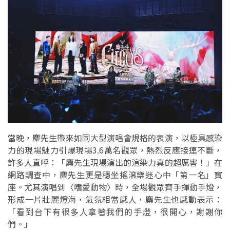
當晚，麋先生帶來如同大型演唱會規格的表演，以極具感染
力的現場魅力引爆現場3.6萬名觀眾，熱烈反應接連不斷，
許多人直呼：「麋先生現場演出的渲染力真的超厲害！」在
網路調查中，麋先生更是穩坐搖滾樂迷心中「第一名」寶
座。尤其演唱到〈嗜愛動物〉時，全場觀眾齊手揮動手燈，
形成一片壯麗燈海，氣氛相當感人，麋先生也感動表示：
「看到台下有很多人拿著我們的手燈，很開心，謝謝你
們。」