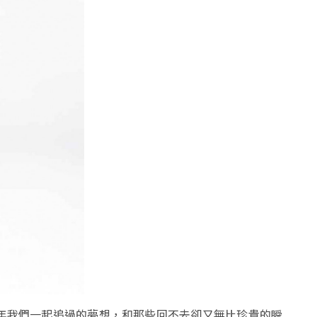
年我們一起追過的夢想，和那些回不去卻又無比珍貴的瞬