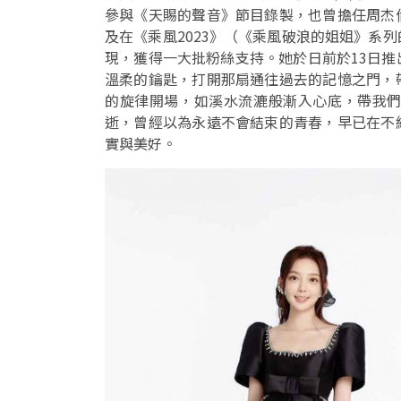
參與《天賜的聲音》節目錄製，也曾擔任周杰
及在《乘風2023》（《乘風破浪的姐姐》系
現，獲得一大批粉絲支持。她於日前於13日
溫柔的鑰匙，打開那扇通往過去的記憶之門，
的旋律開場，如溪水流漉般漸入心底，帶我
逝，曾經以為永遠不會結束的青春，早已在不
實與美好。