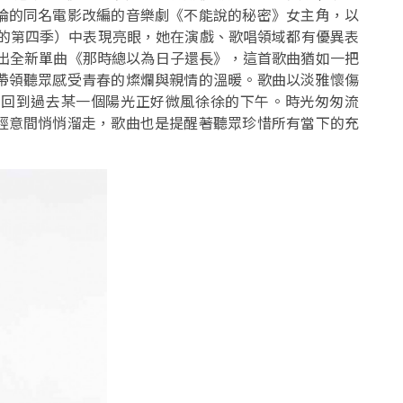
倫的同名電影改編的音樂劇《不能說的秘密》女主角，以
列的第四季）中表現亮眼，她在演戲、歌唱領域都有優異表
推出全新單曲《那時總以為日子還長》，這首歌曲猶如一把
帶領聽眾感受青春的燦爛與親情的溫暖。歌曲以淡雅懷傷
們回到過去某一個陽光正好微風徐徐的下午。時光匆匆流
經意間悄悄溜走，歌曲也是提醒著聽眾珍惜所有當下的充