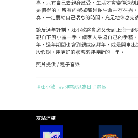
喜，只有自己去親身感受，生活才會變得深刻
是值得的，所有的選擇都是你生命裡存在過
奏，一定要給自己喘息的時間，充足地休息完
談及過年計劃，汪小敏將會邀父母到上海一起
親自下廚小露一手，讓家人品嚐自己的手藝
年，過年期間也會到親戚家拜年，或是開車出
段假期，用更好的狀態來迎接新的一年。
照片提供 / 種子音樂
#汪小敏
#那時總以為日子還長
友站連結