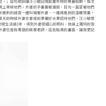
杖，」這句歌詞讓汪小敏回憶起童年時的寒暑假期。每次
凳上等候他們，外婆的手裏握著蒲扇，目光一直望著他們
米衝刺的速度一邊叫喊著外婆，一邊撲進她的溫暖懷裏。
夏天的時候外婆也會提前準備好水果招待他們。汪小敏懷
村裡生活過3年，得到外婆很細心的照料，她身上獨特的雪
外婆也是我粵語的啟蒙老師，這些點滴的畫面，讓我更記