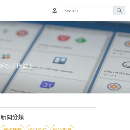
訴說珍惜當下
新聞分類
華語情報
哈日新訊
韓流風暴