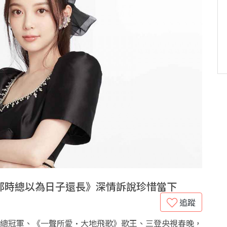
那時總以為日子還長》深情訴說珍惜當下
追蹤
全國總冠軍、《一聲所愛·大地飛歌》歌王、三登央視春晚，