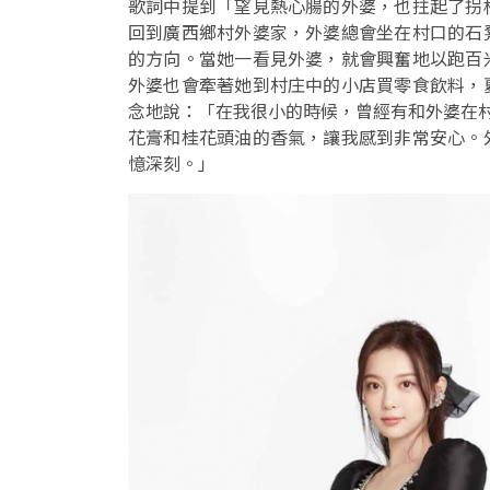
歌詞中提到「望見熱心腸的外婆，也拄起了拐
回到廣西鄉村外婆家，外婆總會坐在村口的石
的方向。當她一看見外婆，就會興奮地以跑百
外婆也會牽著她到村庄中的小店買零食飲料，
念地說：「在我很小的時候，曾經有和外婆在
花膏和桂花頭油的香氣，讓我感到非常安心。
憶深刻。」