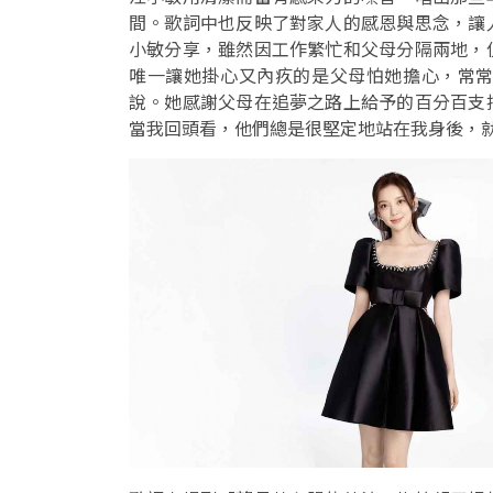
間。歌詞中也反映了對家人的感恩與思念，讓
小敏分享，雖然因工作繁忙和父母分隔兩地，
唯一讓她掛心又內疚的是父母怕她擔心，常
說。她感謝父母在追夢之路上給予的百分百支
當我回頭看，他們總是很堅定地站在我身後，