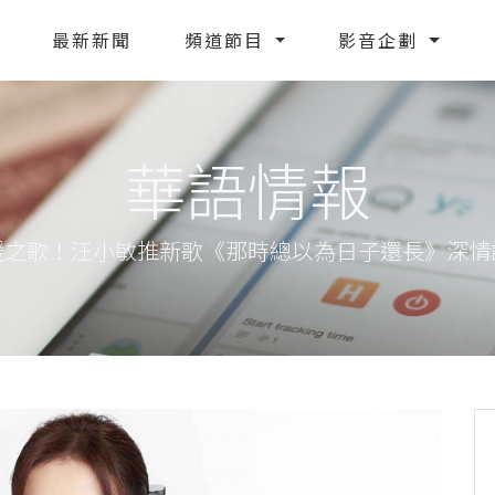
最新新聞
頻道節目
影音企劃
華語情報
暖之歌！汪小敏推新歌《那時總以為日子還長》深情