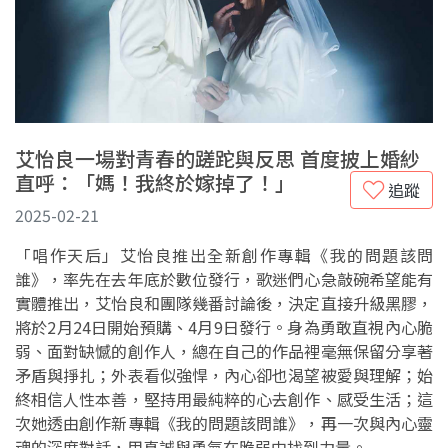
艾怡良一場對青春的蹉跎與反思 首度披上婚紗
直呼：「媽！我終於嫁掉了！」
追蹤
2025-02-21
「唱作天后」艾怡良推出全新創作專輯《我的問題該問
誰》，率先在去年底於數位發行，歌迷們心急敲碗希望能有
實體推出，艾怡良和團隊幾番討論後，決定直接升級黑膠，
將於2月24日開始預購、4月9日發行。身為勇敢直視內心脆
弱、面對缺憾的創作人，總在自己的作品裡毫無保留分享著
矛盾與掙扎；外表看似強悍，內心卻也渴望被愛與理解；始
終相信人性本善，堅持用最純粹的心去創作、感受生活；這
次她透由創作新專輯《我的問題該問誰》，再一次與內心靈
魂的深度對話，用真誠與勇氣在脆弱中找到力量。