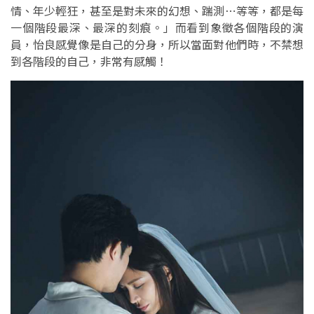
情、年少輕狂，甚至是對未來的幻想、踹測⋯等等，都是每
一個階段最深、最深的刻痕。」而看到象徵各個階段的演
員，怡良感覺像是自己的分身，所以當面對他們時，不禁想
到各階段的自己，非常有感觸！