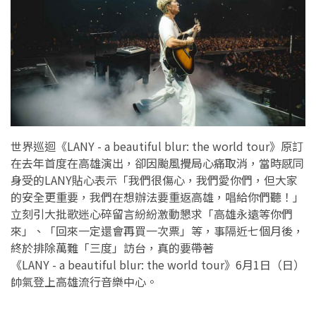
世界巡迴《LANY - a beautiful blur: the world tour》原訂
在去年首度在高雄演出，卻因颱風攪局心痛取消，當時感同
身受的LANY貼心表示「我們很傷心，我們愛你們，但大家
的安全更重要，我們在想辦法要重返高雄，唱給你們聽！」
立刻引大批歌迷心碎留言紛紛激動懇求「高雄永遠等你們
來」、「回來一定還會再買一次票」等，事隔近七個月後，
終於排除萬難「三度」訪台，真的要帶著
《LANY - a beautiful blur: the world tour》6月1日（日）
帥氣登上高雄流行音樂中心。