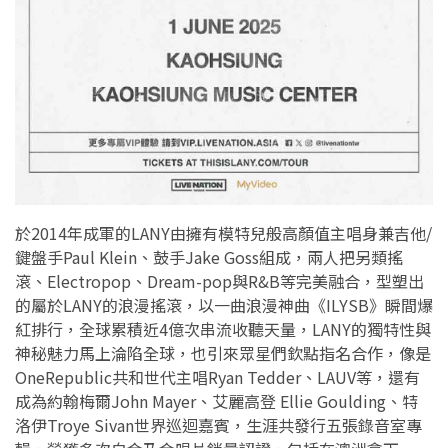
於2014年成軍的LANY由擁有模特兒般高顏值主唱身兼吉他/
鍵盤手Paul Klein、鼓手Jake Goss組成，兩人把另類搖
滾、Electropop、Dream-pop與R&B等完美融合，型塑出
的屬於LANY的浪漫搖滾，以一曲浪漫神曲《ILYSB》瞬間爆
紅排行，全球累積近4億次串流收聽天量，LANY的獨特性與
神秘魅力馬上淪陷全球，也引來眾星們欽點指名合作，像是
OneRepublic共和世代主唱Ryan Tedder、LAUV等，還有
成為約翰梅爾John Mayer、艾麗高登 Ellie Goulding、特
洛伊Troye Sivan世界巡迴嘉賓，生涯共發行五張錄音室專