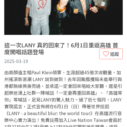
這一次LANY 真的回來了！6月1日重返高雄 首
度開唱話題登場
追蹤
2025-03-19
由高顏值主唱Paul Klein領軍、生涯超過45億次收聽量，加
州搖滾新浪潮 LANY 說到做到！去年因颱風攪局未能舉行與
港都無緣擦身而過，並承諾一定會回來唱給大家聽，還是引
起樂迷湧上社群一陣喊話「一定要再重回高雄」、「高雄等
你」等喊話，足見LANY的驚人魅力。過了近七個月，LANY
實現諾言，正式宣佈將在6月1日（日）帶著世界巡迴
《LANY - a beautiful blur: the world tour》在高雄流行音
樂中心實力演出！免費註冊加入Live Nation Taiwan會員於
3月27日中午12點至晚上11點59分可獨家搶先購票，請至