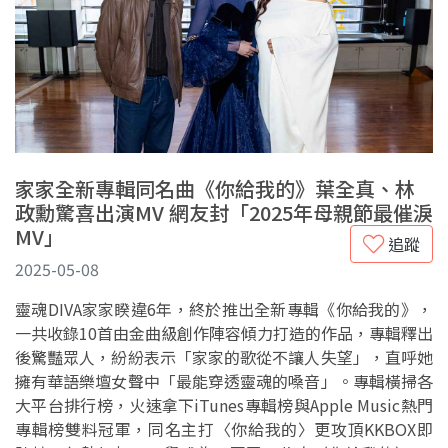
家家全新專輯同名曲《你給我的》葉全真、林
政勳驚喜出演MV 網友封「2025年母親節最催淚
MV」
追蹤
2025-05-08
靈魂DIVA家家睽違6年，終於推出全新專輯《你給我的》，
一共收錄10首由金曲級創作陣容傾力打造的作品，專輯釋出
後驚豔眾人，紛紛表示「家家的歌從不讓人失望」，直呼她
擁有華語樂壇女聲中「最能穿透靈魂的嗓音」。專輯橫掃各
大平台排行榜，火速拿下iTunes專輯榜與Apple Music熱門
專輯榜雙料冠軍，同名主打〈你給我的〉更攻頂KKBOX即