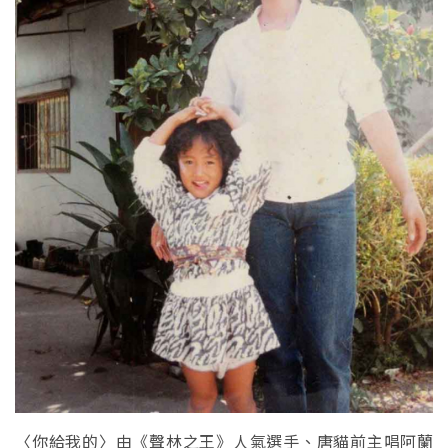
〈你給我的〉由《聲林之王》人氣選手、唐貓前主唱阿蘭