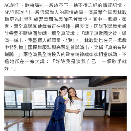
AC創作，歌曲講述一段放不下、捨不得忘記的情感記憶，
MV則延伸出一段溫馨動人的親情故事，演員葉全真與林政
勳更為此特別練習華爾滋與倫巴等舞步。其中一場戲，家
家、葉全真與其他舞者正在排練一段表演，因隊形與舞步設
計需要不斷繞圈旋轉，葉全真笑說：「轉了無數圈之後，導
演一喊卡，我整個人都頭暈、想吐。」林政勳也在另一場戲
中特別換上國標舞服裝與高跟鞋參與演出，笑稱「真的有點
鐵腿！」兩位演員全情投入的敬業精神讓家家相當感動，不
過她卻在一旁笑說：「好險我是演我自己，一個歌手就
好。」