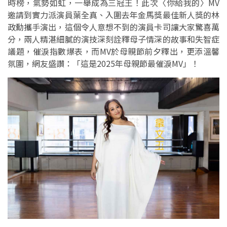
時榜，氣勢如虹，一舉成為三冠王！此次〈你給我的〉MV
邀請到實力派演員葉全真、入圍去年金馬獎最佳新人獎的林
政勳攜手演出，這個令人意想不到的演員卡司讓大家驚喜萬
分，兩人精湛細膩的演技深刻詮釋母子情深的故事和失智症
議題，催淚指數爆表，而MV於母親節前夕釋出，更添溫馨
氛圍，網友盛讚：「這是2025年母親節最催淚MV」！