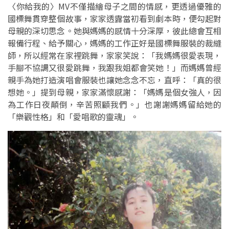
〈你給我的〉MV不僅描繪母子之間的情感，更透過優雅的
國標舞貫穿整個故事，家家透露當初看到劇本時，便勾起對
母親的深切思念。她與媽媽的感情十分深厚，彼此總會互相
報備行程、給予關心，媽媽的工作正好是國標舞服裝的裁縫
師，所以經常在家裡跳舞，家家笑說：「我媽媽很愛表現，
手腳不協調又很愛跳舞，我跟我姐都會笑她！」而媽媽曾經
親手為她打造演唱會服裝也讓她念念不忘，直呼：「真的很
想她。」提到母親，家家滿懷感謝：「媽媽是個女強人，因
為工作日夜顛倒，辛苦照顧我們。」也謝謝媽媽留給她的
「樂觀性格」和「愛唱歌的靈魂」。