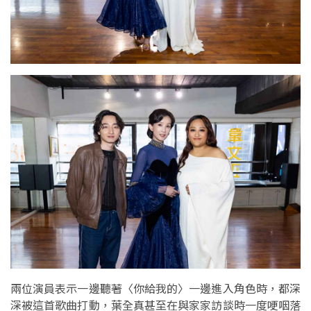
兩位演員表示一邊聽著〈你給我的〉一邊進入角色時，都深
深被這首歌曲打動，葉全真甚至在與家家訪談時一度哽咽落