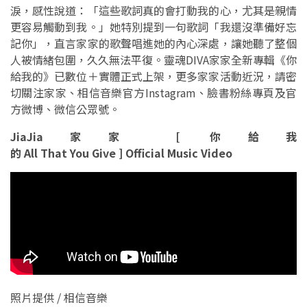
淚，感性說道：「這些歌詞真的會打動我的心，尤其是親情
更容易觸動到我。」她特別提到一句歌詞「我還沒準備好忘
記你」，直言家家的歌聲唱進她的內心深處，讓她聽了整個
人被情緒包圍，久久無法平復。靈魂DIVA家家全新專輯《你
給我的》已數位＋實體正式上架，更多家家活動近況，請密
切關注家家、相信音樂官方Instagram、臉書粉絲專頁及官
方微博、微信公眾號。
JiaJia家家 [ 你給我
的 All That You Give ] Official Music Video
照片提供 / 相信音樂