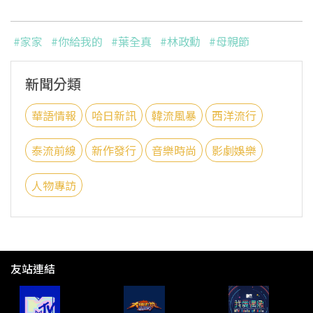
#家家
#你給我的
#葉全真
#林政勳
#母親節
新聞分類
華語情報
哈日新訊
韓流風暴
西洋流行
泰流前線
新作發行
音樂時尚
影劇娛樂
人物專訪
友站連結