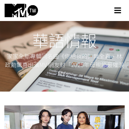
華語情報
家家全新專輯同名曲《你給我的》葉全真、林
政勳驚喜出演MV 網友封「2025年母親節最催淚
MV」