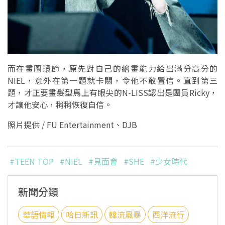
而在畫圖環節，原先對自己的繪畫能力給出滿分高分的
NIEL，意外在第一題就卡關，令他不敢置信。直到第三
題，才正要畫髮型馬上有眼尖的N-LISS認出是團員Ricky，
才讓他安心，稍稍恢復自信。
照片提供 / FU Entertainment、DJB
#TEEN TOP
#NIEL
#見面會
#SHE
#少女時代
新聞分類
華語情報
哈日新訊
韓流風暴
西洋流行