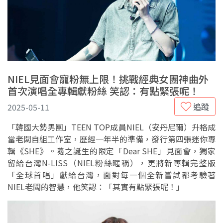
NIEL見面會寵粉無上限！挑戰經典女團神曲外
首次演唱全專輯獻粉絲 笑認：有點緊張呢！
追蹤
2025-05-11
「韓國大勢男團」TEEN TOP成員NIEL（安丹尼爾）升格成
當老闆自組工作室，歷經一年半的準備，發行第四張迷你專
輯《SHE》。隨之誕生的限定「Dear SHE」見面會，獨家
留給台灣N-LISS（NIEL粉絲暱稱），更將新專輯完整版
「全球首唱」獻給台灣，面對每一個全新嘗試都考驗著
NIEL老闆的智慧，他笑認：「其實有點緊張呢！」