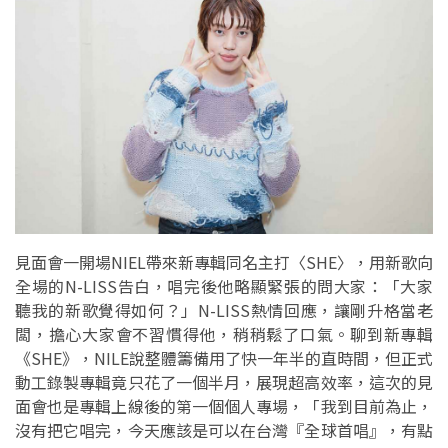
見面會一開場NIEL帶來新專輯同名主打〈SHE〉，用新歌向
全場的N-LISS告白，唱完後他略顯緊張的問大家：「大家
聽我的新歌覺得如何？」N-LISS熱情回應，讓剛升格當老
闆，擔心大家會不習慣得他，稍稍鬆了口氣。聊到新專輯
《SHE》，NILE說整體籌備用了快一年半的直時間，但正式
動工錄製專輯竟只花了一個半月，展現超高效率，這次的見
面會也是專輯上線後的第一個個人專場，「我到目前為止，
沒有把它唱完，今天應該是可以在台灣『全球首唱』，有點