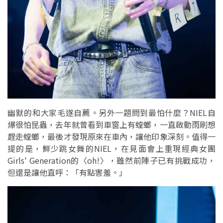
幽默的和大家毛遂自薦。另外一題問到最怕什麼？NIEL自
爆很怕昆蟲，去年就曾看到車窗上有螳螂，一直啟動雨刷想
趕走螳螂，最後才發現原來在車內，讓他印象深刻。值得一
提的是，鮮少跳女舞的NIEL，在見面會上重現經典女團
Girls' Generation的〈oh!〉，雖然前陣子已有挑戰成功，
但還是讓他直呼：「有點害羞。」