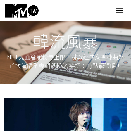
韓流風暴
NIEL見面會寵粉無上限！挑戰經典女團神曲外
首次演唱全專輯獻粉絲 笑認：有點緊張呢！