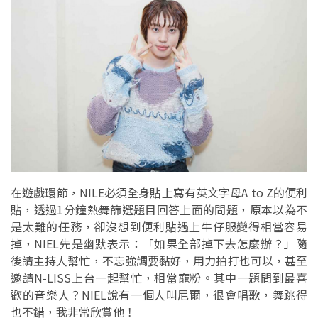
在遊戲環節，NILE必須全身貼上寫有英文字母A to Z的便利
貼，透過1分鐘熱舞篩選題目回答上面的問題，原本以為不
是太難的任務，卻沒想到便利貼遇上牛仔服變得相當容易
掉，NIEL先是幽默表示：「如果全部掉下去怎麼辦？」隨
後請主持人幫忙，不忘強調要黏好，用力拍打也可以，甚至
邀請N-LISS上台一起幫忙，相當寵粉。其中一題問到最喜
歡的音樂人？NIEL說有一個人叫尼爾，很會唱歌，舞跳得
也不錯，我非常欣賞他！