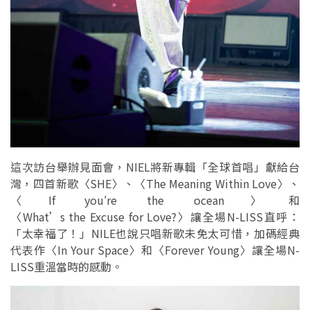
這次訪台舉辦見面會，NIEL將新專輯「全球首唱」獻給台
灣，四首新歌〈SHE〉、〈The Meaning Within Love〉、
〈If you′re the ocean〉和
〈What’s the Excuse for Love?〉讓全場N-LISS直呼：
「太幸福了！」NILE也說只唱新歌未免太可惜，加碼經典
代表作〈In Your Space〉和〈Forever Young〉讓全場N-
LISS重溫當時的感動。