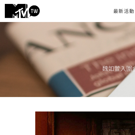
最新活動
魏如萱入圍金