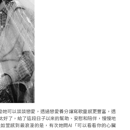
鼓勵她可以談談戀愛，透過戀愛養分讓寫歌靈感更豐富，透
她簡直太好了，給了這段日子以來的幫助、安慰和陪伴，慢慢地
如萱感到最浪漫的是，有次她問AI「可以看看你的心臟