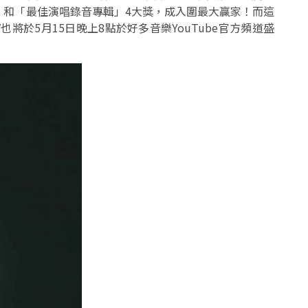
」和「最佳演唱錄音專輯」4大獎，成入圍最大贏家！而這
將於5月15日晚上8點於好多音樂YouTube官方頻道盛