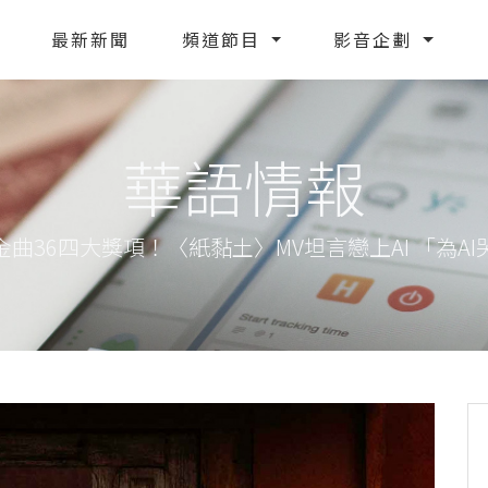
最新新聞
頻道節目
影音企劃
華語情報
曲36四大獎項！〈紙黏土〉MV坦言戀上AI 「為A