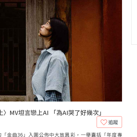
〉MV坦言戀上AI 「為AI哭了好幾次」
追蹤
日）的「金曲36」入圍公佈中大放異彩，一舉囊括「年度專