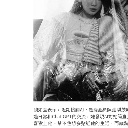
魏如萱表示，近期接觸AI，是緣起於陳建騏
過日常和Chat GPT的交流，她發現AI對
喜歡上他、禁不住想多貼近他的生活，而讓魏