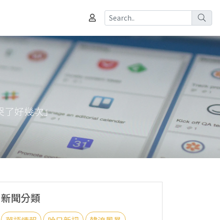
I哭了好幾次」
新聞分類
華語情報
哈日新訊
韓流風暴