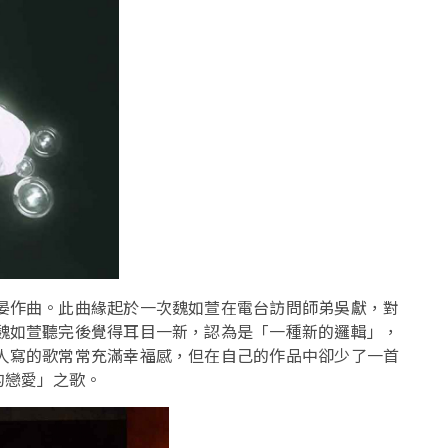
晏作曲。此曲緣起於一次魏如萱在電台訪問師弟吳獻，對
魏如萱聽完後覺得耳目一新，認為是「一種新的邏輯」，
人寫的歌常常充滿幸福感，但在自己的作品中卻少了一首
的戀愛」之歌。