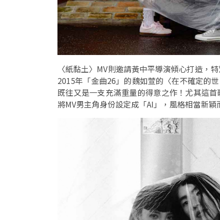
〈紙黏土〉MV則邀請黃中平導演傾心打造，
2015年「金曲26」的魏如萱的〈在不確定的
既往又是一支充滿重量的得意之作！尤其這首
將MV男主角身份設定成「AI」，風格相當新穎