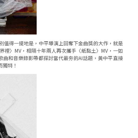
特別值得一提地是，中平導演上回奪下金曲獎的大作，就是
世界裡〉MV，相隔十年兩人再次攜手〈紙黏土〉MV，一如
歌曲和音樂錄影帶都探討當代最夯的AI話題，黃中平直接
而獨特！