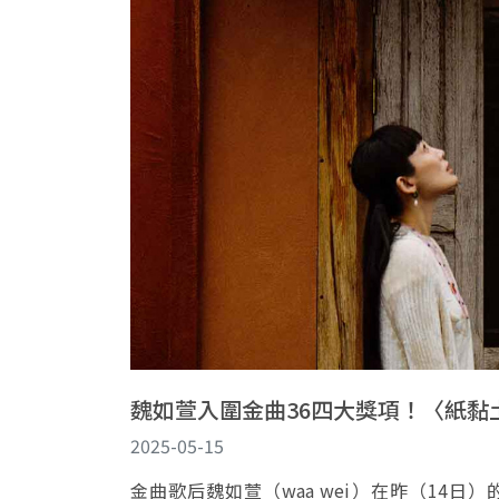
魏如萱入圍金曲36四大獎項！〈紙黏土
2025-05-15
金曲歌后魏如萱（waa wei）在昨（14