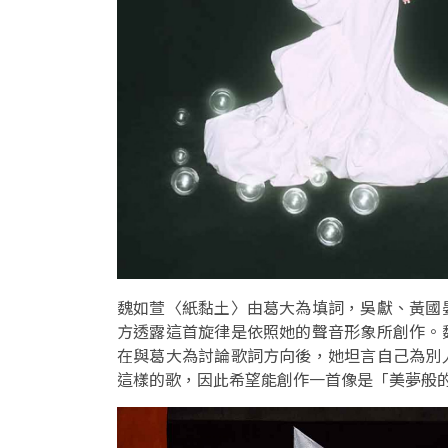
魏如萱〈紙黏土〉由葛大為填詞，吳獻、黃國
方透露這首旋律是依照她的聲音形象所創作。
在與葛大為討論歌詞方向後，她坦言自己為別
這樣的歌，因此希望能創作一首像是「美夢般