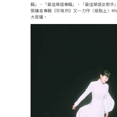
輯」、「最佳華語專輯」、「最佳華語女歌手
張鑲金專輯《珍珠刑》又一力作〈紙黏土〉MV也
大首播。