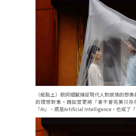
〈紙黏土〉歌詞細膩捕捉現代人對感情的想像
的理想對象。魏如萱更將「會不會完美只存
「AI」，既是Artificial Intelligence