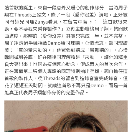
這首歌的誕生，來自一段意外又暖心的創作緣分。當時周子
翔在Threads上發文，錄了一段〈愛你沒差〉清唱，正好被
同門師兄同理Zunya看見，在留言中寫下：「這首歌很來
勁，要不要我來幫你製作？」立刻主動聯絡周子翔，詢問歌
曲進度，那時的〈愛你沒差〉其實只完成一半，並不完整，
周子翔透過手機播放Demo給同理聽，心情忐忑，當同理讚
美：「真的蠻來勁的。」他緊張到聽成「蠻難聽的」，心情
瞬間掉到谷底，好在隨後同理解釋是「來勁」，讓他如釋重
負大笑出來！也因為這個起心動念，促成兩人的首次合作。
正在籌備第二張個人專輯的同理特別抽出空檔，親自擔任這
首歌的製作人，從Threads的留言到進錄音室完成錄音，僅
花了短短五天時間，就讓這首歌不再只是Demo，而是一首
能真正代表周子翔創作身份的完整作品。