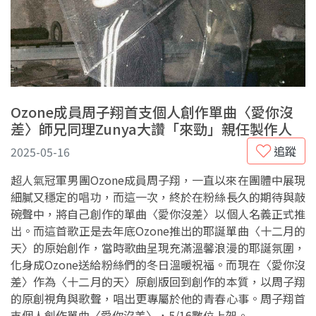
Ozone成員周子翔首支個人創作單曲〈愛你沒
差〉師兄同理Zunya大讚「來勁」親任製作人
追蹤
2025-05-16
超人氣冠軍男團Ozone成員周子翔，一直以來在團體中展現
細膩又穩定的唱功，而這一次，終於在粉絲長久的期待與敲
碗聲中，將自己創作的單曲〈愛你沒差〉以個人名義正式推
出。而這首歌正是去年底Ozone推出的耶誕單曲〈十二月的
天〉的原始創作，當時歌曲呈現充滿溫馨浪漫的耶誕氛圍，
化身成Ozone送給粉絲們的冬日溫暖祝福。而現在〈愛你沒
差〉作為〈十二月的天〉原創版回到創作的本質，以周子翔
的原創視角與歌聲，唱出更專屬於他的青春心事。周子翔首
支個人創作單曲〈愛你沒差〉，5/16數位上架。