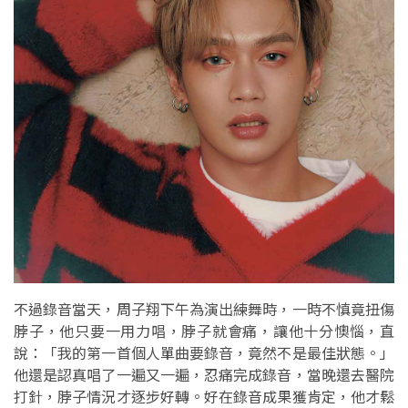
不過錄音當天，周子翔下午為演出練舞時，一時不慎竟扭傷
脖子，他只要一用力唱，脖子就會痛，讓他十分懊惱，直
說：「我的第一首個人單曲要錄音，竟然不是最佳狀態。」
他還是認真唱了一遍又一遍，忍痛完成錄音，當晚還去醫院
打針，脖子情況才逐步好轉。好在錄音成果獲肯定，他才鬆