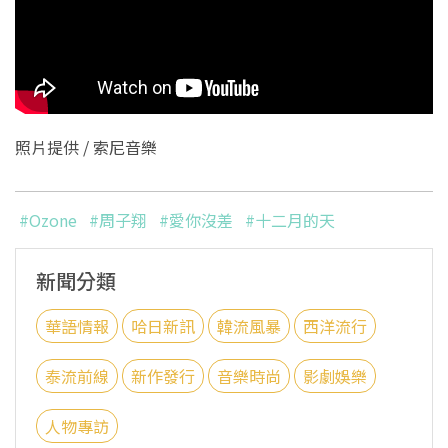
照片提供 / 索尼音樂
#Ozone
#周子翔
#愛你沒差
#十二月的天
新聞分類
華語情報
哈日新訊
韓流風暴
西洋流行
泰流前線
新作發行
音樂時尚
影劇娛樂
人物專訪