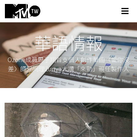
華語情報
Ozone成員周子翔首支個人創作單曲〈愛你沒
差〉師兄同理Zunya大讚「來勁」親任製作人