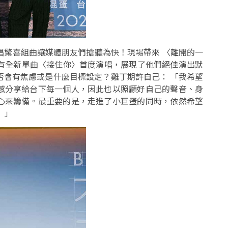
演唱驚喜組曲讓媒體朋友們搶聽為快！現場帶來 〈離開的一
 還有全新單曲〈接住你〉首度演唱，展現了他們絕佳演出默
否會有焦慮或是什麼目標設定？雞丁期許自己： 「我希望
感分享給台下每一個人，因此也以照顧好自己的聲音、身
心來籌備。最重要的是，走進了小巨蛋的同時，依然希望
 」