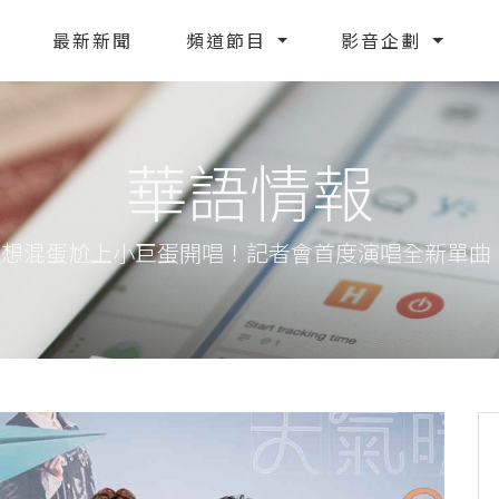
最新新聞
頻道節目
影音企劃
華語情報
日理想混蛋尬上小巨蛋開唱！記者會首度演唱全新單曲