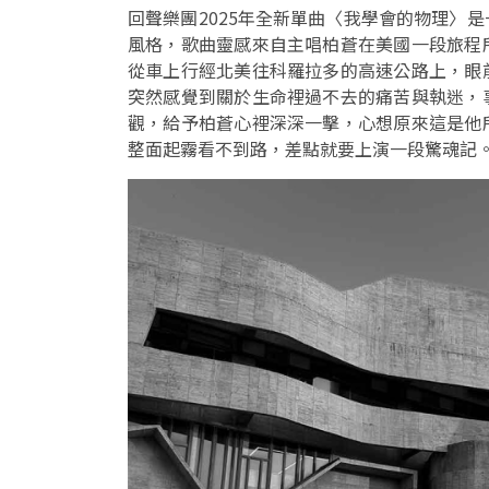
回聲樂團2025年全新單曲〈我學會的物理〉
風格，歌曲靈感來自主唱柏蒼在美國一段旅程
從車上行經北美往科羅拉多的高速公路上，眼
突然感覺到關於生命裡過不去的痛苦與執迷，
觀，給予柏蒼心裡深深一擊，心想原來這是他
整面起霧看不到路，差點就要上演一段驚魂記