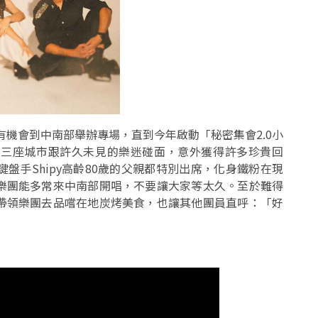
有機會到中南部舉辦專場，直到今年啟動「秘密集會2.0小
中三座城市跟許久未見的樂迷碰面，意外獲得許多珍貴回
盤手Shipy高齡80歲的父親都特別出席，化身鐵粉在現
樂團能多常來中南部開唱，不要讓大家等太久。至於難得
帶領樂團去品嚐在地炭烤美食，也讓其他團員直呼：「好