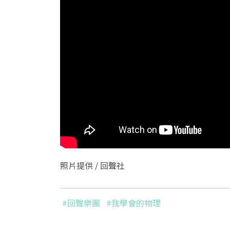
照片提供 /
回聲社
#回聲樂團
#我學會的物理