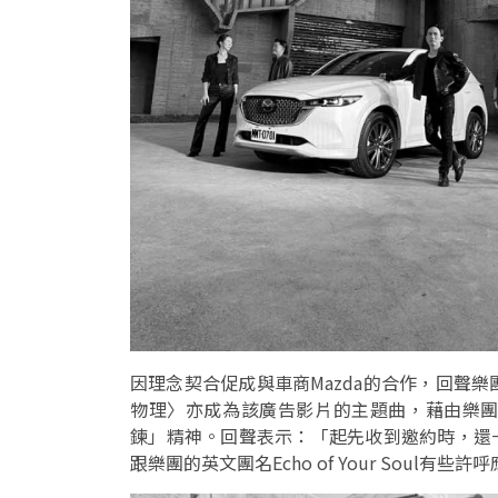
因理念契合促成與車商Mazda的合作，回聲樂
物理〉亦成為該廣告影片的主題曲，藉由樂
鍊」精神。回聲表示：「起先收到邀約時，還一時搞
跟樂團的英文團名Echo of Your Soul