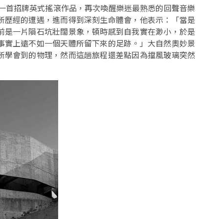
是一首招牌英式搖滾作品，再次喚醒樂迷最熟悉的回聲音樂
所歷經的遭遇，進而得到深刻生命體會，他表示：「當是
前是一片隕石坑壯闊景象，頓時感到自我實在渺小，於是
事實上遠不如一個天體所留下來的足跡。」大自然奧妙景
所學會到的物理，然而這趟旅程還差點因為擋風玻璃突然
。