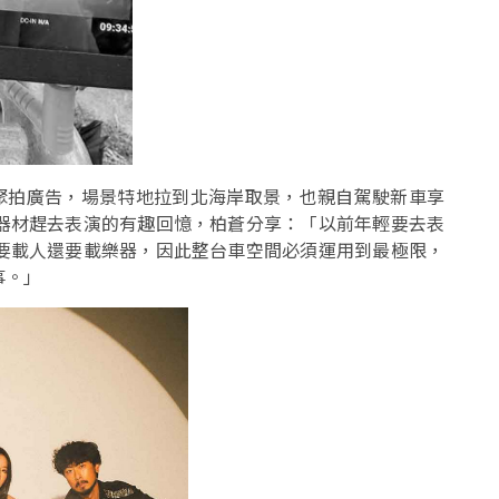
齊聚拍廣告，場景特地拉到北海岸取景，也親自駕駛新車享
器材趕去表演的有趣回憶，柏蒼分享：「以前年輕要去表
要載人還要載樂器，因此整台車空間必須運用到最極限，
事。」