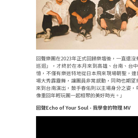
回聲樂團在2023年正式回歸樂壇後，一直還沒
巡迴」，才終於在本月來到高雄、台南、台
憶，不僅有樂迷特地從日本飛來現場朝聖，連鍵
場大秀霹靂舞，讓團員非常感動，同時也期望
來到台南演出，鼓手春佑則以主場身分之姿，
像重回年輕玩團一起相聚的美好時光。」
回聲Echo of Your Soul - 我學會的物理 MV