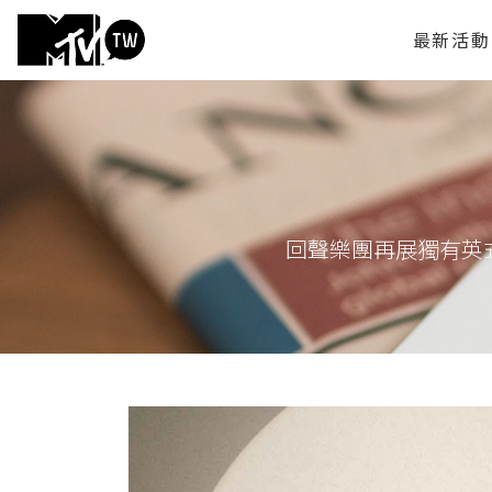
最新活動
回聲樂團再展獨有英