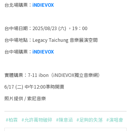
台北場購票：
iNDIEVOX
台中場日期：2025/08/23 (六) ，19：00
台中場地點：Legacy Taichung 音樂展演空間
台中場購票：
iNDIEVOX
實體購票：7-11 ibon（iNDIEVOX獨立音樂網）
6/17 (二) 中午12:00準時開賣
照片提供 / 索尼音樂
#柏霖
#允許萬物破碎
#陳意涵
#足夠的失落
#演唱會