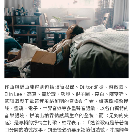
作曲與編曲陣容則包括張簡君偉、Diiton滴燙、游政豪、
Elin Lee、高真、黃玠瑋、鄭興、倪子岡、森白、陳葦廷、
蘇珮卿與王彙筑等風格鮮明的音樂創作者，讓專輯橫跨民
謠、靈魂、電子、世界音樂等多重聲音語彙，以各自獨特的
音樂語境，拼湊出柏霖情感與生命的全貌。而〈足夠的失
落〉是專輯的抒情主打歌，柏霖表示：「這首歌就是帶著傷
口分開的遺憾故事，到最後必須要承認這個遺憾，才能夠釋