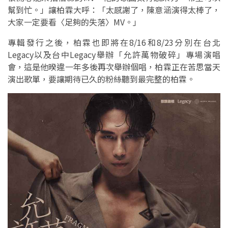
幫到忙。」讓柏霖大呼：「太感謝了，陳意涵演得太棒了，
大家一定要看〈足夠的失落〉MV。」
專輯發行之後，柏霖也即將在8/16和8/23分別在台北
Legacy以及台中Legacy舉辦「允許萬物破碎」專場演唱
會，這是他暌違一年多後再次舉辦個唱，柏霖正在苦思當天
演出歌單，要讓期待已久的粉絲聽到最完整的柏霖。