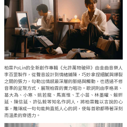
柏霖PoLin的全新創作專輯《允許萬物破碎》由金曲音樂人
李百罡製作，從聲音設計到情緒鋪陳，巧妙拿捏細膩與爆裂
之間的張力，勾勒出情感最深層的脈絡與觸動，也透過不修
音準的呈現方式，展現柏霖的實力唱功。歌詞則由李格弟、
葛大為、小寒、姚若龍、馬嵩惟、王小苗、林墨曜、賴姸
延、陳信延、許弘毅等知名作詞人，將柏霖難以言說的心
事，雕琢成一句句能夠直抵人心的詞，使每首歌都帶著深刻
而溫柔的穿透力。