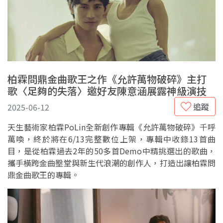
柏霖問鼎金曲歌王之作《允許萬物破碎》主打
歌〈足夠的失落〉邀好友陳意涵展露神級演技
追蹤
2025-06-12
天生藝術家柏霖PoLin全新創作專輯《允許萬物破碎》千呼
萬喚，終於將在6/13完整數位上架，專輯中收錄13首曲
目，是從柏霖過去2年的50多首Demo中精挑選出的歌曲，
攜手橫跨金曲壂堂與新生代浪潮的創作人，打造出讓柏霖問
鼎金曲歌王的專輯。