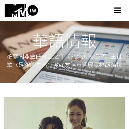
華語情報
柏霖問鼎金曲歌王之作《允許萬物破碎》主打
歌〈足夠的失落〉邀好友陳意涵展露神級演技