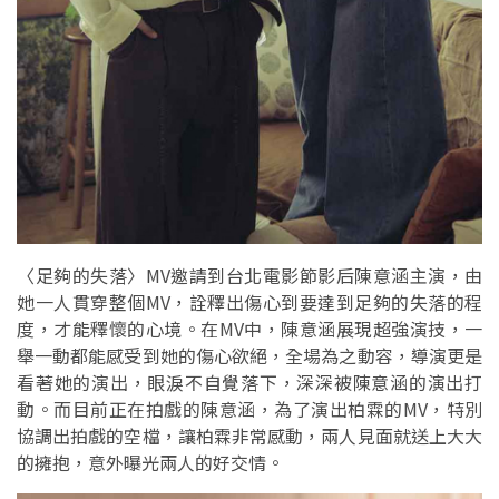
〈足夠的失落〉MV邀請到台北電影節影后陳意涵主演，由
她一人貫穿整個MV，詮釋出傷心到要達到足夠的失落的程
度，才能釋懷的心境。在MV中，陳意涵展現超強演技，一
舉一動都能感受到她的傷心欲絕，全場為之動容，導演更是
看著她的演出，眼淚不自覺落下，深深被陳意涵的演出打
動。而目前正在拍戲的陳意涵，為了演出柏霖的MV，特別
協調出拍戲的空檔，讓柏霖非常感動，兩人見面就送上大大
的擁抱，意外曝光兩人的好交情。