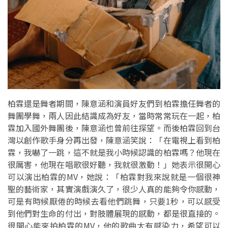
柏霖還是舞者期間，陳意涵和演員好友們到柏霖擔任舞者的
舞團學舞，兩人因此結識成為好友，當時常常玩在一起，柏
霖加入國外舞團後，陳意涵也曾前往探望。而後柏霖回到台
灣以創作歌手身分再出發，陳意涵笑說：「在電視上看到柏
霖，我嚇了一跳，這不就是我小時候認識的柏霖嗎？他現在
很厲害，他現在唱歌很好聽，我就很激動！」她表示很開心
可以演出柏霖的MV，她說：「柏霖對我來說就是一個很神
聖的藝術家，其實演戲演久了，很少人真的能夠令你感動，
可是有時候厭倦的時候去看他們跳舞，只要1秒，可以感受
到他們對生命的付出，對肢體展現的感動，都是很直接的。
很開心能來拍柏霖的MV，他的歌曲太有感染力，希望可以