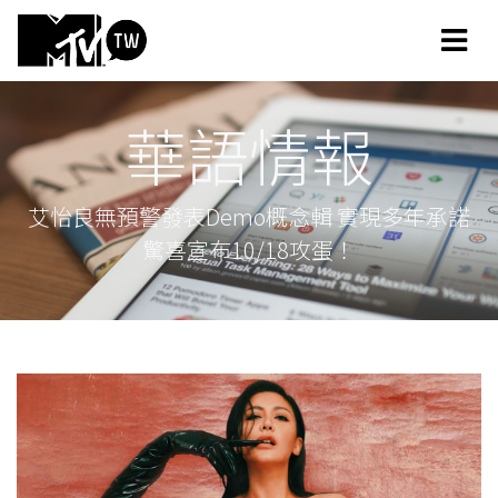
華語情報
艾怡良無預警發表Demo概念輯 實現多年承諾
驚喜宣布10/18攻蛋！