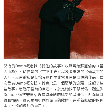
艾怡良Demo概念輯《我偷的故事》收錄寫給蘇慧倫的〈量
力而為〉、徐佳瑩的〈言不由衷〉以及張惠妹的〈偷故事的
人〉。三首歌都是艾怡良創作中非常具有標誌性的作品，這
次發表Demo概念輯，其實只是一個簡單的念頭，想起了這
些故事，想起了當時的自己…；於是她找了蔡旻佑一起重製
Demo，這次盡量貼近當時原創的感受加以優化，但保留口
氣和情緒，讓它更接近創作當時的敘述，在重新細數的過程
中，也想起過往的自己。