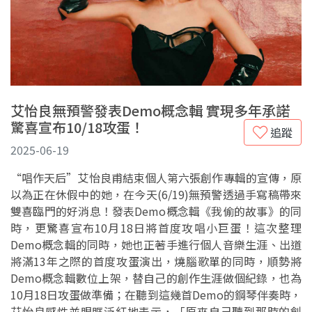
艾怡良無預警發表Demo概念輯 實現多年承諾
驚喜宣布10/18攻蛋！
追蹤
2025-06-19
“唱作天后”艾怡良甫結束個人第六張創作專輯的宣傳，原
以為正在休假中的她，在今天(6/19)無預警透過手寫稿帶來
雙喜臨門的好消息！發表Demo概念輯《我偷的故事》的同
時，更驚喜宣布10月18日將首度攻唱小巨蛋！這次整理
Demo概念輯的同時，她也正著手進行個人音樂生涯、出道
將滿13年之際的首度攻蛋演出，燒腦歌單的同時，順勢將
Demo概念輯數位上架，替自己的創作生涯做個紀錄，也為
10月18日攻蛋做準備；在聽到這幾首Demo的鋼琴伴奏時，
艾怡良感性並眼眶泛紅地表示，「原來自己聽到那時的創