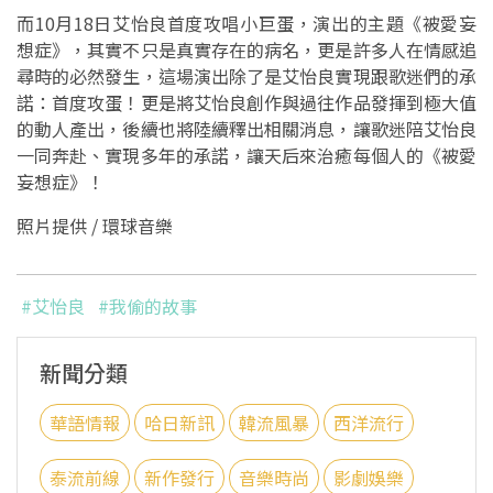
而10月18日艾怡良首度攻唱小巨蛋，演出的主題《被愛妄
想症》，其實不只是真實存在的病名，更是許多人在情感追
尋時的必然發生，這場演出除了是艾怡良實現跟歌迷們的承
諾：首度攻蛋！更是將艾怡良創作與過往作品發揮到極大值
的動人產出，後續也將陸續釋出相關消息，讓歌迷陪艾怡良
一同奔赴、實現多年的承諾，讓天后來治癒每個人的《被愛
妄想症》！
照片提供 / 環球音樂
#艾怡良
#我偷的故事
新聞分類
華語情報
哈日新訊
韓流風暴
西洋流行
泰流前線
新作發行
音樂時尚
影劇娛樂