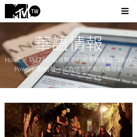
華語情報
HowZ × PIZZALI 強強聯手打造全新單曲〈More
Power〉獻給每一位為信念而戰的倖存者