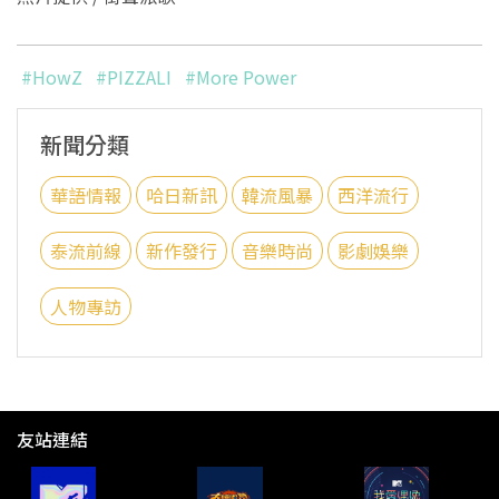
#HowZ
#PIZZALI
#More Power
新聞分類
華語情報
哈日新訊
韓流風暴
西洋流行
泰流前線
新作發行
音樂時尚
影劇娛樂
人物專訪
友站連結