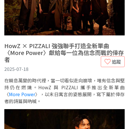
HowZ × PIZZALI 強強聯手打造全新單曲
〈More Power〉獻給每一位為信念而戰的倖存
者
追蹤
2025-07-18
在瞬息萬變的時代裡，當一切看似走向崩壞，唯有信念與堅
持仍在燃燒。HowZ 與 PIZZALI 攜手推出全新單曲
〈
More Power
〉，以末日寓言的姿態展開，寫下屬於倖存
者的詩篇與吶喊。