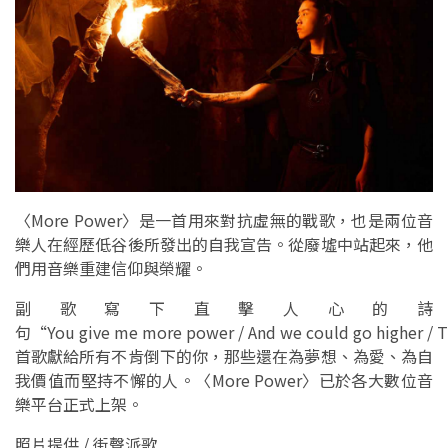
〈More Power〉是一首用來對抗虛無的戰歌，也是兩位音
樂人在經歷低谷後所發出的自我宣告。從廢墟中站起來，他
們用音樂重建信仰與榮耀。
副歌寫下直擊人心的詩
句“You give me more power / And we could go higher / 
首歌獻給所有不肯倒下的你，那些還在為夢想、為愛、為自
我價值而堅持不懈的人。〈More Power〉已於各大數位音
樂平台正式上架。
照片提供 / 街聲派歌