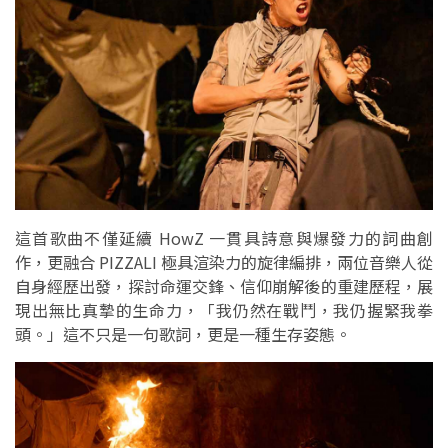
這首歌曲不僅延續 HowZ 一貫具詩意與爆發力的詞曲創
作，更融合 PIZZALI 極具渲染力的旋律編排，兩位音樂人從
自身經歷出發，探討命運交鋒、信仰崩解後的重建歷程，展
現出無比真摯的生命力，「我仍然在戰鬥，我仍握緊我拳
頭。」這不只是一句歌詞，更是一種生存姿態。