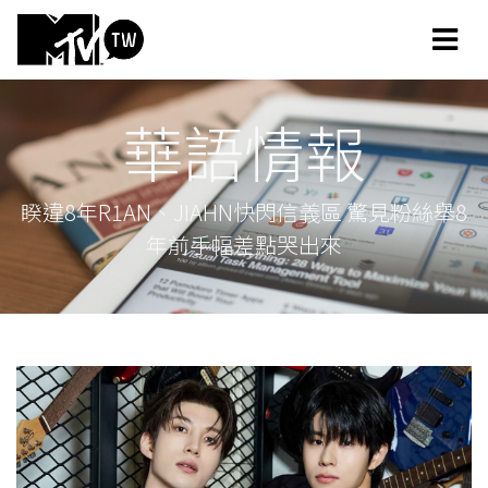
華語情報
睽違8年R1AN、JIAHN快閃信義區 驚見粉絲舉8
年前手幅差點哭出來