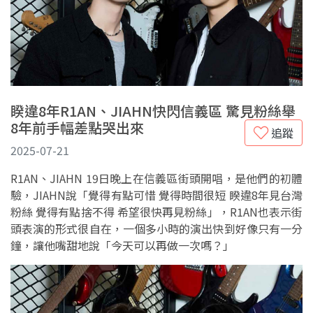
睽違8年R1AN、JIAHN快閃信義區 驚見粉絲舉
8年前手幅差點哭出來
追蹤
2025-07-21
R1AN、JIAHN 19日晚上在信義區街頭開唱，是他們的初體
驗，JIAHN說「覺得有點可惜 覺得時間很短 睽違8年見台灣
粉絲 覺得有點捨不得 希望很快再見粉絲」，R1AN也表示街
頭表演的形式很自在，一個多小時的演出快到好像只有一分
鐘，讓他嘴甜地說「今天可以再做一次嗎？」