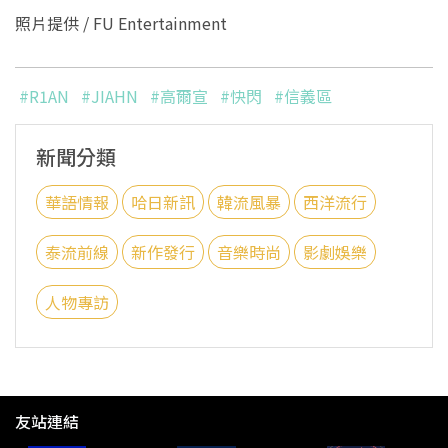
照片提供 / FU Entertainment
#R1AN
#JIAHN
#高爾宣
#快閃
#信義區
新聞分類
華語情報
哈日新訊
韓流風暴
西洋流行
泰流前線
新作發行
音樂時尚
影劇娛樂
人物專訪
友站連結