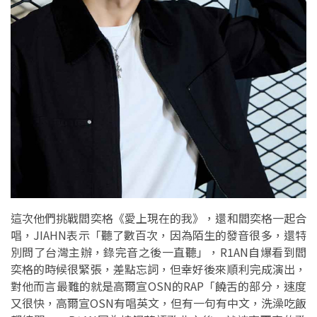
這次他們挑戰閻奕格《愛上現在的我》，還和閻奕格一起合
唱，JIAHN表示「聽了數百次，因為陌生的發音很多，還特
別問了台灣主辦，錄完音之後一直聽」，R1AN自爆看到閻
奕格的時候很緊張，差點忘詞，但幸好後來順利完成演出，
對他而言最難的就是高爾宣OSN的RAP「饒舌的部分，速度
又很快，高爾宣OSN有唱英文，但有一句有中文，洗澡吃飯