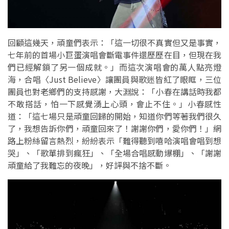
回顧這幾天，頑童們表示：「這一切很不真實但又是事實，
七年前的首場小巨蛋演唱會斷電事件還歷歷在目，但現在我
們已經解鎖了另一個成就。」而這次演唱會的萬人點亮燈
海，合唱〈Just Believe〉讓團員與歌迷皆紅了眼眶，三位
團員也對老鄉們的支持感謝，大淵說：「小春在講話時我都
不敢搭話，怕一下感覺湧上心頭，會止不住。」小春感性
道：「這七場只是頑童回歸的開始，知道你們等著我們很久
了，我想告訴你們，頑童回來了！謝謝你們，愛你們！」網
路上粉絲留言熱烈，紛紛表示「難得聽到嘻哈演唱會唱到想
哭」、「歌單排到瘋狂」、「全場合唱感動爆棚」、「謝謝
頑童給了我難忘的夜晚」，好評與不捨不斷。