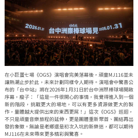
在小巨蛋七場《OGS》演唱會完美落幕後，頑童MJ116並未
讓熱潮止步於此，未來計劃同樣令人期待。演唱會中驚喜公
布的「台中站」將在2026年1月31日於台中洲際棒球場開啟
序幕，瘦子：「這是一件很開心的事情，我覺得進入到一個
新的階段，挑戰更大的場地，可以有更多資源做更大的製
作，量體越大提供出來的東西更屌！」這次《OGS》巡迴，
不只是頑童音樂旅程的延伸，更是團體重新聚首、團結再出
發的象徵。無論是老鄉還是初次入坑的新樂迷，都可以期待
MJ116在未來帶來更多精彩與驚喜。