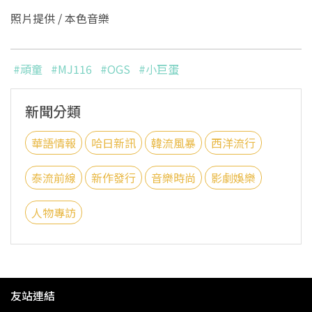
照片提供 / 本色音樂
#頑童
#MJ116
#OGS
#小巨蛋
新聞分類
華語情報
哈日新訊
韓流風暴
西洋流行
泰流前線
新作發行
音樂時尚
影劇娛樂
人物專訪
友站連結