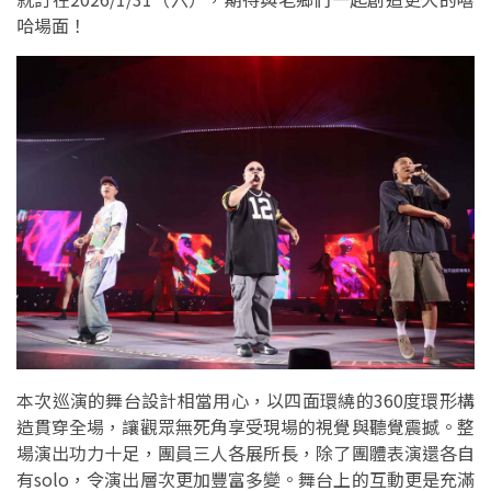
哈場面！
本次巡演的舞台設計相當用心，以四面環繞的360度環形構
造貫穿全場，讓觀眾無死角享受現場的視覺與聽覺震撼。整
場演出功力十足，團員三人各展所長，除了團體表演還各自
有solo，令演出層次更加豐富多變。舞台上的互動更是充滿