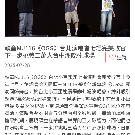
頑童MJ116《OGS》台北演唱會七場完美收官
下一步挑戰三萬人台中洲際棒球場
追蹤
2025-07-28
頑童MJ116《OGS》台北小巨蛋連七場演唱會完美收官！今
年七月，華語嘻哈天團頑童MJ116攜帶全新專輯《OGS》霸
氣回歸舞台，於台北小巨蛋連續舉辦七場演唱會，總計吸引
超過7萬名粉絲到場支持，不僅刷新了嘻哈歌手在台北小巨
蛋最多場次的紀錄，更讓頑童作為華語嘻哈OG的地位不容
撼動。演唱會票券開賣五分鐘內即全數秒殺，連續加場引爆
搶票熱潮，展現頑童在華語音樂界的巨大影響力。而他們也
在演唱會上宣布下一步將挑戰三萬人台中洲際棒球場，日期
就訂在2026/1/31（六），期待與老鄉們一起創造更大的嘻