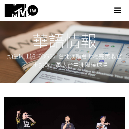
華語情報
頑童MJ116《OGS》台北演唱會七場完美收官
下一步挑戰三萬人台中洲際棒球場