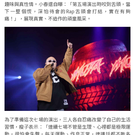
趣味與真性情。小春還自曝：「第五場演出時咬到舌頭，當
下一整個慌，深怕待會的Rap舌頭會打結，實在有夠
痛！」，展現真實、不造作的頑童風采。
為了準備這次七場的演出，三人各自忍痛改變了自己的生活
習慣，瘦子表示：「連續七場不管是生理、心裡都是極限運
動，很怕會失聲，每天運動、作息正常，連講話都不敢多