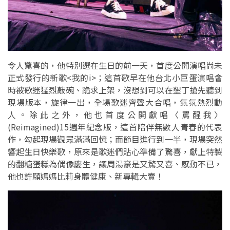
令人驚喜的，他特別選在生日的前一天，首度公開演唱尚未
正式發行的新歌<我的i>；這首歌早在他台北小巨蛋演唱會
時被歌迷猛烈敲碗、跪求上架，沒想到可以在墾丁搶先聽到
現場版本，旋律一出，全場歌迷齊聲大合唱，氣氛熱烈動
人。除此之外，他也首度公開獻唱〈罵醒我〉
(Reimagined)15週年紀念版，這首陪伴無數人青春的代表
作，勾起現場觀眾滿滿回憶；而節目進行到一半，現場突然
響起生日快樂歌，原來是歌迷們貼心準備了驚喜，獻上特製
的翻糖蛋糕為偶像慶生，讓周湯豪是又驚又喜、感動不已，
他也許願媽媽比莉身體健康、新專輯大賣！