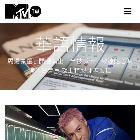
華語情報
周湯豪墾丁開唱演出一半被喊卡！歌迷貼心準
備生日驚喜 獻上特製翻糖蛋糕