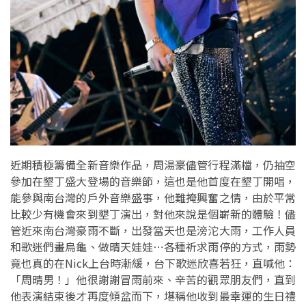
近期積極籌備全新音樂作品，周湯豪儘管行程滿檔，仍抽空
參加在墾丁盛大登場的音樂節，這也是他首度在墾丁開唱，
能參與南台灣的戶外音樂盛事，他難掩興奮之情，由於平常
比較少有機會來到墾丁演出，對他來說是個嶄新的體驗！儘
管近來南台灣豪雨不斷，出發當天也是滂沱大雨，工作人員
和歌迷們畫烏龜、做晴天娃娃⋯各種祈求雨停的方式，雨勢
竟也真的在Nick上台時漸緩，台下歌迷欣喜若狂，直喊他：
「周晴男！」他很謝謝冒雨前來、辛苦的觀眾朋友們，直到
他表演結束後才再度傾盆而下，堪稱他收到最幸運的生日禮