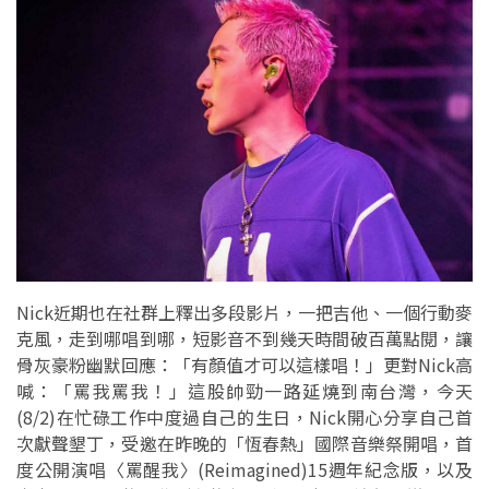
Nick近期也在社群上釋出多段影片，一把吉他、一個行動麥
克風，走到哪唱到哪，短影音不到幾天時間破百萬點閱，讓
骨灰豪粉幽默回應：「有顏值才可以這樣唱！」更對Nick高
喊：「罵我罵我！」這股帥勁一路延燒到南台灣，今天
(8/2)在忙碌工作中度過自己的生日，Nick開心分享自己首
次獻聲墾丁，受邀在昨晚的「恆春熱」國際音樂祭開唱，首
度公開演唱〈罵醒我〉(Reimagined)15週年紀念版，以及