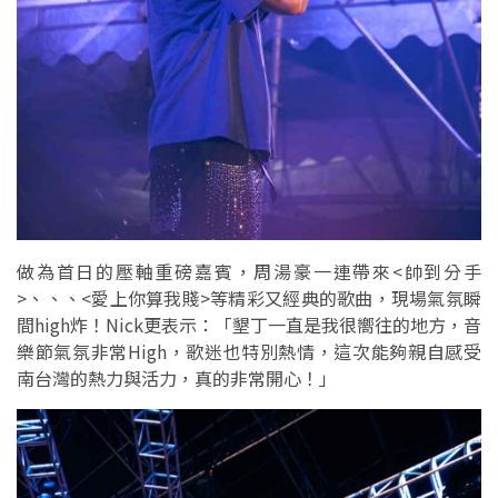
做為首日的壓軸重磅嘉賓，周湯豪一連帶來<帥到分手
>、、、<愛上你算我賤>等精彩又經典的歌曲，現場氣氛瞬
間high炸！Nick更表示：「墾丁一直是我很嚮往的地方，音
樂節氣氛非常High，歌迷也特別熱情，這次能夠親自感受
南台灣的熱力與活力，真的非常開心！」