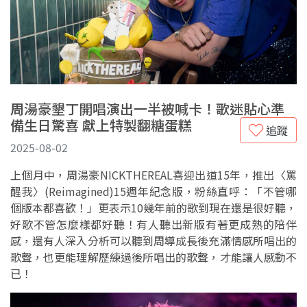
周湯豪墾丁開唱演出一半被喊卡！歌迷貼心準
備生日驚喜 獻上特製翻糖蛋糕
追蹤
2025-08-02
上個月中，周湯豪NICKTHEREAL喜迎出道15年，推出〈罵
醒我〉(Reimagined)15週年紀念版，粉絲直呼：「不管哪
個版本都喜歡！」更表示10幾年前的歌到現在還是很好聽，
好歌不管怎麼樣都好聽！有人聽出新版有著更成熟的陪伴
感，還有人深入分析可以聽到周導成長後充滿情感所唱出的
歌聲，也更能理解歷練過後所唱出的歌聲，才能讓人感動不
已！