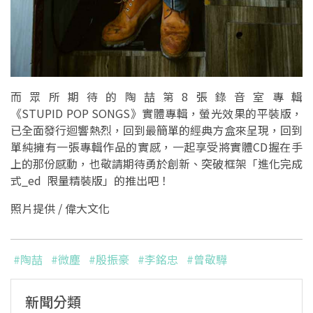
而眾所期待的陶喆第8張錄音室專輯
《STUPID POP SONGS》實體專輯，螢光效果的平裝版，
已全面發行迴響熱烈，回到最簡單的經典方盒來呈現，回到
單純擁有一張專輯作品的實感，一起享受將實體CD握在手
上的那份感動，也敬請期待勇於創新、突破框架「進化完成
式_ed 限量精裝版」的推出吧！
照片提供 / 偉大文化
#陶喆
#微塵
#殷振豪
#李銘忠
#曾敬驊
新聞分類