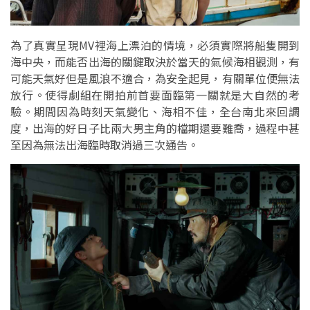
為了真實呈現MV裡海上漂泊的情境，必須實際將船隻開到
海中央，而能否出海的關鍵取決於當天的氣候海相觀測，有
可能天氣好但是風浪不適合，為安全起見，有關單位便無法
放行。使得劇組在開拍前首要面臨第一關就是大自然的考
驗。期間因為時刻天氣變化、海相不佳，全台南北來回調
度，出海的好日子比兩大男主角的檔期還要難喬，過程中甚
至因為無法出海臨時取消過三次通告。