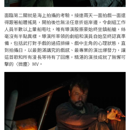
面臨第二關就是海上拍攝的考驗。接連兩天一面拍戲一面還
得跟著船體搖晃，開拍後也無法任意折返岸邊，令劇組工作
人員半數以上暈船嘔吐，唯有導演殷振豪始終坐鎮船艙，絲
毫沒有半點異樣。導演所率領的劇組和演員自始至終認真準
備，包括武打對手戲的過招排練、戲中主角的心理狀態，直
到拍攝日，以最飽滿講究的戲感、最專業的演出爆發力，讓
這首歌和所有漫長等待有了回應，精湛的演技成就了無懈可
擊的〈微塵〉MV。