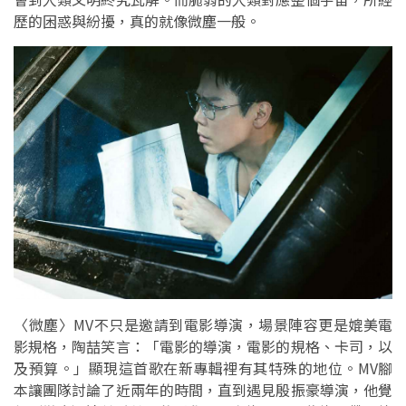
歷的困惑與紛擾，真的就像微塵一般。
〈微塵〉MV不只是邀請到電影導演，場景陣容更是媲美電
影規格，陶喆笑言：「電影的導演，電影的規格、卡司，以
及預算。」顯現這首歌在新專輯裡有其特殊的地位。MV腳
本讓團隊討論了近兩年的時間，直到遇見殷振豪導演，他覺