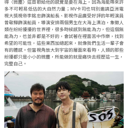
得〈微塵〉這首歌給他的感覺是要在海上，因為海能帶來許
多不可輕易低估的大自然力量；MV卡司也特別邀請亞洲電
視大獎視帝李銘忠飾演船長、影視作品廣受好評的年輕演員
曾敬驊飾演船員，導演安排兩個男生在大海上漂泊，象徵人
類在紛紛擾擾的世界裡，很多時候感到無能為力，但這個無
能為力，也並非都是不好的，會試著在裡面苦中作樂，找到
希望的可能性，這些東西加總起來，就像我們生活一輩子會
有的體感。但當視角放大到宇宙的層面來看時，人類的那些
紛擾都只是小小的微塵，所能做的就是痛快去經歷這一生，
完整自己。