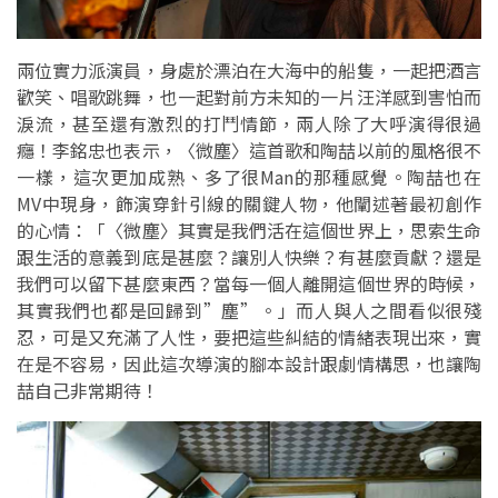
兩位實力派演員，身處於漂泊在大海中的船隻，一起把酒言
歡笑、唱歌跳舞，也一起對前方未知的一片汪洋感到害怕而
淚流，甚至還有激烈的打鬥情節，兩人除了大呼演得很過
癮！李銘忠也表示，〈微塵〉這首歌和陶喆以前的風格很不
一樣，這次更加成熟、多了很Man的那種感覺。陶喆也在
MV中現身，飾演穿針引線的關鍵人物，他闡述著最初創作
的心情：「〈微塵〉其實是我們活在這個世界上，思索生命
跟生活的意義到底是甚麼？讓別人快樂？有甚麼貢獻？還是
我們可以留下甚麼東西？當每一個人離開這個世界的時候，
其實我們也都是回歸到”塵”。」而人與人之間看似很殘
忍，可是又充滿了人性，要把這些糾結的情緒表現出來，實
在是不容易，因此這次導演的腳本設計跟劇情構思，也讓陶
喆自己非常期待！