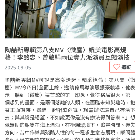
陶喆新專輯第八支MV〈微塵〉媲美電影高規
格！李銘忠、曾敬驊兩位實力派演員互飆演技
追蹤
2025-09-05
陶喆新專輯MV可說是高潮迭起，精采絕倫！第八支〈微
塵〉MV今(5日)全面上線，邀請億萬導演殷振豪執導，他表
示「聽到〈微塵〉這首歌的第一印象，覺得格局很大，第一
個想到的畫面，是兩個落難的人類，在面臨未知災難時，抱
著正面期待，還能一起唱歌跳舞，想盡辦法讓自己存活下
去；與其說是絕望，不如說更像是沒有辦法得到答案。」想
像無助的船隻在海上漂泊，在極端環境下，追尋時間、迷失
方向，苦中作樂與殘酷人性的每一種求生意志展現，瞬間體
會到人類文明終究瓦解。而脆弱的人類對應整個宇宙，所經