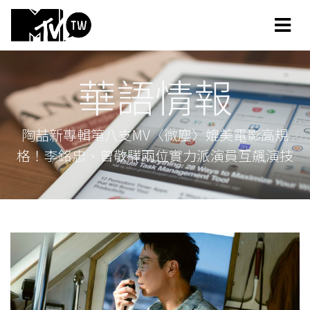
華語情報
陶喆新專輯第八支MV〈微塵〉媲美電影高規
格！李銘忠、曾敬驊兩位實力派演員互飆演技