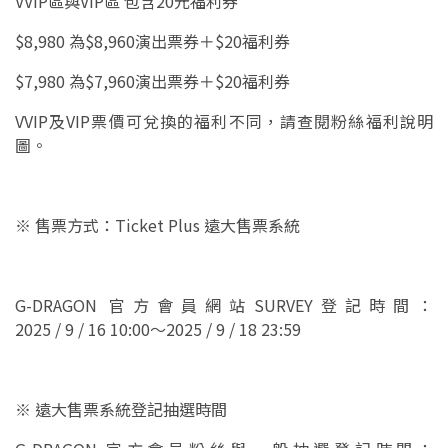
VVIP區與VIP區 包含20元福利券
$8,980 為$8,960演出票券＋$20福利券
$7,980 為$7,960演出票券＋$20福利券
VVIP及VIP票價可兌換的福利不同，請查閱粉絲福利說明
圖。
※ 售票方式：Ticket Plus 遠大售票系統
G-DRAGON 官方會員網站SURVEY登記時間：
2025 / 9 / 16 10:00～2025 / 9 / 18 23:59
※ 遠大售票系統登記抽選時間