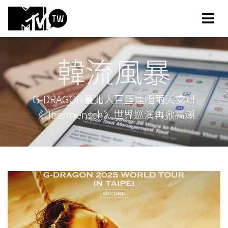
韓流風暴
G-DRAGON臺北大巨蛋連唱兩天安可
《Übermensch》世界巡演再掀高潮