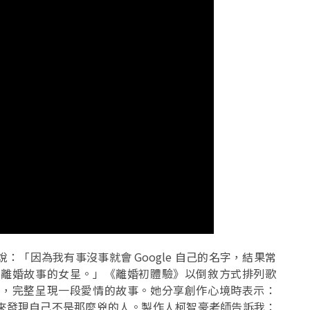
「因為我有事沒事就會 Google 自己的名字，結果常
講離婚故事的女星。」《離婚初體驗》以倒敘方式排列歌
蜜，完整呈現一段愛情的故事。她分享創作心境時表示：
來發現自己不是那麼兇的人。製作人柯智豪老師告訴我：