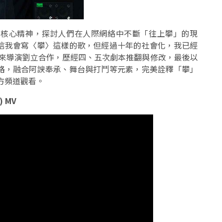
的核心精神，探討人們在人際網絡中不斷「往上攀」的現
信我會寫〈攀〉這樣的歌，但經過十年的社會化，我已經
找來導演劉立合作，歷經四、五次劇本推翻與修改，最後以
路，融合阿諛奉承、舞台與打鬥等元素，完美詮釋「攀」
方頻道觀看。
) MV