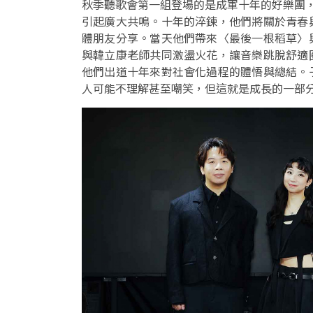
秋季聽歌會第一組登場的是成軍十年的好樂團，於
引起廣大共鳴。十年的淬鍊，他們將關於青春
體朋友分享。當天他們帶來〈最後一根稻草〉
與韓立康老師共同激盪火花，讓音樂跳脫舒適
他們出道十年來對社會化過程的體悟與總結。
人可能不理解甚至嘲笑，但這就是成長的一部