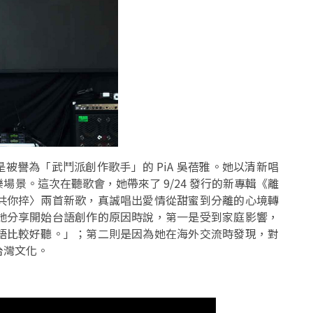
，是被譽為「武鬥派創作歌手」的 PiA 吳蓓雅。她以清新唱
景。這次在聽歌會，她帶來了 9/24 發行的新專輯《離
共你捽〉兩首新歌，真誠唱出愛情從甜蜜到分離的心境轉
輯。她分享開始台語創作的原因時說，第一是受到家庭影響，
語比較好聽。」；第二則是因為她在海外交流時發現，對
台灣文化。