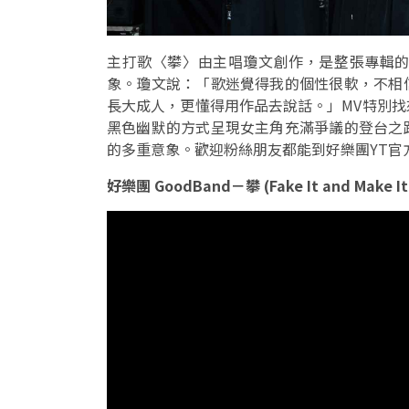
主打歌〈攀〉由主唱瓊文創作，是整張專輯
象。瓊文說：「歌迷覺得我的個性很軟，不相
長大成人，更懂得用作品去說話。」MV特別
黑色幽默的方式呈現女主角充滿爭議的登台之
的多重意象。歡迎粉絲朋友都能到好樂團YT官
好樂團 GoodBand－攀 (Fake It and Make It