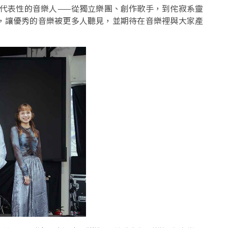
三組極具代表性的音樂人——從獨立樂團、創作歌手，到侘寂系靈
，讓優秀的音樂被更多人聽見，並期待在音樂裡與大家產