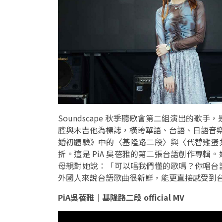
Soundscape 秋季聽歌會第二組演出的歌手
腔與木吉他為標誌，橫跨華語、台語、日語音樂場
婚初體驗》中的〈基隆路二段〉與〈代替雞蛋
折。這是 PiA 吳蓓雅的第二張台語創作專
母親對她說：「可以唱我們懂的歌嗎？你唱台
外國人來說台語歌曲很新鮮，能更直接感受到
PiA吳蓓雅｜基隆路二段 official MV