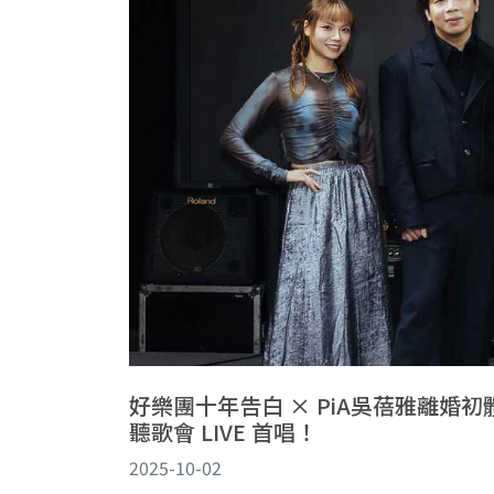
好樂團十年告白 × PiA吳蓓雅離婚初體驗 
聽歌會 LIVE 首唱！
2025-10-02