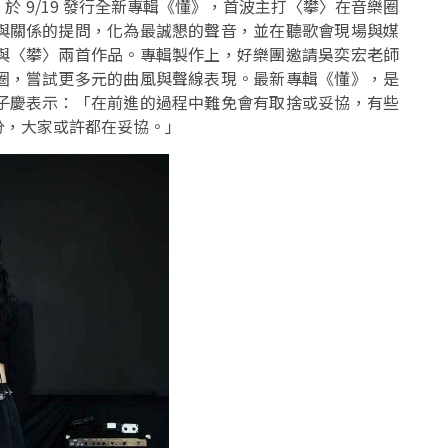
 9/19 發行全新專輯《懂》，首波主打〈攀〉在音樂圈
與關係的提問，化為最誠懇的聲音，並在聽歌會現場與媒
與〈攀〉兩首作品。專輯製作上，好樂團邀請吳奕宏老師
圈，嘗試更多元的曲風與聲線表現。最新專輯《懂》，是
子慶表示：「在前進的過程中難免會有取捨或妥協，有些
分，大家或許都在妥協。」