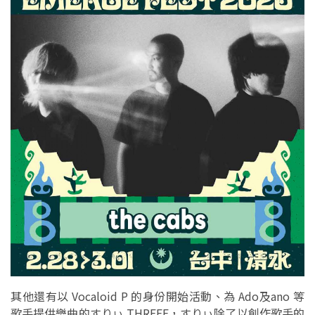
其他還有以 Vocaloid P 的身份開始活動、為 Ado及ano 等
歌手提供樂曲的すりぃ THREEE，すりぃ除了以創作歌手的