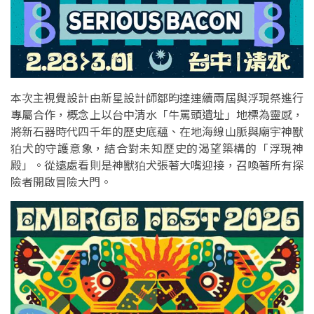
本次主視覺設計由新星設計師鄒昀達連續兩屆與浮現祭進行
專屬合作，概念上以台中清水「牛罵頭遺址」地標為靈感，
將新石器時代四千年的歷史底蘊、在地海線山脈與廟宇神獸
狛犬的守護意象，結合對未知歷史的渴望築構的「浮現神
殿」。從遠處看則是神獸狛犬張著大嘴迎接，召喚著所有探
險者開啟冒險大門。