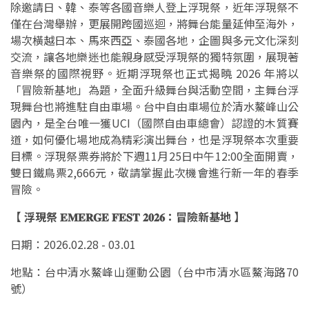
除邀請日、韓、泰等各國音樂人登上浮現祭，近年浮現祭不
僅在台灣舉辦，更展開跨國巡迴，將舞台能量延伸至海外，
場次橫越日本、馬來西亞、泰國各地，企圖與多元文化深刻
交流，讓各地樂迷也能親身感受浮現祭的獨特氛圍，展現著
音樂祭的國際視野。近期浮現祭也正式揭曉 2026 年將以
「冒險新基地」為題，全面升級舞台與活動空間，主舞台浮
現舞台也將進駐自由車場。台中自由車場位於清水鰲峰山公
園內，是全台唯一獲UCI（國際自由車總會）認證的木質賽
道，如何優化場地成為精彩演出舞台，也是浮現祭本次重要
目標。浮現祭票券將於下週11月25日中午12:00全面開賣，
雙日鐵鳥票2,666元，敬請掌握此次機會進行新一年的春季
冒險。
【 浮現祭 𝐄𝐌𝐄𝐑𝐆𝐄 𝐅𝐄𝐒𝐓 𝟐𝟎𝟐𝟔：冒險新基地 】
日期：2026.02.28 - 03.01
地點：台中清水鰲峰山運動公園（台中市清水區鰲海路70
號）