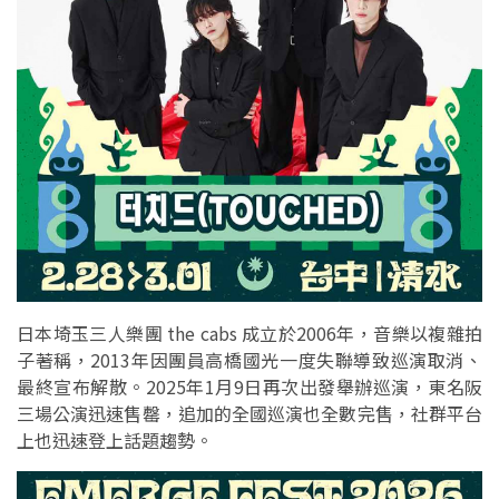
日本埼玉三人樂團 the cabs 成立於2006年，音樂以複雜拍
子著稱，2013年因團員高橋國光一度失聯導致巡演取消、
最終宣布解散。2025年1月9日再次出發舉辦巡演，東名阪
三場公演迅速售罄，追加的全國巡演也全數完售，社群平台
上也迅速登上話題趨勢。