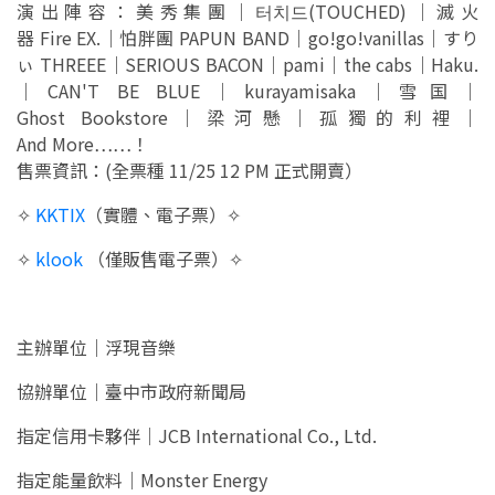
演出陣容：美秀集團｜터치드(TOUCHED)｜滅火
器 Fire EX.｜怕胖團 PAPUN BAND｜go!go!vanillas｜すり
ぃ THREEE｜SERIOUS BACON｜pami｜the cabs｜Haku.
｜CAN'T BE BLUE｜kurayamisaka｜雪国｜
Ghost Bookstore｜梁河懸｜孤獨的利裡｜
And More……！
售票資訊：(全票種 11/25 12 PM 正式開賣）
✧
​KKTIX
（實體、電子票）✧
✧
klook
（僅販售電子票）✧
​主辦單位｜浮現音樂
協辦單位｜臺中市政府新聞局
指定信用卡夥伴｜JCB International Co., Ltd.
指定能量飲料｜Monster Energy