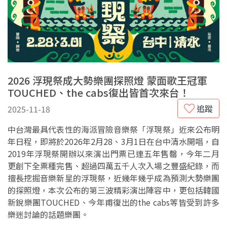
2026 浮現祭成大勢樂團探照燈 蒙面歌王冠軍
TOUCHED、the cabs復出皆首次來台！
追蹤
2025-11-18
中台灣最具代表性的海派冒險音樂祭「浮現祭」近來公布明
年日程，即將於2026年2月28、3月1日在台中清水開唱，自
2019年浮現祭開辦以來演出門票已連五年售罄，今年二月
更創下全票種完售、超過四萬五千人次入場之豐盛紀錄，而
擅長挖掘音樂新星的浮現祭，近幾年幾乎成為預測大勢樂團
的探照燈，本次公布的第三波精彩演出陣容中，更包括韓國
新銳樂團TOUCHED、今年甫復出的the cabs等皆受到許多
樂迷討論的話題樂團。