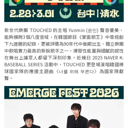
新世代樂團 TOUCHED 的主唱 Yunmin (윤민) 聲音優美、
能夠橫跨3個八度音域，在韓國節目《蒙面歌王》中曾經創
下九連勝的紀錄，更被評價為90年代中後期出生、獨立樂團
中歌唱實力最高的新銳歌手之一，爆發性能量與細膩的感性
在舞台上讓眾人都留下深刻印象。近幾日 2025 NAVER K-
BASEBALL SERIES 活動中，TOUCHED 更登場演唱韓國棒
球國家隊的應援主題曲〈너를 위해 부른다〉為國家隊獻
聲。