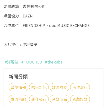
硬體統籌｜杳桓有限公司
媒體協力｜DAZN
合作單位｜FRIENDSHIP.、duo MUSIC EXCHANGE
照片提供 / 浮現音樂
#浮現祭
#TOUCHED
#the cabs
新聞分類
華語情報
哈日新訊
韓流風暴
西洋流行
泰流前線
新作發行
音樂時尚
影劇娛樂