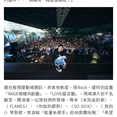
選在極限運動場開趴，非常有態度、很Rock，還特別設置
「RAGE情緒共創牆」、「LOVE留言牆」，現場湧入近千名
觀眾，周湯豪一出現就燃炸現場，帶來〈未完成的夢〉、
〈 FLAMES〉、〈你說的都對〉、〈SO SICK〉、〈 我的
i〉等新歌，常自喻「能量系歌手」的他高聲吆喝：「希望