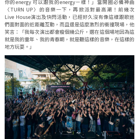
你的energy 可以跟我的energyㄧ樣！」當開圈必備神曲
〈TURN UP〉的音樂一下，再掀派對最高潮！前幾次
Live House演出及快閃活動，已經好久沒有像這樣跟歌迷
們面對面的近距離互動，而且還是這麼激烈的衝撞現場，他
笑言：「我每次演出都會瘦個幾公斤，選在這個場地因為這
就是我的童年、我的青春期，就是聽這樣的音樂，在這樣的
地方玩耍。」