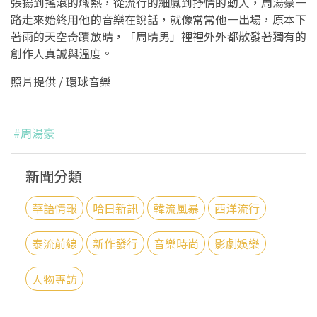
張揚到搖滾的熾熱，從流行的細膩到抒情的動人，周湯豪一
路走來始終用他的音樂在說話，就像常常他一出場，原本下
著雨的天空奇蹟放晴，「周晴男」裡裡外外都散發著獨有的
創作人真誠與溫度。
照片提供 / 環球音樂
#周湯豪
新聞分類
華語情報
哈日新訊
韓流風暴
西洋流行
泰流前線
新作發行
音樂時尚
影劇娛樂
人物專訪