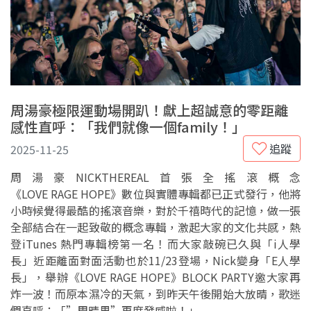
周湯豪極限運動場開趴！獻上超誠意的零距離
感性直呼：「我們就像一個family！」
追蹤
2025-11-25
周湯豪NICKTHEREAL首張全搖滾概念
《LOVE RAGE HOPE》數位與實體專輯都已正式發行，他將
小時候覺得最酷的搖滾音樂，對於千禧時代的記憶，做一張
全部結合在一起致敬的概念專輯，激起大家的文化共感，熱
登iTunes 熱門專輯榜第一名！而大家敲碗已久與「i人學
長」近距離面對面活動也於11/23登場，Nick變身「E人學
長」，舉辦《LOVE RAGE HOPE》BLOCK PARTY邀大家再
炸一波！而原本濕冷的天氣，到昨天午後開始大放晴，歌迷
們直呼：「”周晴男”再度發威啦！」