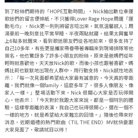
到了粉絲們期待的「HOPE互動時間」，Nick抽出數位幸運
歌迷們的留言便條紙，不只獲得Lover Rage Hope周邊「運
動毛巾」，Nick更一則則將留言唸出來，氣氛溫馨感人；周
湯豪前一晚刻意比平常早睡、半夜兩點就寢，結果太興奮早
上6點多就醒來，看到歌迷朋友們從各地前來，很多支持了
自己10多年，有些更是攜家帶眷帶著專輯來到現場排隊等他
簽名，他也驚訝多了許多小朋友的粉絲，原來是爸媽們從年
輕時就喜歡他，天天放Nick的歌，而後小孩也跟著喜歡。媽
媽比莉也默默地出現在人群中、用行動支持，Nick感性地表
示：「每一次見面都希望給大家最有誠意的，今天真的零距
離，我們就像一個family，這麼多年了，很多人像朋友、像
家人一樣。」整場活動下來，Nick 很關心大家是否玩得開
心，他表示：「今天對於我跟大家來說，都是一個特別的體
驗，這樣零距離的表演，我自己也玩得很開心，選在一個不
一樣的地方，就是希望給大家難忘的回憶。」隨後也帶來好
消息，近期婚禮的熱門歌曲〈TIL THE END〉MV就快要跟
大家見面了，敬請拭目以待！