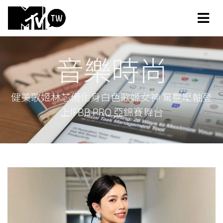
音樂時尚
健美歌姬林芯儀化身白色歌姬女神 驚艷壓軸登
上IFBB PRO 亞錦賽舞台