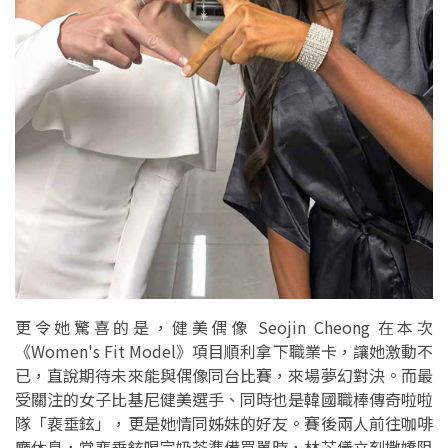
更令她驚喜的是，健美偶像 Seojin Cheong 在本次
《Women's Fit Model》項目順利拿下職業卡，讓她激動不
已，直說期待未來能與偶像同台比賽，來場夢幻對決。而最
受關注的女子比基尼健美選手、同時也是韓國職棒傳奇啦啦
隊「裵垂鉉」，更是她情同姊妹的好友。賽後兩人前往咖啡
廳休息，當裵垂鉉喝完奶茶準備買單時，林芯儀立刻撒嬌阻