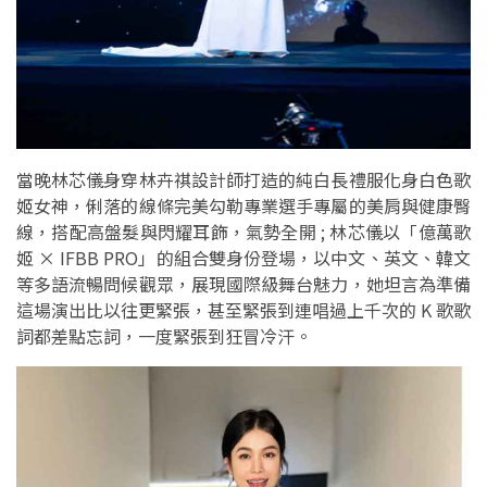
當晚林芯儀身穿林卉祺設計師打造的純白長禮服化身白色歌
姬女神，俐落的線條完美勾勒專業選手專屬的美肩與健康臀
線，搭配高盤髮與閃耀耳飾，氣勢全開 ; 林芯儀以「億萬歌
姬 × IFBB PRO」的組合雙身份登場，以中文、英文、韓文
等多語流暢問候觀眾，展現國際級舞台魅力，她坦言為準備
這場演出比以往更緊張，甚至緊張到連唱過上千次的 K 歌歌
詞都差點忘詞，一度緊張到狂冒冷汗。