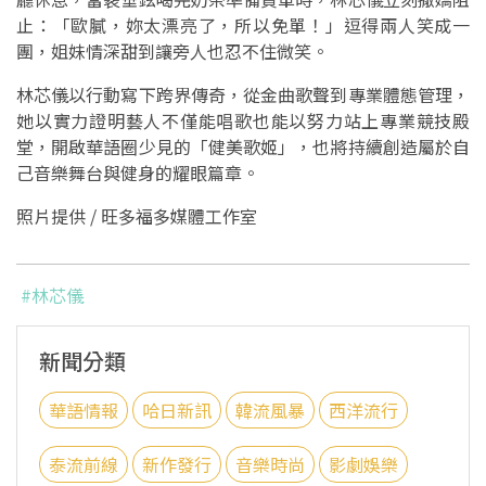
止：「歐膩，妳太漂亮了，所以免單！」逗得兩人笑成一
團，姐妹情深甜到讓旁人也忍不住微笑。
林芯儀以行動寫下跨界傳奇，從金曲歌聲到專業體態管理，
她以實力證明藝人不僅能唱歌也能以努力站上專業競技殿
堂，開啟華語圈少見的「健美歌姬」，也將持續創造屬於自
己音樂舞台與健身的耀眼篇章。
照片提供 / 旺多福多媒體工作室
#林芯儀
新聞分類
華語情報
哈日新訊
韓流風暴
西洋流行
泰流前線
新作發行
音樂時尚
影劇娛樂