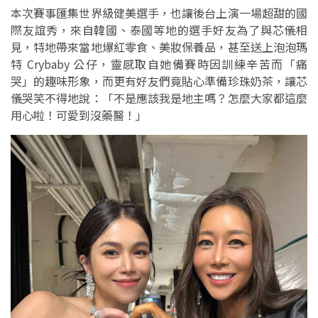
本次賽事匯集世界級健美選手，也讓後台上演一場超甜的國
際友誼秀，來自韓國、泰國等地的選手好友為了與芯儀相
見，特地帶來當地爆紅零食、美妝保養品，甚至送上泡泡瑪
特 Crybaby 公仔，靈感取自她備賽時因訓練辛苦而「痛
哭」的趣味形象，而更有好友們竟貼心準備珍珠奶茶，讓芯
儀哭笑不得地說：「不是應該我是地主嗎？怎麼大家都這麼
用心啦！可愛到沒藥醫！」