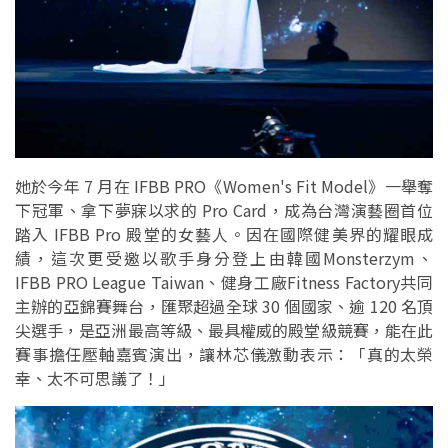
她於今年 7 月在 IFBB PRO《Women's Fit Model》一舉奪
下冠軍、拿下夢寐以求的 Pro Card，成為台灣演藝圈首位
踏入 IFBB Pro 殿堂的女藝人。因在國際健美界的耀眼成
績，這次更受邀以歌手身分登上由韓國Monsterzym、
IFBB PRO League Taiwan、健身工廠Fitness Factory共同
主辦的亞錦賽舞台，匯聚超過全球 30 個國家、逾 120 名頂
尖選手，是亞洲最高等級、最具權威的殿堂級競賽，能在此
賽事擔任壓軸嘉賓演出，讓林芯儀激動表示：「真的太榮
幸、太不可思議了！」