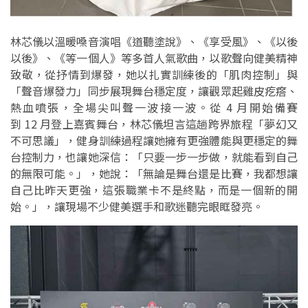
林芯儀以溫暖嗓音演唱《道聽塗說》、《享受風》、《以後
以後》、《等一個人》等多首人氣歌曲，以歌聲向健美精神
致敬，從抒情到爆發，她以扎實訓練後的「肌肉控制」與
「聲音爆發力」同步展現舞台穩定度，讓觀眾起雞皮疙瘩、
熱血噴張，全場尖叫聲一波接一波。從 4 月開始備賽
到 12 月登上嘉賓舞台，林芯儀坦言這趟跨界旅程「夢幻又
不可思議」，健身訓練過程讓她擁有更強體能與更穩定的舞
台控制力，也讓她深信：「只要一步一步做，就能看到自己
的無限可能。」，她說：「無論是舞台還是比賽，我都想讓
自己比昨天更強，這張職業卡不是終點，而是一個新的開
始。」，讓現場不少健美選手和歌迷聽完眼眶發亮。