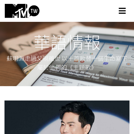
華語情報
蘇明淵走過父親離世 以十首歌替十個生命寫下
屬於他們的《主題歌》