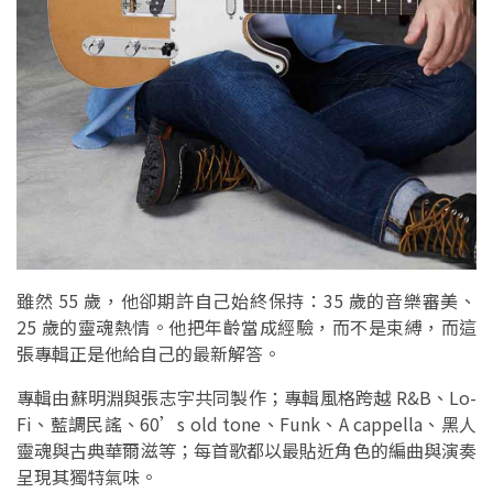
雖然 55 歲，他卻期許自己始終保持：35 歲的音樂審美、
25 歲的靈魂熱情。他把年齡當成經驗，而不是束縛，而這
張專輯正是他給自己的最新解答。
專輯由蘇明淵與張志宇共同製作；專輯風格跨越 R&B、Lo-
Fi、藍調民謠、60’s old tone、Funk、A cappella、黑人
靈魂與古典華爾滋等；每首歌都以最貼近角色的編曲與演奏
呈現其獨特氣味。