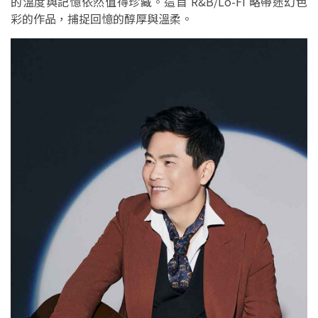
的溫度與記憶依然值得珍藏。這首 R&B/Lo-Fi 略帶迷幻色
彩的作品，捕捉回憶的醇厚與溫柔。