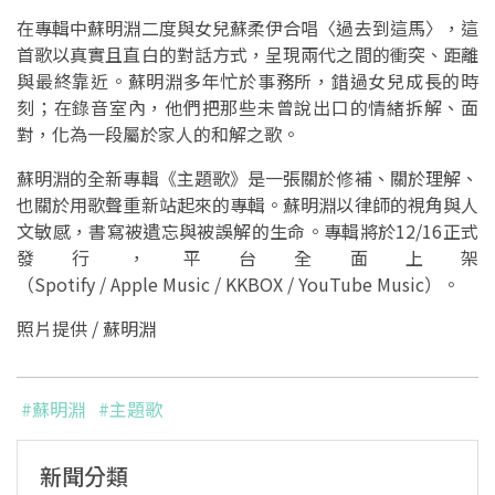
在專輯中蘇明淵二度與女兒蘇柔伊合唱〈過去到這馬〉，這
首歌以真實且直白的對話方式，呈現兩代之間的衝突、距離
與最終靠近。蘇明淵多年忙於事務所，錯過女兒成長的時
刻；在錄音室內，他們把那些未曾說出口的情緒拆解、面
對，化為一段屬於家人的和解之歌。
蘇明淵的全新專輯《主題歌》是一張關於修補、關於理解、
也關於用歌聲重新站起來的專輯。蘇明淵以律師的視角與人
文敏感，書寫被遺忘與被誤解的生命。專輯將於12/16正式
發行，平台全面上架
（Spotify / Apple Music / KKBOX / YouTube Music）。
照片提供 / 蘇明淵
#蘇明淵
#主題歌
新聞分類