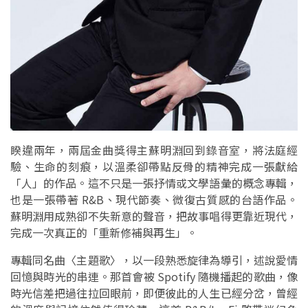
睽違兩年，兩屆金曲獎得主蘇明淵回到錄音室，將法庭經
驗、生命的刻痕，以溫柔卻帶點反骨的精神完成一張獻給
「人」的作品。這不只是一張抒情或文學語彙的概念專輯，
也是一張帶著 R&B、現代節奏、微復古質感的台語作品。
蘇明淵用成熟卻不失新意的聲音，把故事唱得更靠近現代，
完成一次真正的「重新修補與再生」。
專輯同名曲〈主題歌〉，以一段熟悉旋律為導引，述說愛情
回憶與時光的串連。那首會被 Spotify 隨機播起的歌曲，像
時光信差把過往拉回眼前，即便彼此的人生已經分岔，曾經