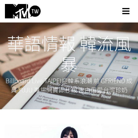
華語情報 韓流風
暴
Billboard Live TAIPEI迎韓系浪潮 前 GFRIEND 成
員 YUJU 專場開賣即秒殺 告白最愛台灣珍奶