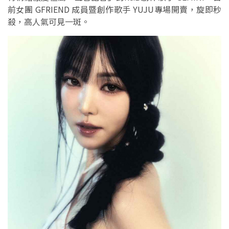
前女團 GFRIEND 成員暨創作歌手 YUJU專場開賣，旋即秒
殺，高人氣可見一斑。