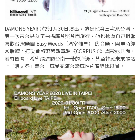
DAMONS YEAR 將於1月30日演出，這是他第三次來台灣。
第一次來台是為了拍攝底片照片而旅行，他也透露自己相當
喜歡台灣樂團 Easy Weeds（溫室雜草） 的音樂，開車時經
常聆聽。這次他將帶著新專輯《CORPUS 0》與歌迷見面，
若有機會，希望能造訪台南一帶的海邊，甚至許願未來能站
上「浪人祭」舞台，感受充滿台灣感性的音樂與風景。