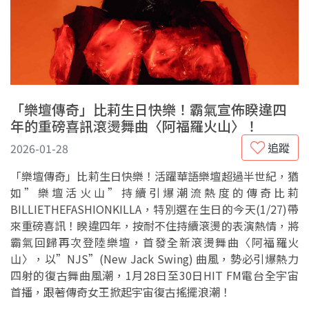
「樂壇傳奇」比莉生日快樂！霸氣宣佈睽違四
年的重磅喜訊滾燙舞曲〈阿福羅火山〉！
追蹤
2026-01-28
「樂壇傳奇」比莉生日快樂！活躍華語樂壇超過半世紀，猶
如”樂壇活火山”持續引爆潮流熱度的傳奇比莉
BILLIETHEFASHIONKILLA，特別選在生日的今天(1/27)帶
來重磅喜訊！睽違四年，按耐不住持續滾燙的表演熱情，將
霸氣回歸再次登陸樂壇，首發全新滾燙舞曲〈阿福羅火
山〉，以”NJS”(New Jack Swing) 曲風，勢必引爆熱力
四射的復古舞曲風潮，1月28日至30日HIT FM電台全宇宙
首播，跟著傳奇女王掀起宇宙復古搖擺浪潮！