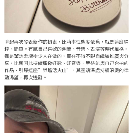
聊起再次發表新作的初衷，比莉率性態度依舊，就是這麼純
粹、簡單。有感自己喜歡的潮流、音樂、表演等時代風格，
都是華語樂壇極少人在做的，實在不得不親自繼續推廣與分
享，比莉因此持續廣邀好歌、好音樂，等待能與自己合拍的
作品，引爆這座”樂壇活火山”，其靈魂深處持續滾燙的律
動渴望，再次迸發。