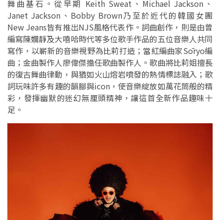
舞曲基石。從早期 Keith Sweat、Michael Jackson、
Janet Jackson、Bobby Brown乃至於近代的韓國女團
New Jeans皆有推出NJS風格代表作。詞曲創作，則是由曾
編寫陳嫺靜及大嘻哈時代等多位歌手作品的五位音樂人共同
寫作，以嶄新的音樂視野為比莉打造；當紅編曲家Sōryo編
曲；金曲製作人廖偉傑擔任歌曲製作人。歌曲將比莉姐擅長
的復古舞曲律動，與猶如火山熔岩噴發的熱情標誌融入；歌
詞玩味許多有趣的韻腳與icon，使音樂綻放如萬花筒般的精
彩，發揮幽默的迷幻無厘頭精神，讓這首全新作品趣味十
足。