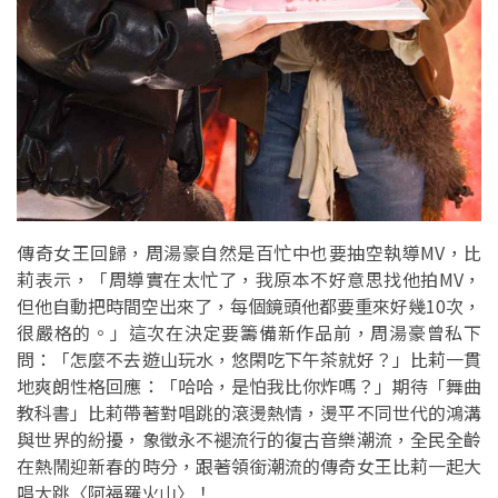
傳奇女王回歸，周湯豪自然是百忙中也要抽空執導MV，比
莉表示，「周導實在太忙了，我原本不好意思找他拍MV，
但他自動把時間空出來了，每個鏡頭他都要重來好幾10次，
很嚴格的。」這次在決定要籌備新作品前，周湯豪曾私下
問：「怎麼不去遊山玩水，悠閑吃下午茶就好？」比莉一貫
地爽朗性格回應：「哈哈，是怕我比你炸嗎？」期待「舞曲
教科書」比莉帶著對唱跳的滾燙熱情，燙平不同世代的鴻溝
與世界的紛擾，象徵永不褪流行的復古音樂潮流，全民全齡
在熱鬧迎新春的時分，跟著領銜潮流的傳奇女王比莉一起大
唱大跳〈阿福羅火山〉！