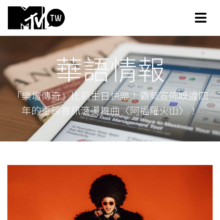
華語情報
「樂壇傳奇」比莉生日快樂！霸氣宣佈睽違四
年的重磅喜訊滾燙舞曲〈阿福羅火山〉！