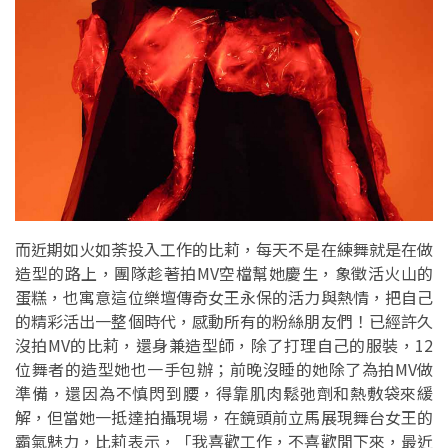
而近期如火如荼投入工作的比莉，每天不是在練舞就是在做
造型的路上，團隊趁著拍MV空檔幫她慶生，象徵活火山的
蛋糕，也寓意這位樂壇傳奇女王永保的活力與熱情，把自己
的精彩活出一整個時代，感動所有的粉絲朋友們！已經許久
沒拍MV的比莉，還身兼造型師，除了打理自己的服裝，12
位舞者的造型她也一手包辦；前晚沒睡的她除了為拍MV做
準備，還因為不慎閃到腰，得靠肌肉鬆弛劑和熱敷袋來緩
解，但當她一抵達拍攝現場，在鏡頭前立馬展現舞台女王的
霸氣魅力，比莉表示，「我喜歡工作，不喜歡閒下來，最近