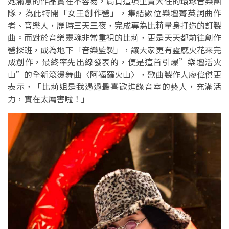
她滿意的作品實在不容易，肩負這項重責大任的環球音樂團
隊，為此特開「女王創作營」，集結數位樂壇菁英詞曲作
者、音樂人，歷時三天三夜，完成專為比莉量身打造的訂製
曲。而對於音樂靈魂非常重視的比莉，更是天天都前往創作
營探班，成為地下「音樂監製」，讓大家更有靈感火花來完
成創作，最終率先出線發表的，便是這首引爆”樂壇活火
山”的全新滾燙舞曲〈阿福羅火山〉，歌曲製作人廖偉傑更
表示，「比莉姐是我遇過最喜歡進錄音室的藝人，充滿活
力，實在太厲害啦！」