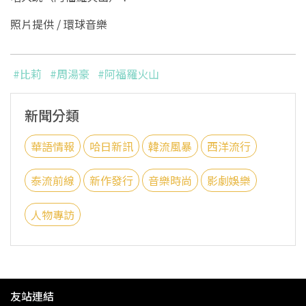
照片提供 / 環球音樂
#比莉
#周湯豪
#阿福羅火山
新聞分類
華語情報
哈日新訊
韓流風暴
西洋流行
泰流前線
新作發行
音樂時尚
影劇娛樂
人物專訪
友站連結