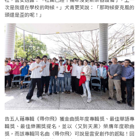
次是我還在學校的時候。」犬青更笑說：「那時候麥克風的
頭還是歪的呢！」
告五人藉專輯《帶你飛》獲金曲獎年度專輯獎、最佳華語專
輯獎、最佳樂團獎提名，並以〈又到天黑〉榮膺年度歌曲
獎，而該專輯同名曲〈帶你飛〉可說是雲安創作的起點！回