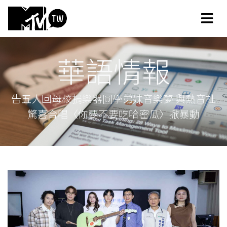
華語情報
告五人回母校捐樂器圓學弟妹音樂夢 與熱音社
驚喜合唱〈你要不要吃哈密瓜〉掀暴動