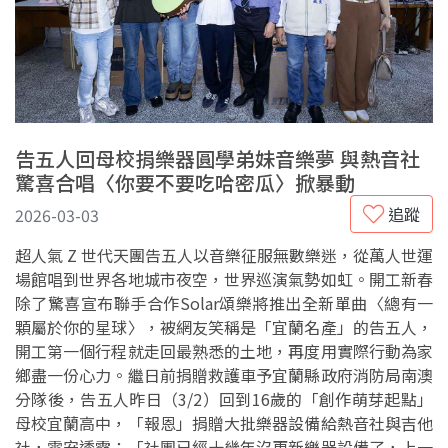
告五人回母校捐樂器圓學弟妹音樂夢 與熱音社
驚喜合唱〈你要不要吃哈密瓜〉掀暴動
追蹤
2026-03-03
超人氣 Z 世代天團告五人以音樂征服無數樂迷，從萬人世運
場館唱到世界各地城市夜空，世界巡演氣勢如虹。開工新春
除了驚喜宣布聯手合作Solar頌樂將推出全新單曲〈總有一
顆屬於你的星球〉，被網友笑稱是「宜蘭名產」的告五人，
開工第一個行程就走回最熟悉的土地，再度用實際行動為家
鄉盡一份心力。繼日前捐贈救護車予宜蘭縣政府消防局南澳
分隊後，告五人昨日（3/2）回到16歲的「創作萌芽起點」
母校宜蘭高中，「報恩」捐贈大批樂器設備給熱音社與吉他
社，雲安透露：「社團已經十幾年沒更新樂器設備了，上一