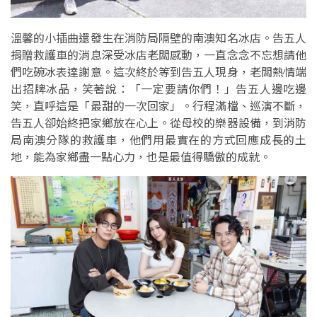
溫馨的小插曲還發生在消防局隔壁的南澳知名冰店。告五人
捐贈救護車的消息深受冰店老闆感動，一直念念不忘想請他
們吃碗冰表達謝意。這次終於等到告五人現身，老闆熱情端
出招牌冰品，笑著說：「一定要請你們！」告五人邊吃邊
笑，直呼這是「最甜的一次回家」。行程滿檔、巡演不斷，
告五人卻始終把家鄉放在心上。從母校的樂器設備，到消防
局南澳分隊的救護車，他們用最實在的方式回應成長的土
地，能為家鄉盡一點心力，也是最值得驕傲的成就。