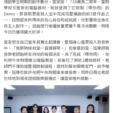
憶起學生時期的創作養分，雲安說：「16歲高二那年，當時
學校引進新的電腦器材，我就是用了它錄製〈帶你飛〉的
Demo，那首歌更是我人生中完成完整編曲的前5首作品之
一，回想起來所帶來的信心自信和成就感，也影響我往後在
告五人創作。」該曲發行後播放量更獲千萬次收聽數，時隔
今日仍獲得廣大好評。
雲安坦言自己當年其實比起讀書，整個身心靈更投入到音樂
中，「我那時候就是一直彈鋼琴。」但幸運的是，班導師與
音樂老師始終支持他的每個決定。為了完成〈帶你飛〉，他
利用午休時間進出電腦教室，前後花了將近2週就錄好。老
師們不僅知道整個錄製過程，還特別幫他開教室門、給予權
限，班導也默許他把午休時間拿來做音樂。而昨日兩位老師
也特地到場見證捐贈樂器儀式，讓雲安格外感動。