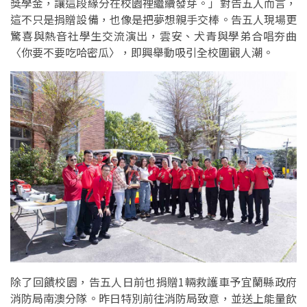
獎學金，讓這段緣分在校園裡繼續發芽。」對告五人而言，
這不只是捐贈設備，也像是把夢想親手交棒。告五人現場更
驚喜與熱音社學生交流演出，雲安、犬青與學弟合唱夯曲
〈你要不要吃哈密瓜〉，即興舉動吸引全校圍觀人潮。
除了回饋校園，告五人日前也捐贈1輛救護車予宜蘭縣政府
消防局南澳分隊。昨日特別前往消防局致意，並送上能量飲