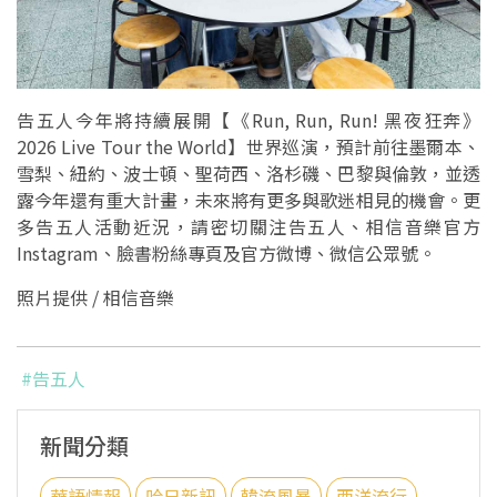
告五人今年將持續展開【《Run, Run, Run! 黑夜狂奔》
2026 Live Tour the World】世界巡演，預計前往墨爾本、
雪梨、紐約、波士頓、聖荷西、洛杉磯、巴黎與倫敦，並透
露今年還有重大計畫，未來將有更多與歌迷相見的機會。更
多告五人活動近況，請密切關注告五人、相信音樂官方
Instagram、臉書粉絲專頁及官方微博、微信公眾號。
照片提供 / 相信音樂
#告五人
新聞分類
華語情報
哈日新訊
韓流風暴
西洋流行