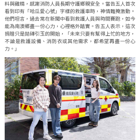
料與雞精，感謝消防人員長期守護鄉親安全。當告五人首次
看到印有「哈瓜愛心號」字樣的救護車時，神情難掩激動。
他們坦言，過去常在新聞中看到救護人員與時間賽跑，如今
能為南澳鄉盡一份心力，心裡格外踏實。告五人表示，這次
捐贈只是拋磚引玉的開始，「未來只要有幫得上忙的地方，
不論是救護設備、消防衣或其他需求，都希望再盡一份心
力。」