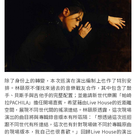
除了身份上的轉變，本次巡演在演出編制上也作了特別安
排。林頤原不僅找來過去的音樂戰友合作，其中包含了鼓
手、貝斯手與吉他手的完整配置；並邀請新世代樂團「帕崎
拉PACHILA」擔任開場嘉賓，希望藉由Live House的近距離
空間，展現不同世代間的搖滾連結。林頤原透露，這次現場
演出的曲目將與專輯錄音版本有所區隔：「想透過這次巡迴
跟不同世代有所連結，這次也有針對現場做不同於專輯原曲
的現場版本，我自己也很喜歡。」回歸Live House的演出