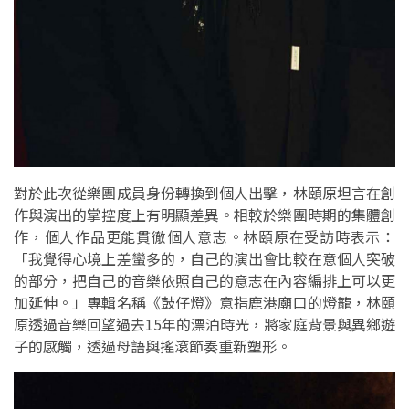
對於此次從樂團成員身份轉換到個人出擊，林頤原坦言在創
作與演出的掌控度上有明顯差異。相較於樂團時期的集體創
作，個人作品更能貫徹個人意志。林頤原在受訪時表示：
「我覺得心境上差蠻多的，自己的演出會比較在意個人突破
的部分，把自己的音樂依照自己的意志在內容編排上可以更
加延伸。」專輯名稱《鼓仔燈》意指鹿港廟口的燈籠，林頤
原透過音樂回望過去15年的漂泊時光，將家庭背景與異鄉遊
子的感觸，透過母語與搖滾節奏重新塑形。