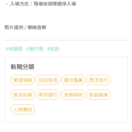
• 入場方式：現場依排隊順序入場
照片提供 / 華納音樂
#林頤原
#鼓仔燈
#巡迴
新聞分類
華語情報
哈日新訊
韓流風暴
西洋流行
泰流前線
新作發行
音樂時尚
影劇娛樂
人物專訪