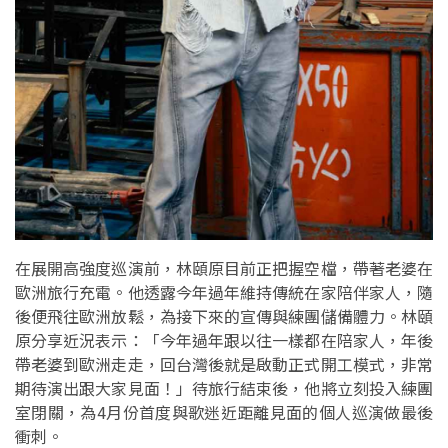
在展開高強度巡演前，林頤原目前正把握空檔，帶著老婆在
歐洲旅行充電。他透露今年過年維持傳統在家陪伴家人，隨
後便飛往歐洲放鬆，為接下來的宣傳與練團儲備體力。林頤
原分享近況表示：「今年過年跟以往一樣都在陪家人，年後
帶老婆到歐洲走走，回台灣後就是啟動正式開工模式，非常
期待演出跟大家見面！」待旅行結束後，他將立刻投入練團
室閉關，為4月份首度與歌迷近距離見面的個人巡演做最後
衝刺。