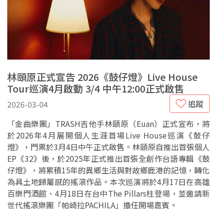
林頤原正式宣告 2026《鼓仔燈》Live House
Tour巡演4月啟動 3/4 中午12:00正式啟售
追蹤
2026-03-04
「金曲樂團」TRASH吉他手林頤原（Euan）正式宣布，將
於2026年4月展開個人生涯首場Live House巡演《鼓仔
燈》，門票於3月4日中午正式啟售。林頤原自推出首張個人
EP《32》後，於2025年正式推出首張全創作台語專輯《鼓
仔燈》，將累積15年的異鄉生活與對故鄉鹿港的記憶，轉化
為具土地歸屬感的搖滾作品。本次巡演將於4月17日在高雄
百樂門酒館、4月18日在台中The Pillars柱登場，並邀請新
世代搖滾樂團「帕崎拉PACHILA」擔任開場嘉賓。