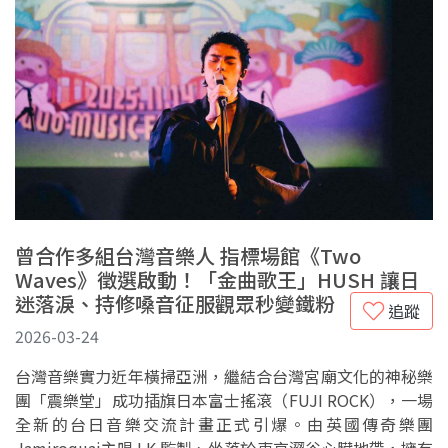
曾合作多組台灣音樂人 指標場館《Two
Waves》徵選啟動！「金曲歌王」HUSH 讓日
迷落淚、持修嗓音征服觀眾秒變鐵粉
追蹤
2026-03-24
台灣音樂實力近年橫掃亞洲，繼結合台灣宮廟文化的神秘樂
團「震樂堂」成功插旗日本富士搖滾（FUJI ROCK），一場
全新的台日音樂交流計畫正式引爆。由英國傳奇樂團