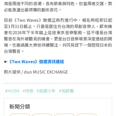
灣是兩道不同的浪潮，各有節奏與特色，但當兩者交匯，勢
必能激盪出最燦爛的藝術浪花。
目前《Two Waves》徵選正熱烈進行中，報名時程即日起
至3月31日截止。只要是居住在台灣的原創音樂人，都有機
會在2026年下半年踏上這座東京音樂聖殿。這不僅是台灣
聲音在海外被聽見的機會，更是台日音樂場景深度連結的開
端。也邀請廣大樂迷持續關注，共同見證下一個登陸日本的
台灣聲音。
☛
《Two Waves》徵選資訊連結
照片提供 / duo MUSIC EXCHANGE
#HUSH
#持修
#拍謝少年
#怕胖團
新聞分類