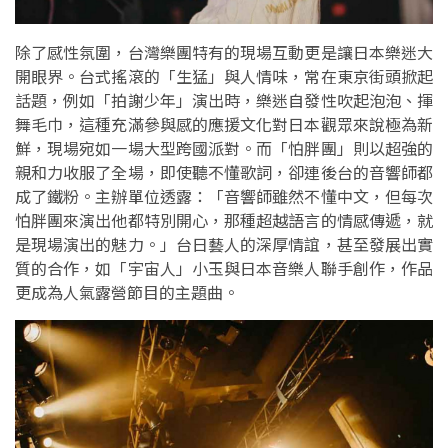
除了感性氛圍，台灣樂團特有的現場互動更是讓日本樂迷大
開眼界。台式搖滾的「生猛」與人情味，常在東京街頭掀起
話題，例如「拍謝少年」演出時，樂迷自發性吹起泡泡、揮
舞毛巾，這種充滿參與感的應援文化對日本觀眾來說極為新
鮮，現場宛如一場大型跨國派對。而「怕胖團」則以超強的
親和力收服了全場，即使聽不懂歌詞，卻連後台的音響師都
成了鐵粉。主辦單位透露：「音響師雖然不懂中文，但每次
怕胖團來演出他都特別開心，那種超越語言的情感傳遞，就
是現場演出的魅力。」台日藝人的深厚情誼，甚至發展出實
質的合作，如「宇宙人」小玉與日本音樂人聯手創作，作品
更成為人氣露營節目的主題曲。