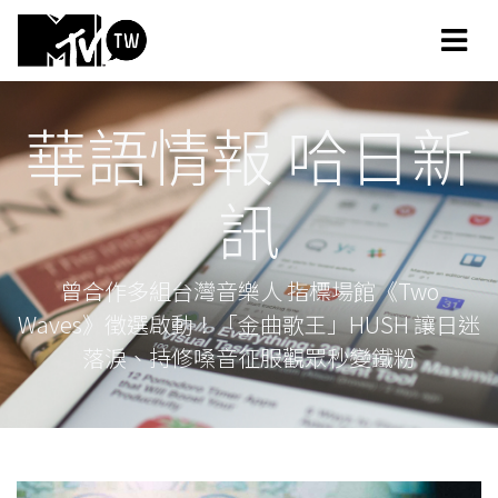
華語情報 哈日新
訊
曾合作多組台灣音樂人 指標場館《Two
Waves》徵選啟動！「金曲歌王」HUSH 讓日迷
落淚、持修嗓音征服觀眾秒變鐵粉