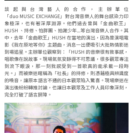
談起與台灣藝人的合作，主辦單位
「duo MUSIC EXCHANGE」對台灣音樂人的舞台感染力印
象極深，也有著深厚淵源。他們過去曾與「金曲歌王」
HUSH 、持修、怕胖團、拍謝少年...等台灣音樂人合作。其
中，去年「金曲歌王」HUSH 在當地的演出，因為曾演唱電
影《我在原地等你》主題曲，消息一出便吸引大批熱情影迷
到場追星。主辦單位觀察到：「HUSH 的音樂很有敘事感，
唱歌像在說故事。現場氣氛安靜得不可思議，很多觀眾專注
到流下眼淚，那一刻我感受到一首歌真的能承載一段時
光。」而被樂迷暱稱為「社長」的持修，則憑藉極具辨識度
的嗓音，讓原本語言不通的日本觀眾陷入驚喜。現場樂迷在
演出後紛紛轉推討論，也讓日本觀眾及工作人員印象深刻，
完全打破了語言屏障。