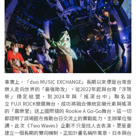
事實上，「duo MUSIC EXCHANGE」長期以來便是台灣音
樂人走向世界的「最強助攻」。從2022年起與台灣「浮現
祭」穩定結盟，到2024年與「搖滾台中」聯名設
立 FUJI ROCK徵選舞台，成功將融合傳統宮廟元素與搖滾
的「震樂堂」送上國際級的 Rookie A Go-Go舞台，這一切
都證明了該場館在推動台日交流上的實戰能力。主辦單位強
調，此次《Two Waves》企劃不只是找人去表演，更是要
建立一個長期的雙向機制。正如計畫名稱所寓意，日本與台