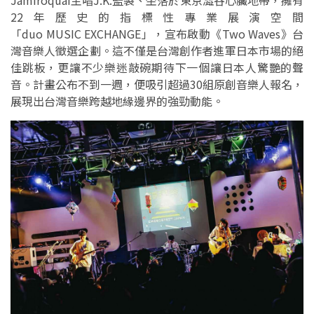
Jamiroquai主唱J.K.監製、坐落於東京澀谷心臟地帶，擁有
22年歷史的指標性專業展演空間
「duo MUSIC EXCHANGE」，宣布啟動《Two Waves》台
灣音樂人徵選企劃。這不僅是台灣創作者進軍日本市場的絕
佳跳板，更讓不少樂迷敲碗期待下一個讓日本人驚艷的聲
音。計畫公布不到一週，便吸引超過30組原創音樂人報名，
展現出台灣音樂跨越地緣邊界的強勁動能。