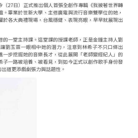
今（27日）正式推出個人首張全創作專輯《我披著世界轉
壇。畢業於世新大學、主修廣電與流行音樂雙學位的她，
躍於各大典禮現場，台風穩健、表現亮眼，早早就展現出
修的一堂主持課。這堂課的授課老師，正是金鐘主持人劉
卻讓劉玉霖一眼相中她的潛力，注意到林希子不只口條出
進一步挖掘她的音樂長才，從此展開「老師變經紀人」的
希子一路被培養、被看見，到如今正式以創作歌手身份發
的出道更添戲劇張力與話題性。