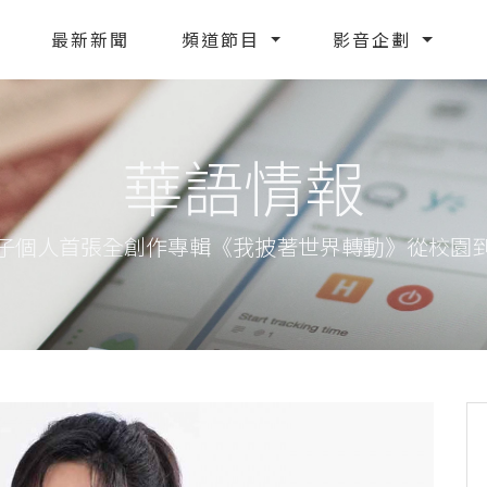
最新新聞
頻道節目
影音企劃
華語情報
子個人首張全創作專輯《我披著世界轉動》從校園