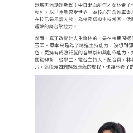
歌壇再添話題新聲！中日混血創作才女林希子
動》，以「重新感受世界」為核心理念進軍樂
在校已是風雲人物，為校務儀典主持常客，活
超齡的舞台掌控力。
然而，真正改變她人生軌跡的，是在校期間選
玉霖。原本只是為了精進主持能力，沒想到
色，更擁有成熟細膩的音樂感知與創作能力，
關鍵轉折。從學生、電台主持人、配音員，林
片，這段宛如蝴蝶效應般的歷程，也讓林希子