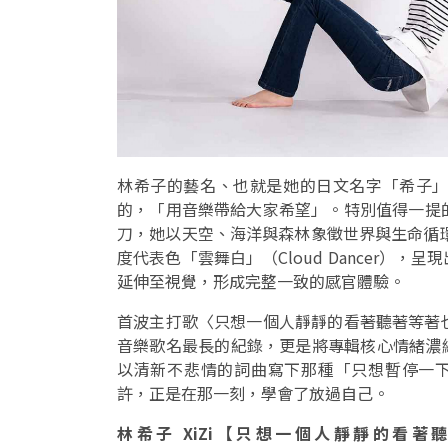
林希子的藝名、也就是她的日文名字「希子
的，「用音樂帶給大家希望」。特別值得一提的
刀，她以天空、海洋與森林象徵世界與生命循環，主
度代表色「雲舞白」（Cloud Dancer）
延伸至視覺，形成完整一致的感官體驗。
首波主打歌〈只想一個人靜靜的看著聽著等著
音樂歌名最長的紀錄，更是將專輯核心情緒濃
以清新不悲情的詞曲寫下那種「只想暫停一
許，正是在那一刻，學會了放過自己。
林希子 XiZi【只想一個人靜靜的看著聽著等