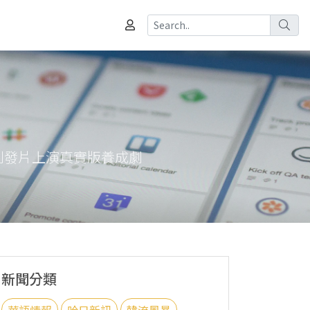
到發片上演真實版養成劇
新聞分類
華語情報
哈日新訊
韓流風暴