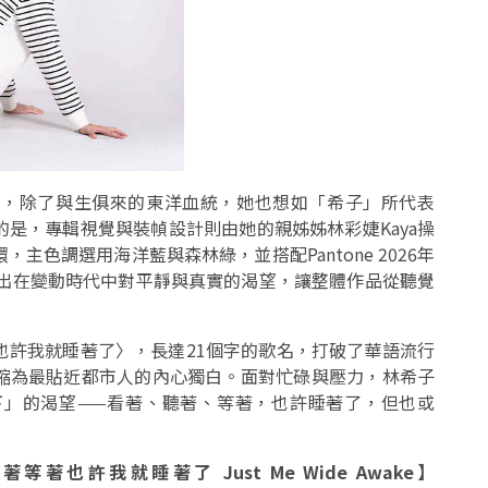
」，除了與生俱來的東洋血統，她也想如「希子」所代表
是，專輯視覺與裝幀設計則由她的親姊姊林彩婕Kaya操
色調選用海洋藍與森林綠，並搭配Pantone 2026年
，呈現出在變動時代中對平靜與真實的渴望，讓整體作品從聽覺
也許我就睡著了〉，長達21個字的歌名，打破了華語流行
縮為最貼近都市人的內心獨白。面對忙碌與壓力，林希子
下」的渴望——看著、聽著、等著，也許睡著了，但也或
著也許我就睡著了 Just Me Wide Awake】