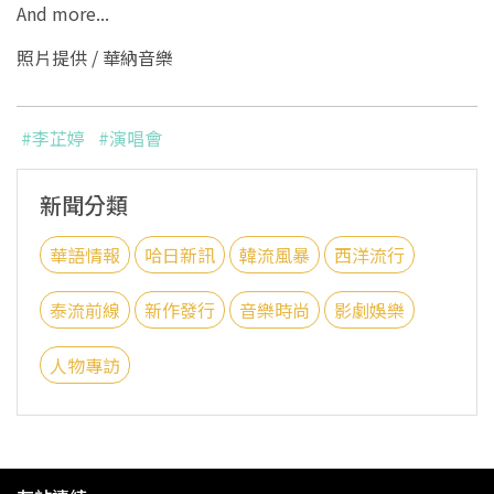
And more...
照片提供 / 華納音樂
#李芷婷
#演唱會
新聞分類
華語情報
哈日新訊
韓流風暴
西洋流行
泰流前線
新作發行
音樂時尚
影劇娛樂
人物專訪