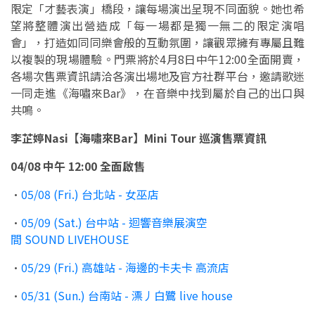
限定「才藝表演」橋段，讓每場演出呈現不同面貌。她也希
望將整體演出營造成「每一場都是獨一無二的限定演唱
會」，打造如同同樂會般的互動氛圍，讓觀眾擁有專屬且難
以複製的現場體驗。門票將於4月8日中午12:00全面開賣，
各場次售票資訊請洽各演出場地及官方社群平台，邀請歌迷
一同走進《海嘯來Bar》，在音樂中找到屬於自己的出口與
共鳴。
李芷婷Nasi【海嘯來Bar】Mini Tour
巡演售票資訊
04/08 中午 12:00 全面啟售
•
05/08 (Fri.) 台北站 - 女巫店
•
05/09 (Sat.) 台中站 - 迴響音樂展演空
間 SOUND LIVEHOUSE
•
05/29 (Fri.) 高雄站 - 海邊的卡夫卡 高流店
•
05/31 (Sun.) 台南站 - 漂丿白鷺 live house