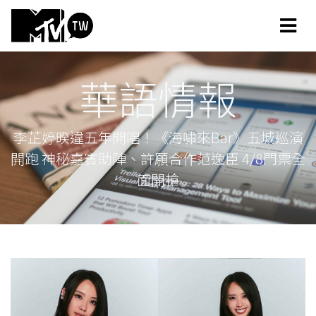
華語情報
李芷婷暌違五年開唱！《海嘯來Bar》五城巡演
開跑 神秘嘉賓助陣、許願合作范逸臣 4/8門票全
面開搶