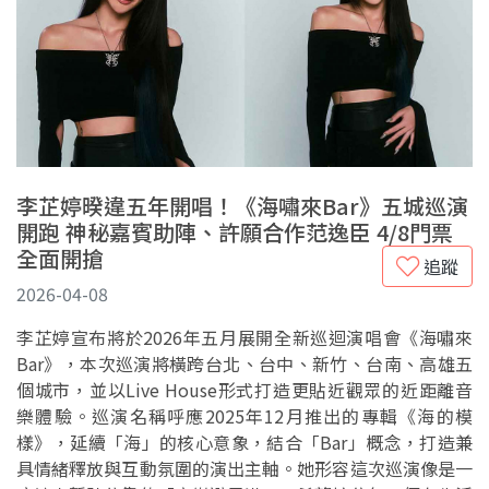
李芷婷暌違五年開唱！《海嘯來Bar》五城巡演
開跑 神秘嘉賓助陣、許願合作范逸臣 4/8門票
全面開搶
追蹤
2026-04-08
李芷婷宣布將於2026年五月展開全新巡迴演唱會《海嘯來
Bar》，本次巡演將橫跨台北、台中、新竹、台南、高雄五
個城市，並以Live House形式打造更貼近觀眾的近距離音
樂體驗。巡演名稱呼應2025年12月推出的專輯《海的模
樣》，延續「海」的核心意象，結合「Bar」概念，打造兼
具情緒釋放與互動氛圍的演出主軸。她形容這次巡演像是一