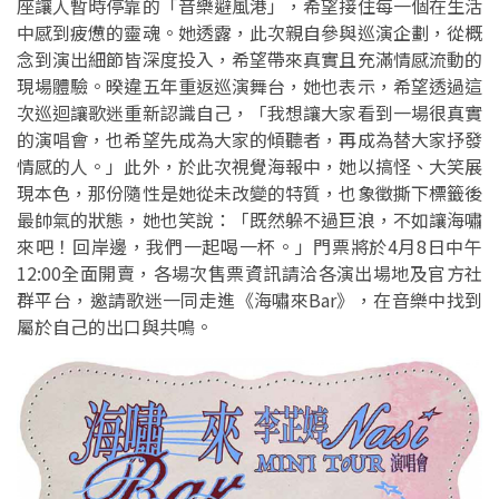
座讓人暫時停靠的「音樂避風港」，希望接住每一個在生活
中感到疲憊的靈魂。她透露，此次親自參與巡演企劃，從概
念到演出細節皆深度投入，希望帶來真實且充滿情感流動的
現場體驗。暌違五年重返巡演舞台，她也表示，希望透過這
次巡迴讓歌迷重新認識自己，「我想讓大家看到一場很真實
的演唱會，也希望先成為大家的傾聽者，再成為替大家抒發
情感的人。」
此外，於此次視覺海報中，她以搞怪、大笑展
現本色，那份隨性是她從未改變的特質，也象徵撕下標籤後
最帥氣的狀態，她也笑說：「既然躲不過巨浪，不如讓海嘯
來吧！回岸邊，我們一起喝一杯。」門票將於4月8日中午
12:00全面開賣，各場次售票資訊請洽各演出場地及官方社
群平台，邀請歌迷一同走進《海嘯來Bar》，在音樂中找到
屬於自己的出口與共鳴。