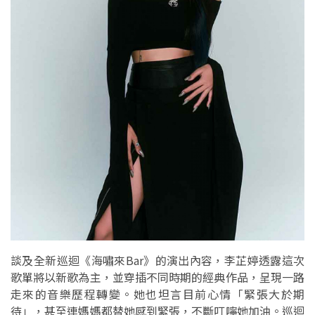
談及全新巡迴《海嘯來Bar》的演出內容，李芷婷透露這次
歌單將以新歌為主，並穿插不同時期的經典作品，呈現一路
走來的音樂歷程轉變。她也坦言目前心情「緊張大於期
待」，甚至連媽媽都替她感到緊張，不斷叮嚀她加油。巡迴