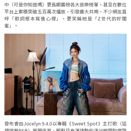
中〈可是你知道嗎〉更長期霸榜各大音樂榜單，甚至在數位
平台上累積突破五百萬次播放，引發廣大共鳴，不少網友直
呼「歌詞根本寫進心裡」，更笑稱她是「Z世代的好閨
蜜」。
發布會由Jocelyn 9.4.0以專輯《Sweet Spot》主打歌〈這
裡哼著R&B〉揭開序幕，輕鬆且充滿律動的演出瞬間點燃現