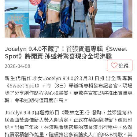
Jocelyn 9.4.0不藏了！首張實體專輯《Sweet
Spot》將開賣 孫盛希驚喜現身全場沸騰
追蹤
2026-04-08
新生代唱作才女Jocelyn 9.4.0於3月31日推出全新專輯
《Sweet Spot》，今（8日）舉辦新專輯發布記者會，現場
除了分享創作歷程與心境轉變，更驚喜宣布即將推出實體專
輯，令歌迷期待值再度升高。
Jocelyn 9.4.0自選秀節目《聲林之王3》發跡，並榮獲第35
屆金曲獎最佳新人獎入圍肯定，正式在華語樂壇留下耀眼印
記。出道三年來，在演唱會與密集的商業演出行程中，依然
持續累積創作能量，陸續推出多首膾炙人口的R&B情歌。其