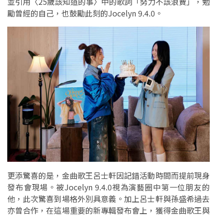
並引用〈25歲該知道的事〉中的歌詞「努力不該浪費」，勉
勵曾經的自己，也鼓勵此刻的Jocelyn 9.4.0。
更添驚喜的是，金曲歌王呂士軒因記錯活動時間而提前現身
發布會現場。被Jocelyn 9.4.0視為演藝圈中第一位朋友的
他，此次驚喜到場格外別具意義。加上呂士軒與孫盛希過去
亦曾合作，在這場重要的新專輯發布會上，獲得金曲歌王與