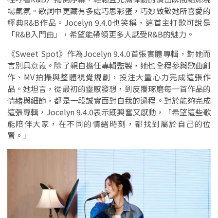
場氣氛。歌詞中更藏有多處巧思彩蛋，巧妙致敬她所喜愛的
經典R&B作品。Jocelyn 9.4.0也笑稱，這首主打歌可說是
「R&B入門曲」，希望能帶領更多人感受R&B的魅力。
《Sweet Spot》作為Jocelyn 9.4.0首張實體專輯，對她而
言別具意義。除了親自擔任專輯監製，她也全程參與歌曲創
作、MV拍攝與整體視覺規劃，投注大量心力完成這張作
品。她坦言，從最初的靈感發想，到反覆琢磨每一首作品的
情緒與細節，都是一段誠實面對自我的過程。對於能夠完成
這張專輯，Jocelyn 9.4.0表示既興奮又感動，「希望這些歌
能陪伴大家，在不同的情緒時刻，都找到屬於自己的位
置。」