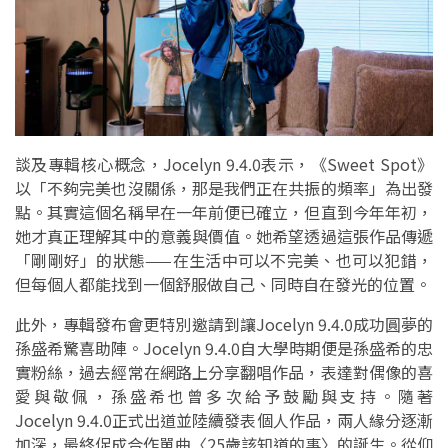
談及專輯核心概念，Jocelyn 9.4.0表示，《Sweet Spot》
以「不夠完美也沒關係，那是我們正在共振的頻率」為出發
點。其實這個名稱早在一年前便已確立，但直到今年年初，
她才真正理解其中的意義與價值。她希望透過這張作品傳遞
「剛剛好」的狀態——在生活中可以不完美、也可以犯錯，
但每個人都能找到一個舒服做自己、同時自在發光的位置。
此外，專輯發布會更特別邀請到讓Jocelyn 9.4.0成功圓夢的
孫盛希驚喜助陣。Jocelyn 9.4.0自大學時期便是孫盛希的忠
實粉絲，過去經常在網路上分享翻唱作品，表達對偶像的喜
愛與敬佩，孫盛希也曾多次給予鼓勵與支持。隨著
Jocelyn 9.4.0正式出道並陸續發表個人作品，兩人緣分逐漸
加深，最終促成合作單曲〈25歲該知道的事〉的誕生。從仰