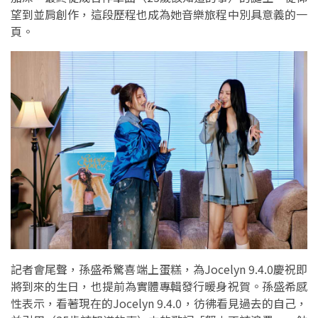
望到並肩創作，這段歷程也成為她音樂旅程中別具意義的一
頁。
記者會尾聲，孫盛希驚喜端上蛋糕，為Jocelyn 9.4.0慶祝即
將到來的生日，也提前為實體專輯發行暖身祝賀。孫盛希感
性表示，看著現在的Jocelyn 9.4.0，彷彿看見過去的自己，