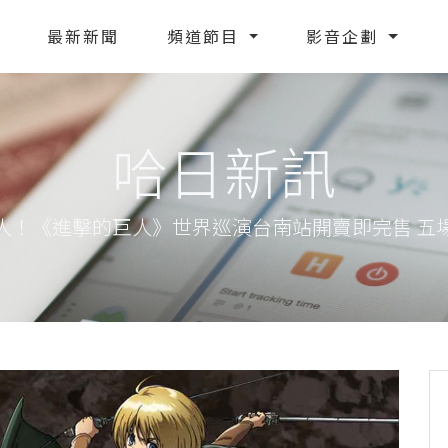
最新新聞
頻道節目
影音企劃
哈日新訊
人！《進擊的巨人》世界巡演台南站開賣即完售 五