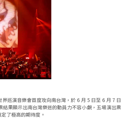
音樂會首度攻向南台灣，於 6 月 5 日至 6 月 7 日
票結果顯示出南台灣樂迷的動員力不容小覷，五場演出票
奠定了極高的期待度。