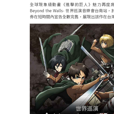
全球現象級動畫《進擊的巨人》魅力再度席
Beyond the Walls- 世界巡演音樂
券在短時間內宣告全數完售，展現出該作在台