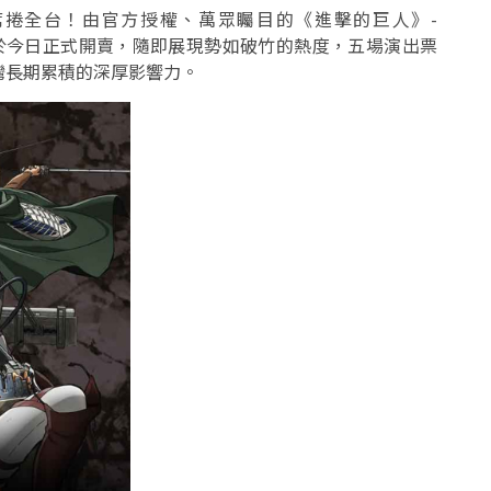
捲全台！由官方授權、萬眾矚目的《進擊的巨人》-
會台南站，於今日正式開賣，隨即展現勢如破竹的熱度，五場演出票
灣長期累積的深厚影響力。