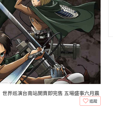
》世界巡演台南站開賣即完售 五場盛事六月震
追蹤