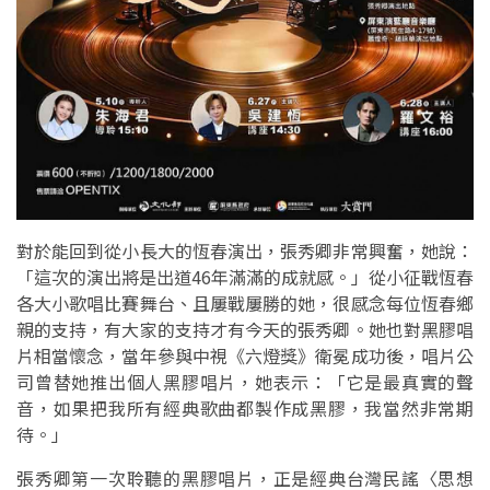
對於能回到從小長大的恆春演出，張秀卿非常興奮，她說：
「這次的演出將是出道46年滿滿的成就感。」從小征戰恆春
各大小歌唱比賽舞台、且屢戰屢勝的她，很感念每位恆春鄉
親的支持，有大家的支持才有今天的張秀卿。她也對黑膠唱
片相當懷念，當年參與中視《六燈獎》衛冕成功後，唱片公
司曾替她推出個人黑膠唱片，她表示：「它是最真實的聲
音，如果把我所有經典歌曲都製作成黑膠，我當然非常期
待。」
張秀卿第一次聆聽的黑膠唱片，正是經典台灣民謠〈思想