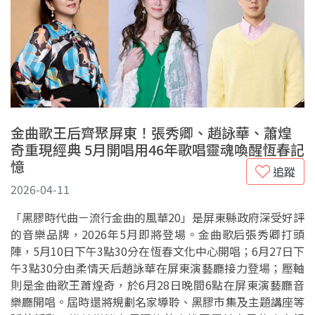
金曲歌王后齊聚屏東！張秀卿、趙詠華、蕭煌
奇重現經典 5月開唱用46年歌唱靈魂喚醒恆春記
憶
追蹤
2026-04-11
「黑膠時代曲－流行金曲的風華20」是屏東縣政府深受好評
的音樂品牌，2026年5月即將登場。金曲歌后張秀卿打頭
陣，5月10日下午3點30分在恆春文化中心開唱；6月27日下
午3點30分由柔情天后趙詠華在屏東演藝廳接力登場；壓軸
則是金曲歌王蕭煌奇，於6月28日晚間6點在屏東演藝廳音
樂廳開唱。屆時還將規劃名家導聆、黑膠市集及主題講座等