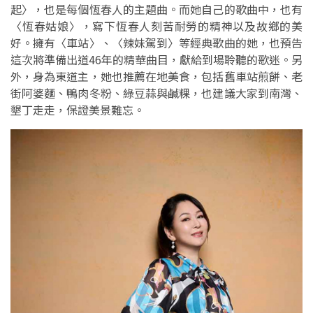
起〉，也是每個恆春人的主題曲。而她自己的歌曲中，也有
〈恆春姑娘〉，寫下恆春人刻苦耐勞的精神以及故鄉的美
好。擁有〈車站〉、〈辣妹駕到〉等經典歌曲的她，也預告
這次將準備出道46年的精華曲目，獻給到場聆聽的歌迷。另
外，身為東道主，她也推薦在地美食，包括舊車站煎餅、老
街阿婆麵、鴨肉冬粉、綠豆蒜與鹹粿，也建議大家到南灣、
墾丁走走，保證美景難忘。