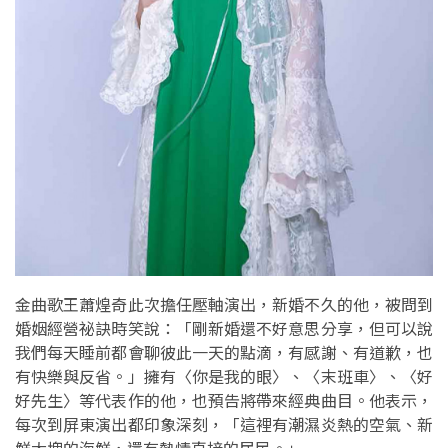
金曲歌王蕭煌奇此次擔任壓軸演出，新婚不久的他，被問到
婚姻經營祕訣時笑說：「剛新婚還不好意思分享，但可以說
我們每天睡前都會聊彼此一天的點滴，有感謝、有道歉，也
有快樂與反省。」擁有〈你是我的眼〉、〈末班車〉、〈好
好先生〉等代表作的他，也預告將帶來經典曲目。他表示，
每次到屏東演出都印象深刻，「這裡有潮濕炎熱的空氣、新