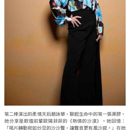
第二棒演出的柔情天后趙詠華，聊起生命中的第一張黑膠，
她分享是歌壇前輩歐陽菲菲的《熱情的沙漠》。她回憶：
「唱片轉動宛如炒豆的沙沙聲，讓聲音更有風沙感。」在她