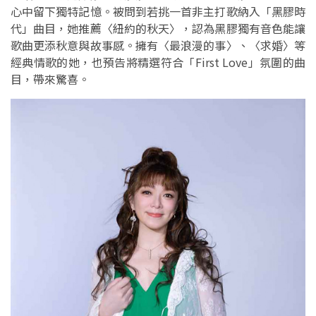
心中留下獨特記憶。被問到若挑一首非主打歌納入「黑膠時
代」曲目，她推薦〈紐約的秋天〉，認為黑膠獨有音色能讓
歌曲更添秋意與故事感。擁有〈最浪漫的事〉、〈求婚〉等
經典情歌的她，也預告將精選符合「First Love」氛圍的曲
目，帶來驚喜。