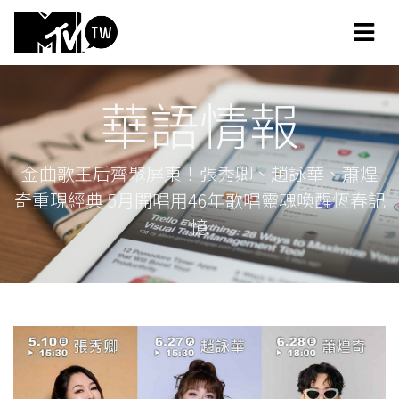
華語情報
金曲歌王后齊聚屏東！張秀卿、趙詠華、蕭煌
奇重現經典 5月開唱用46年歌唱靈魂喚醒恆春記
憶