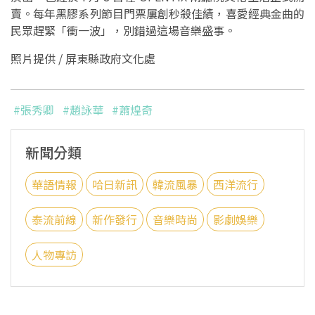
賣。每年黑膠系列節目門票屢創秒殺佳績，喜愛經典金曲的
民眾趕緊「衝一波」，別錯過這場音樂盛事。
照片提供 / 屏東縣政府文化處
#張秀卿
#趙詠華
#蕭煌奇
新聞分類
華語情報
哈日新訊
韓流風暴
西洋流行
泰流前線
新作發行
音樂時尚
影劇娛樂
人物專訪