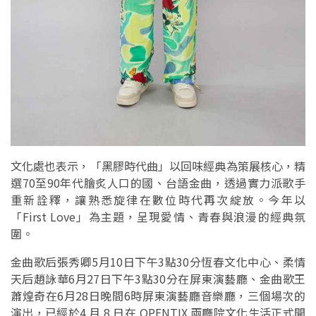
文化處也表示，「黑膠時代曲」以回味經典為策展核心，精
選70至90年代膾炙人口的國、台語金曲，透過實力派歌手
重新詮釋，讓熟悉旋律在數位時代再次綻放。今年以
「First Love」為主題，呈現愛情、青春與浪漫的經典氛
圍。
金曲歌后張秀卿5月10日下午3點30分恆春文化中心、柔情
天后趙詠華6月27日下午3點30分在屏東演藝廳、金曲歌王
蕭煌奇在6月28日晚間6時屏東演藝廳音樂廳，三個場次的
演出，已經於4 月 8 日在 OPENTIX 兩廳院文化生活正式開