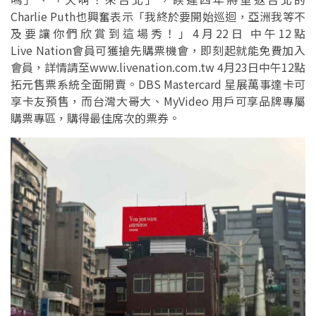
Charlie Puth也興奮表示「我終於要開始巡迴，亞洲我等不
及要讓你們欣賞到這場秀！」4月22日 中午12點
Live Nation會員可獲搶先購票機會，即刻起就能免費加入
會員，詳情請至www.livenation.com.tw 4月23日中午12點
拓元售票系統全面開賣。DBS Mastercard 星展萬事達卡可
享卡友預售，而台灣大哥大、MyVideo ⽤戶可享品牌專屬
購票專區，購得最佳席次的票券。