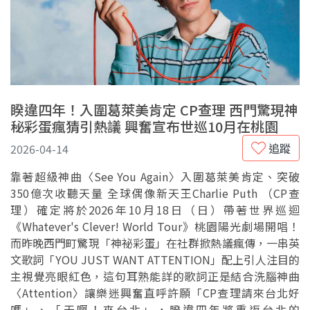
睽違四年！入圍葛萊美肯定 CP查理 西門驚現神
秘彩蛋瘋猜引熱議 興奮宣布世巡10月在桃園
追蹤
2026-04-14
靠著超級神曲〈See You Again〉入圍葛萊美肯定、突破
350億次收聽天量 全球偶像新天王Charlie Puth （CP查
理）確定將於2026年10月18日（日）帶著世界巡迴
《Whatever's Clever! World Tour》桃園陽光劇場開唱！
而昨晚西門町驚現「神祕彩蛋」在社群掀熱議瘋傳，一串英
文歌詞「YOU JUST WANT ATTENTION」配上引人注目的
主視覺亮眼紅色，這句耳熟能詳的歌詞正是結合洗腦神曲
〈Attention〉讓樂迷興奮直呼許願「CP查理請來台北好
嗎」、「天啊！來台北」，睽違四年將重返台北的