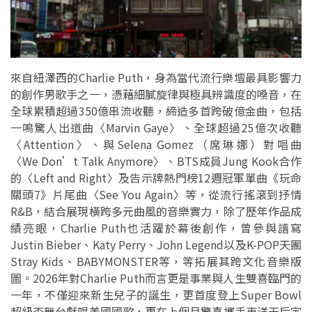
來自紐澤西的Charlie Puth，身為當代流行樂壇最具影響力
的創作男歌手之一，憑藉細膩旋律與極具辨識度的嗓音，在
全球累積超過350億串流收聽，締造多首跨破億金曲，包括
一鳴驚人出道曲〈Marvin Gaye〉、全球超過25億次收聽
〈Attention〉、與Selena Gomez（席琳娜）對唱曲
〈We Don’t Talk Anymore〉、BTS成員Jung Kook合作
的〈Left and Right〉及告示牌熱門榜12週冠軍單曲《玩命
關頭7》片尾曲〈See You Again〉等，從流行搖滾到抒情
R&B，結合展現橫跨多元曲風的音樂實力，除了歷年作品成
績亮眼，Charlie Puth也活躍於幕後創作，曾參與譜寫
Justin Bieber、Katy Perry、John Legend以及K-POP天團
Stray Kids、BABYMONSTER等，等拓展其跨文化音樂版
圖。2026年對Charlie Puth而言更是事業與人生雙喜臨門的
一年，不僅迎來新生兒子的誕生，更首度登上Super Bowl
超級盃舞台獻唱美國國歌，更在上個月驚喜攜手東洋天后宇