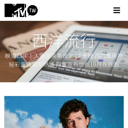
西洋流行
睽違四年！入圍葛萊美肯定 CP查理 西門驚現神
秘彩蛋瘋猜引熱議 興奮宣布世巡10月在桃園