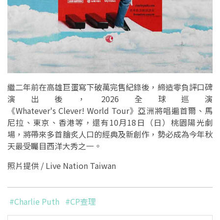
繼二年前在高雄巨蛋寫下破萬完售紀錄後，締造零負評口碑
演出後，2026全球巡演
《Whatever's Clever! World Tour》亞洲將唱遍首爾、馬
尼拉、東京、香港等，還有10月18日（日）桃園陽光劇
場，將帶來多首膾炙人口的經典及新創作，勢必成為今年秋
天最受矚目西洋大秀之一。
照片提供 / Live Nation Taiwan
#Charlie Puth
#CP查理