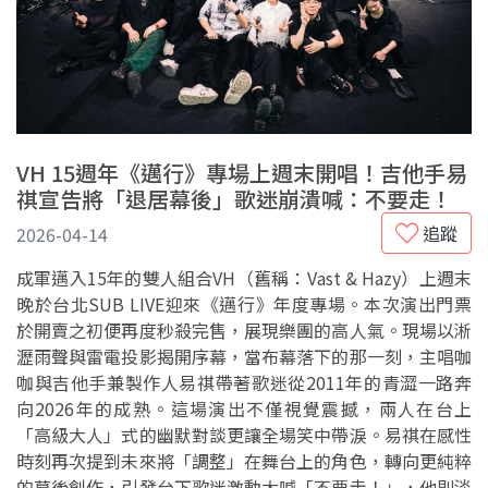
VH 15週年《邁行》專場上週末開唱！吉他手易
祺宣告將「退居幕後」歌迷崩潰喊：不要走！
追蹤
2026-04-14
成軍邁入15年的雙人組合VH（舊稱：Vast & Hazy）上週末
晚於台北SUB LIVE迎來《邁行》年度專場。本次演出門票
於開賣之初便再度秒殺完售，展現樂團的高人氣。現場以淅
瀝雨聲與雷電投影揭開序幕，當布幕落下的那一刻，主唱咖
咖與吉他手兼製作人易祺帶著歌迷從2011年的青澀一路奔
向2026年的成熟。這場演出不僅視覺震撼，兩人在台上
「高級大人」式的幽默對談更讓全場笑中帶淚。易祺在感性
時刻再次提到未來將「調整」在舞台上的角色，轉向更純粹
的幕後創作，引發台下歌迷激動大喊「不要走！」，他則淡