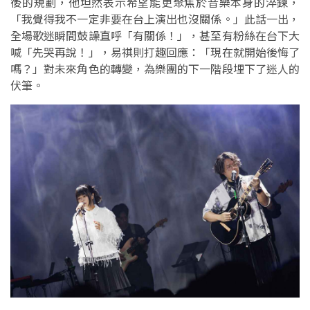
後的規劃，他坦然表示希望能更聚焦於音樂本身的淬鍊，
「我覺得我不一定非要在台上演出也沒關係。」此話一出，
全場歌迷瞬間鼓譟直呼「有關係！」，甚至有粉絲在台下大
喊「先哭再說！」，易祺則打趣回應：「現在就開始後悔了
嗎？」對未來角色的轉變，為樂團的下一階段埋下了迷人的
伏筆。