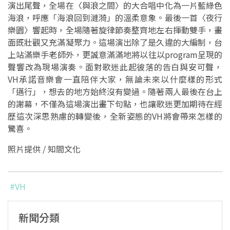
演出尾聲，全場在〈與浪之間〉的大合唱中化為一片藍綠色
海浪，呼應「海浪回到漣漪」的溫柔意象。最後一首〈夜行
樂園〉響起時，全場隨著旋律節奏整齊地左右揮動雙手，畫
面既壯觀又充滿凝聚力。這場演出除了是久違的大編制，台
上站滿樂手老師外，更誠意滿滿地將以往以program呈現的
聲響改為現場演奏。面對歌迷此起彼落的告白與安可聲，
VH承諾音樂會一直陪伴大家，無論未來以什麼樣的形式
「邁行」，想去的地方始終沒有變過。隨著兩人最後在台上
的謝幕，不僅為這場演出畫下句點，也讓歌迷更加期待在經
歷這次深思熟慮的轉變後，全新姿態的VH將會帶來怎樣的
驚喜。
照片提供 / 知間文化
#VH
新聞分類