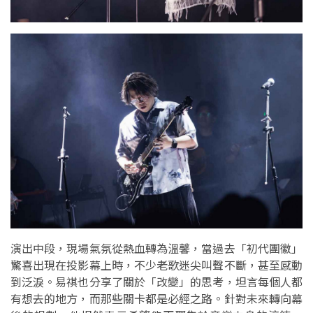
演出中段，現場氣氛從熱血轉為溫馨，當過去「初代團徽」
驚喜出現在投影幕上時，不少老歌迷尖叫聲不斷，甚至感動
到泛淚。易祺也分享了關於「改變」的思考，坦言每個人都
有想去的地方，而那些關卡都是必經之路。針對未來轉向幕