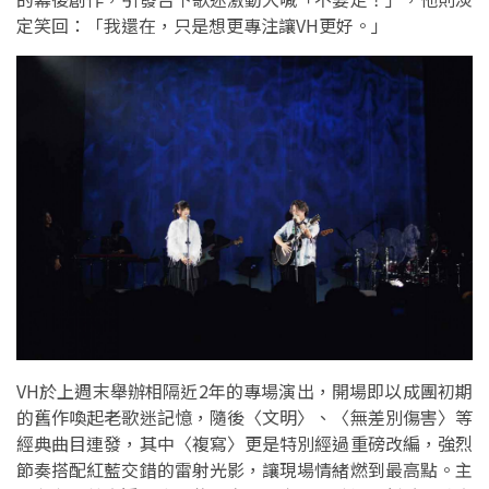
定笑回：「我還在，只是想更專注讓VH更好。」
VH於上週末舉辦相隔近2年的專場演出，開場即以成團初期
的舊作喚起老歌迷記憶，隨後〈文明〉、〈無差別傷害〉等
經典曲目連發，其中〈複寫〉更是特別經過重磅改編，強烈
節奏搭配紅藍交錯的雷射光影，讓現場情緒燃到最高點。主