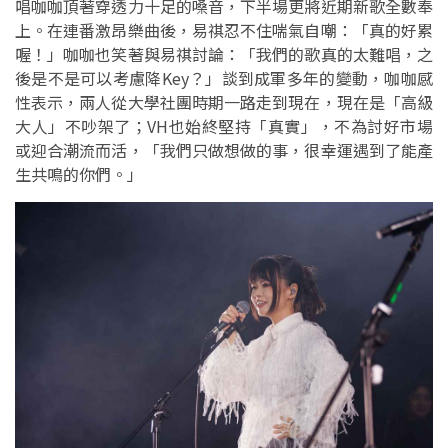
唱咖咖頂著穿透力十足的嗓音，下半場更將近期新歌全數奉
上。在連番激昂樂曲後，易祺忍不住喘氣自嘲：「真的好累
喔！」咖咖也笑著與易祺討論：「我們的歌真的太難唱，之
後是不是可以考慮降Key？」談到成軍多年的變動，咖咖感
性表示，兩人從大學社團時期一路走到現在，現在是「高級
大人」不吵架了；VH也始終堅持「真實」，不為討好市場
或迎合潮流而活，「我們只做想做的事，很幸運遇到了能產
生共鳴的你們。」