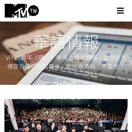
華語情報
VH 15週年《邁行》專場上週末開唱！吉他手易
祺宣告將「退居幕後」歌迷崩潰喊：不要走！