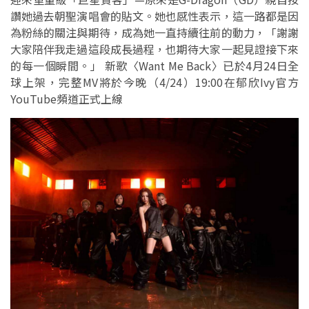
讚她過去朝聖演唱會的貼文。她也感性表示，這一路都是因
為粉絲的關注與期待，成為她一直持續往前的動力，「謝謝
大家陪伴我走過這段成長過程，也期待大家一起見證接下來
的每一個瞬間。」 新歌〈Want Me Back〉已於4月24日全
球上架，完整MV將於今晚（4/24）19:00在郁欣Ivy官方
YouTube頻道正式上線