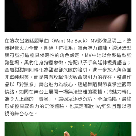
在這次出道話題單曲〈Want Me Back〉MV影像呈現上，整
體視覺火力全開，圍繞「狩獵系」舞台魅力鋪陳，透過造型
與符號打造極具侵略性的角色設定。MV中她以金髮造型強
勢登場，黑豹化身狩獵象徵，搭配爪子手套延伸視覺語言；
金屬甜甜圈則轉化為甜蜜卻危險的陷阱，進一步放大角色並
非單純甜美，而是帶有攻擊性與致命吸引力的存在。整體作
品以「狩獵系」舞台魅力為核心，透過舞蹈與節奏掌控觀眾
情緒，如同在舞台上展開一場無法逃離的獵捕，將魅力轉化
為令人上癮的「毒藥」，讓觀眾逐步沉淪、全面淪陷，最終
形成極具感染力的沉浸體驗，也奠定郁欣 Ivy強烈且難以忽
視的舞台存在。