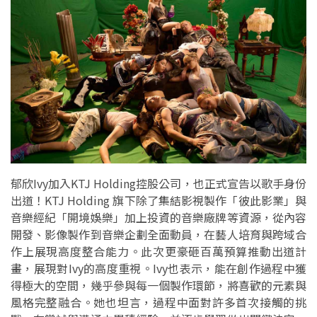
郁欣Ivy加入KTJ Holding控股公司，也正式宣告以歌手身份
出道！KTJ Holding 旗下除了集結影視製作「彼此影業」與
音樂經紀「開境娛樂」加上投資的音樂廠牌等資源，從內容
開發、影像製作到音樂企劃全面動員，在藝人培育與跨域合
作上展現高度整合能力。此次更豪砸百萬預算推動出道計
畫，展現對Ivy的高度重視。Ivy也表示，能在創作過程中獲
得極大的空間，幾乎參與每一個製作環節，將喜歡的元素與
風格完整融合。她也坦言，過程中面對許多首次接觸的挑