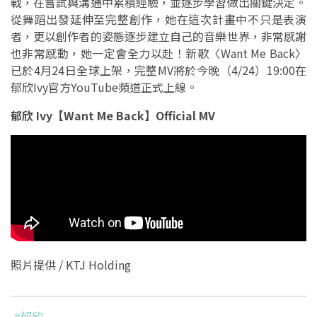
戰，在嘗試與溝通中累積經驗，並逐步學習做出關鍵決定。
從舞蹈出發延伸至完整創作，她在這次計畫中不只是表演
者，更以創作者的姿態逐步建立自己的音樂世界，非常感謝
也非常感動，她一定會全力以赴！新歌〈Want Me Back〉
已於4月24日全球上架，完整MV將於今晚（4/24）19:00在
郁欣Ivy官方YouTube頻道正式上線。
郁欣 Ivy【Want Me Back】Official MV
照片提供 / KTJ Holding
#郁欣