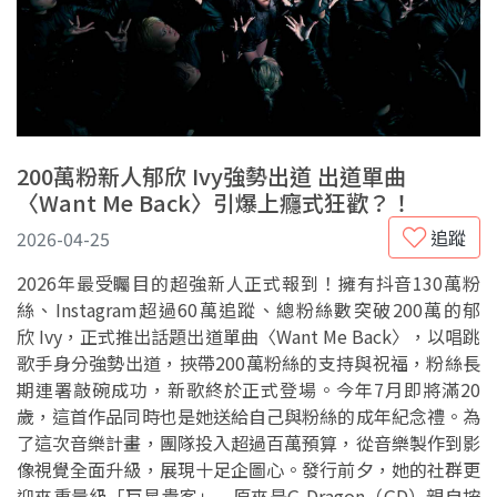
200萬粉新人郁欣 Ivy強勢出道 出道單曲
〈Want Me Back〉引爆上癮式狂歡？！
追蹤
2026-04-25
2026年最受矚目的超強新人正式報到！擁有抖音130萬粉
絲、Instagram超過60萬追蹤、總粉絲數突破200萬的郁
欣 Ivy，正式推出話題出道單曲〈Want Me Back〉，以唱跳
歌手身分強勢出道，挾帶200萬粉絲的支持與祝福，粉絲長
期連署敲碗成功，新歌終於正式登場。今年7月即將滿20
歲，這首作品同時也是她送給自己與粉絲的成年紀念禮。為
了這次音樂計畫，團隊投入超過百萬預算，從音樂製作到影
像視覺全面升級，展現十足企圖心。發行前夕，她的社群更
迎來重量級「巨星貴客」—原來是G-Dragon（GD）親自按