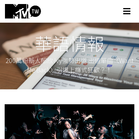
華語情報
200萬粉新人郁欣 Ivy強勢出道 出道單曲〈Want
Me Back〉引爆上癮式狂歡？！