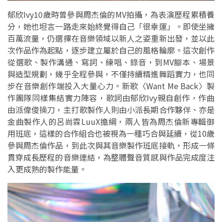
郁欣Ivy10歲時曾參與周杰倫的MV拍攝，為表演歷程累積養
分，她也坦言一路走來始終覺得自己「很幸運」。即使坐擁
百萬流量，仍選擇在音樂領域以新人之姿重新出發，並以此
次作品作為起點，逐步建立屬於自己的風格輪廓。這次創作
從選歌、製作溝通、寫詞、練唱、錄音，到MV腳本、場景
與造型規劃，幾乎全程參與，不僅持續精進舞蹈實力，也同
步在音樂創作端投入大量心力。新歌〈Want Me Back〉製
作團隊同樣集結實力陣容，歌詞由郁欣Ivy親自創作，作曲
由派偉俊操刀，主打歌製作人則由小派長期合作夥伴、亦是
金曲製作人的呂尚霖LuuX擔綱，兩人皆為周杰倫新專輯御
用班底，這樣的合作組合也被視為一種巧合與延續，從10歲
參與周杰倫作品，到此次與其音樂製作班底接軌，形成一條
貫穿成長歷程的音樂連結，為整體聲音質感與作品完成度注
入更成熟的製作能量。