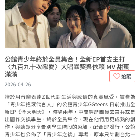
公館青少年終於全員集合！全新EP首支主打
〈九百九十次戀愛〉大唱默契與依賴 MV 甜蜜
滿滿
追蹤
2026-04-26
擅於用音樂表達Z世代對生活與感情的真實感受，被譽為
「青少年搖滾代言人」的公館青少年GGteens 日前推出全
新EP《今天明天》，時隔兩年，中間經歷團員去當兵或是
出國作交換學生，終於全員集合，現在他們用更成熟的創
作，與聽眾分享告別學生階段的感觸。配合EP發行，公館
青少年也公佈了「青少年之後」專場，原本只計劃台北一