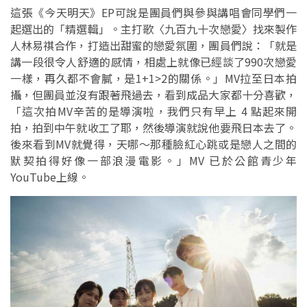
這張《今天明天》EP可說是團員們與參與講唱會同學們一
起選出的「精選輯」。主打歌〈九百九十次戀愛〉找來製作
人林易祺合作，打造出甜蜜的戀愛氛圍，團員們說：「就是
講一段很令人舒適的感情，相處上就像已經談了990次戀愛
一樣，再久都不會膩，是1+1>2的關係。」MV拉至日本拍
攝，但團員並沒有跟著飛過去，看到成品大家都十分喜歡，
「這次拍MV辛苦的是導演啦，我們只有早上 4 點起來開
拍，拍到中午就收工了耶，然後導演就說他要飛日本去了。
後來看到MV就覺得，天哪～那種臉紅心跳或是戀人之間的
默契拍得好像一部浪漫電影。」MV 已於公館青少年
YouTube上線。