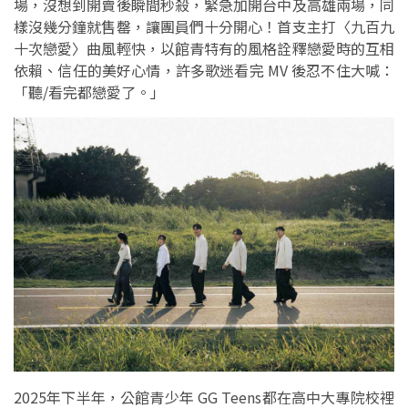
場，沒想到開賣後瞬間秒殺，緊急加開台中及高雄兩場，同
樣沒幾分鐘就售罄，讓團員們十分開心！首支主打〈九百九
十次戀愛〉曲風輕快，以館青特有的風格詮釋戀愛時的互相
依賴、信任的美好心情，許多歌迷看完 MV 後忍不住大喊：
「聽/看完都戀愛了。」
2025年下半年，公館青少年 GG Teens都在高中大專院校裡