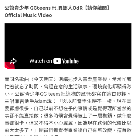
公館青少年 GGteens ft.異鄉人OdR【請你離開】
Official Music Video
而同名歌曲〈今天明天〉則講述步入音樂產業後，常常忙著
忙著就忘了時間，曾經在意的生活瑣事、環境變化都顯得渺
小，公館青少年GG teens把這樣的感慨都寫在這首歌裡。
主唱兼吉他手Adam說：「與以前當學生時不一樣，現在需
要顧慮很多，自己以前不想在乎的事情或是覺得理所當然的
事卻不能直接做；很多時候會覺得被上了一層枷鎖，做什麼
事都很卡，但又不得不小心翼翼，因為現在跌倒的代價比以
前大太多了。」團員們都覺得畢業後自己有所改變，這首歌