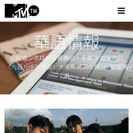
華語情報
公館青少年終於全員集合！全新EP首支主打
〈九百九十次戀愛〉大唱默契與依賴 MV 甜蜜滿
滿