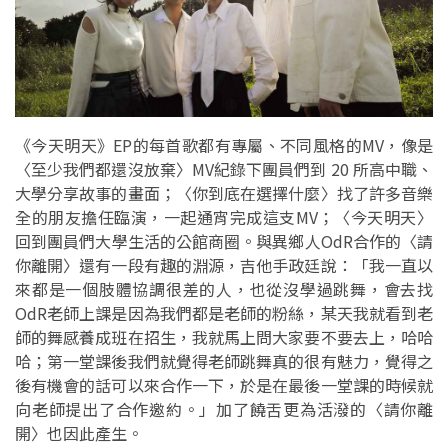
《今天明天》EP的每首歌都有專屬、不同風格的MV，像是
〈至少我們都還沒放棄〉MV紀錄下團員們到 20 所高中職、
大學分享故事的畫面；〈你到底在選擇什麼〉找了許多音樂
全的朋友擔任臨演，一起通宵完成這支MV；〈今天明天〉
回到團員們大學生活的公館商圈。與異鄉人OdR合作的〈請
你離開〉還有一段有趣的淵源，吉他手政廷說：「我一直以
來都是一個肢體協調很差的人，也從沒學過跳舞，會去找
OdR老師上課是因為我們都是老師的粉絲，某天我就看到老
師的舞感養成班在招生，我就馬上問大家要不要去上，哈哈
哈；第一堂課後我們就覺得老師跳舞真的很有魅力，覺得之
後有機會的話可以來合作一下，於是在最後一堂課的時候就
向老師提出了合作邀約。」加了饒舌更為活潑的〈請你離
開〉也因此產生。