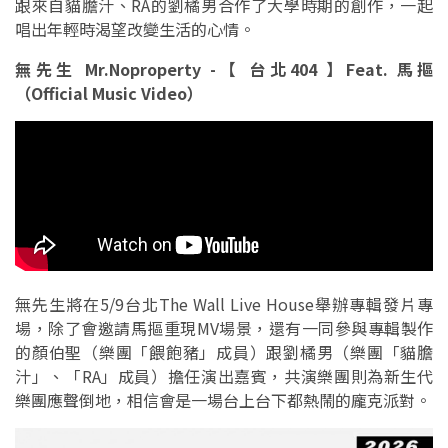
跟來自貓膽汁、RA的劉橘男合作了大學時期的創作，一起
唱出年輕時渴望改變生活的心情。
無先生 Mr.Noproperty -【 台北404 】Feat. 馬摳
（Official Music Video）
無先生將在5/9台北The Wall Live House舉辦專輯發片專
場，除了會邀請馬摳重現MV場景，還有一同參與專輯製作
的顏伯聖（樂團「餵飽豬」成員）跟劉橘男（樂團「貓膽
汁」、「RA」成員）擔任演出嘉賓，共演樂團則為新生代
樂團應聲倒地，相信會是一場台上台下都熱鬧的龐克派對。