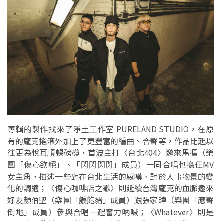
專輯的製作找來了淨土工作室 PURELAND STUDIO，在原
有的龐克搖滾外加上了更豐富的編曲、合聲等，作品比起以
往更為悅耳順暢磅礴，首波主打〈台北404〉邀來馬摳（樂
團「傷心欲絕」、「閃閃閃閃」成員）一同合唱也擔任MV
女主角，描述一些對在台北生活的感嘆、對於人事物景的變
化的調適；〈傷心咖啡店之歌〉則延續台灣龐克的血脈邀來
好友顏伯聖（樂團「餵飽豬」成員）跟張家瑋（樂團「應聲
倒地」成員）參與合唱一起奮力吶喊；〈Whatever〉則是