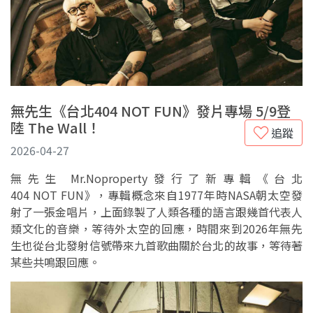
無先生《台北404 NOT FUN》發片專場 5/9登
陸 The Wall！
追蹤
2026-04-27
無先生 Mr.Noproperty發行了新專輯《台北
404 NOT FUN》，專輯概念來自1977年時NASA朝太空發
射了一張金唱片，上面錄製了人類各種的語言跟幾首代表人
類文化的音樂，等待外太空的回應，時間來到2026年無先
生也從台北發射信號帶來九首歌曲關於台北的故事，等待著
某些共鳴跟回應。