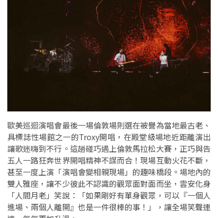
歐美巡迴演唱會最後一場倫敦場則選在被譽為當地最古老、
具標誌性場館之一的Troxy開唱，在殿堂級場地近距離演出
讓歌迷嗨到不行。這趟碰巧遇上倫敦馬拉松大賽，正巧與告
五人一路狂奔世界開唱精神不謀而合！現場互動火花不斷，
甚至一度上演「演唱會變相親現場」的趣味橋段。場地內的
雙人雅座，讓不少彼此不認識的觀眾面對面而坐，雲安化身
「人間月老」笑說：「如果剛好有單身觀眾，可以『一個人
進場、兩個人離開』也是一件很棒的事！」，讓全場笑聲連