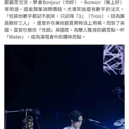
跟觀眾交流，學會Bonjour（你好）、Bonsoir（晚上好）
等用語，還能簡單詢問價錢。犬青笑說還有數字的法文，
「但其他數字都記不起來，只記得『3』（Trois），因為團
員剛好三人」，還意外在美術館買票時派上用場。而到了英
國，雲安也模仿「性感」英國腔，為雙人雅座的觀眾點一杯
「Water」，成為演唱會中的趣味亮點。