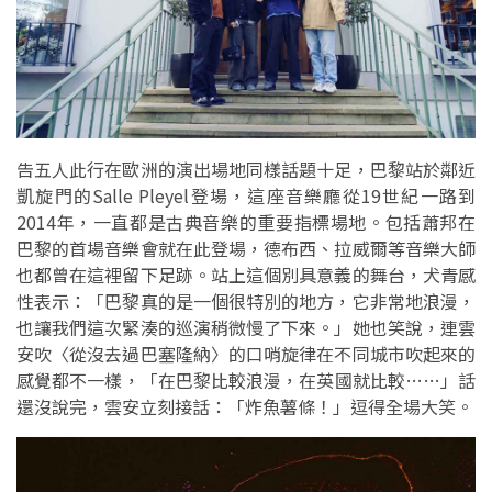
告五人此行在歐洲的演出場地同樣話題十足，巴黎站於鄰近
凱旋門的Salle Pleyel登場，這座音樂廳從19世紀一路到
2014年，一直都是古典音樂的重要指標場地。包括蕭邦在
巴黎的首場音樂會就在此登場，德布西、拉威爾等音樂大師
也都曾在這裡留下足跡。站上這個別具意義的舞台，犬青感
性表示：「巴黎真的是一個很特別的地方，它非常地浪漫，
也讓我們這次緊湊的巡演稍微慢了下來。」她也笑說，連雲
安吹〈從沒去過巴塞隆納〉的口哨旋律在不同城市吹起來的
感覺都不一樣，「在巴黎比較浪漫，在英國就比較……」話
還沒說完，雲安立刻接話：「炸魚薯條！」逗得全場大笑。