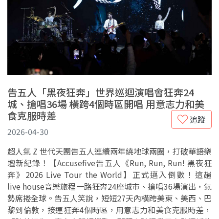
告五人「黑夜狂奔」世界巡迴演唱會狂奔24
城、搶唱36場 橫跨4個時區開唱 用意志力和美
食克服時差
追蹤
2026-04-30
超人氣 Z 世代天團告五人連續兩年繞地球兩圈，打破華語樂
壇新紀錄！【Accusefive告五人《Run, Run, Run! 黑夜狂
奔》2026 Live Tour the World】正式邁入倒數！這趟
live house音樂旅程一路狂奔24座城市、搶唱36場演出，氣
勢席捲全球。告五人笑說，短短27天內橫跨美東、美西、巴
黎到倫敦，接連狂奔4個時區，用意志力和美食克服時差，