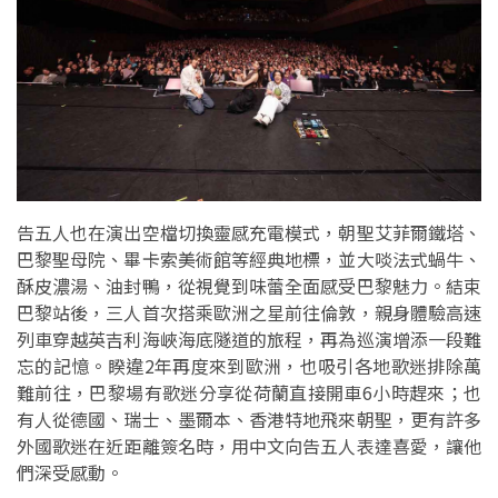
告五人也在演出空檔切換靈感充電模式，朝聖艾菲爾鐵塔、
巴黎聖母院、畢卡索美術館等經典地標，並大啖法式蝸牛、
酥皮濃湯、油封鴨，從視覺到味蕾全面感受巴黎魅力。結束
巴黎站後，三人首次搭乘歐洲之星前往倫敦，親身體驗高速
列車穿越英吉利海峽海底隧道的旅程，再為巡演增添一段難
忘的記憶。睽違2年再度來到歐洲，也吸引各地歌迷排除萬
難前往，巴黎場有歌迷分享從荷蘭直接開車6小時趕來；也
有人從德國、瑞士、墨爾本、香港特地飛來朝聖，更有許多
外國歌迷在近距離簽名時，用中文向告五人表達喜愛，讓他
們深受感動。