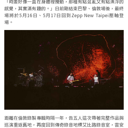
「時差好像一直在身體裡攪動，那種有點混亂又有點漂浮的
感覺，其實滿有趣的。」日前剛結束巴黎、倫敦場後，最終
場將於5月16日、5月17日回到Zepp New Taipei壓軸登
場。
距離在倫敦錄製專輯時隔一年，告五人這次帶著完整作品與
巡演重返舊地，再度回到傳奇錄音地標艾比路錄音室，雲安