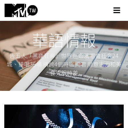
華語情報
告五人「黑夜狂奔」世界巡迴演唱會狂奔24
城、搶唱36場 橫跨4個時區開唱 用意志力和美
食克服時差