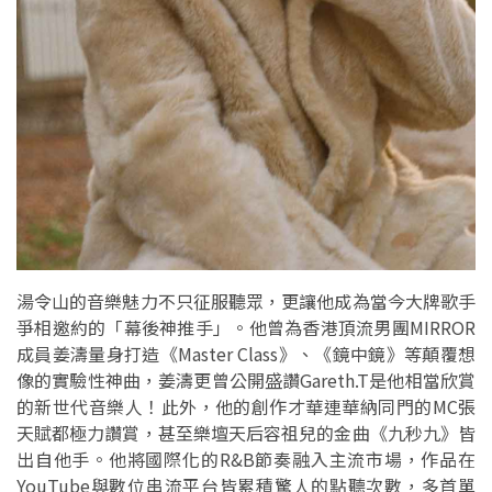
湯令山的音樂魅力不只征服聽眾，更讓他成為當今大牌歌手
爭相邀約的「幕後神推手」。他曾為香港頂流男團MIRROR
成員姜濤量身打造《Master Class》、《鏡中鏡》等顛覆想
像的實驗性神曲，姜濤更曾公開盛讚Gareth.T是他相當欣賞
的新世代音樂人！此外，他的創作才華連華納同門的MC張
天賦都極力讚賞，甚至樂壇天后容祖兒的金曲《九秒九》皆
出自他手。他將國際化的R&B節奏融入主流市場，作品在
YouTube與數位串流平台皆累積驚人的點聽次數，多首單