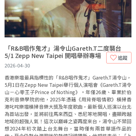
「R&B唱作鬼才」湯令山Gareth.T二度襲台
5/1 Zepp New Taipei 開唱舉辦專場
追蹤
2026-04-30
香港樂壇最具指標性的「R&B唱作鬼才」Gareth.T湯令山，
5月1日在Zepp New Taipei舉行個人演唱會《Gareth.T湯令
山－心零王子Prince of Nothing》。年僅26歲、畢業於伯
克利音樂學院的他，2025年憑藉《用背脊唱情歌》橫掃香
港叱咤樂壇橫掃音樂大獎及年度歌曲，最新個人巡演以台北
為首站出發，並將前往馬來西亞、悉尼等地開唱，盡顯跨越
地域的超強人氣！這次以巔峰之姿再度來台，湯令山不禁回
想2024年初次踏上台北舞台，當時僅有兩首華語作品的
他，至今仍對台灣歌迷的熱情記憶猶新，他感性表示：「上