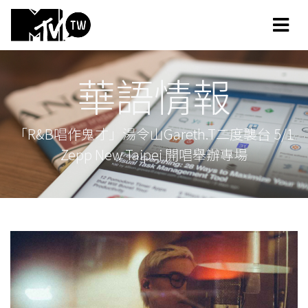
華語情報
「R&B唱作鬼才」湯令山Gareth.T二度襲台 5/1
Zepp New Taipei 開唱舉辦專場