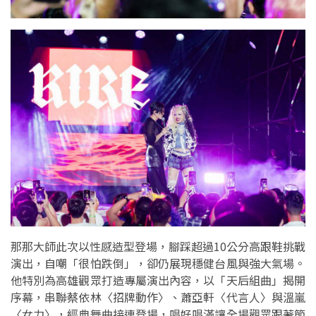
那那大師此次以性感造型登場，腳踩超過10公分高跟鞋挑戰
演出，自嘲「很怕跌倒」，卻仍展現穩健台風與強大氣場。
他特別為高雄觀眾打造專屬演出內容，以「天后組曲」揭開
序幕，串聯蔡依林〈招牌動作〉、蕭亞軒〈代言人〉與溫嵐
〈女力〉，經典舞曲接連登場，唱好唱滿讓全場觀眾跟著節