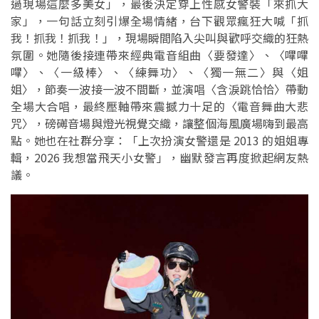
過現場這麼多美女」，最後決定穿上性感女警裝「來抓大
家」，一句話立刻引爆全場情緒，台下觀眾瘋狂大喊「抓
我！抓我！抓我！」，現場瞬間陷入尖叫與歡呼交織的狂熱
氛圍。她隨後接連帶來經典電音組曲〈要發達〉、〈嗶嗶
嗶〉、〈一級棒〉、〈練舞功〉、〈獨一無二〉與〈姐
姐〉，節奏一波接一波不間斷，並演唱〈含淚跳恰恰〉帶動
全場大合唱，最終壓軸帶來震撼力十足的〈電音舞曲大悲
咒〉，磅礡音場與燈光視覺交織，讓整個海風廣場嗨到最高
點。她也在社群分享：「上次扮演女警還是 2013 的姐姐專
輯，2026 我想當飛天小女警」，幽默發言再度掀起網友熱
議。