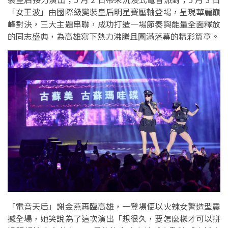
「女王波」由國際級變裝皇后明星賽壓軸登場，呈現華麗巔
峰對決，三大主題串聯，成功打造一場節奏與能量全面釋放
的同志盛典，為高雄寫下熱力沸騰且圓滿落幕的精彩篇章。
「電音天后」謝金燕再臨高雄，一登場便以火辣女警造型震
撼全場，她笑說為了這次演出「想很久，要怎麼樣才可以拼