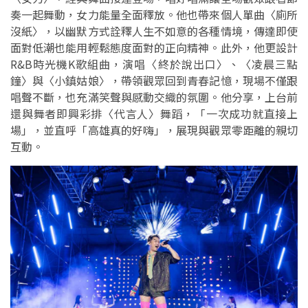
奏一起舞動，女力能量全面釋放。他也帶來個人單曲〈廁所
沒紙〉，以幽默方式詮釋人生不如意的各種情境，傳達即使
面對低潮也能用輕鬆態度面對的正向精神。此外，他更設計
R&B時光機K歌組曲，演唱〈終於說出口〉、〈凌晨三點
鐘〉與〈小鎮姑娘〉，帶領觀眾回到青春記憶，現場不僅跟
唱聲不斷，也充滿笑聲與感動交織的氛圍。他分享，上台前
還與舞者即興彩排〈代言人〉舞蹈，「一次成功就直接上
場」，並直呼「高雄真的好嗨」，展現與觀眾零距離的親切
互動。