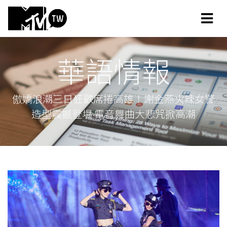
華語情報
傲嬌浪潮三日狂歡席捲高雄！謝金燕火辣女警
造型震撼登場 電音舞曲大悲咒掀高潮