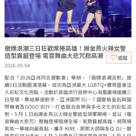
傲嬌浪潮三日狂歡席捲高雄！謝金燕火辣女警
造型震撼登場 電音舞曲大悲咒掀高潮
追蹤
2026-05-04
配合「2026亞洲同志運動會」舉辦，「傲嬌浪潮派對」連
續3日活動圓滿落幕，成功為亞洲最大 LGBTQ+體育盛會注
入彩虹文化亮點。活動於高雄流行音樂中心海風廣場連續三
日登場，集結華語歌手、亞洲國際 DJ、7 國變裝皇后與國
際舞者及GOGO BOY，打造融合音樂與多元文化的彩虹派
對。5 月 1 日由謝金燕以火辣女警造型領軍開場，並以〈電
音舞曲大悲咒〉壓軸登場唱爆全場、氣勢震撼高雄，將現場
氣氛一舉推向最高點，攜手 KIRE、那那大師與多位 DJ、變
裝皇后接力演出；5 月 2 日帶來沉浸式電音派對；5 月 3 日