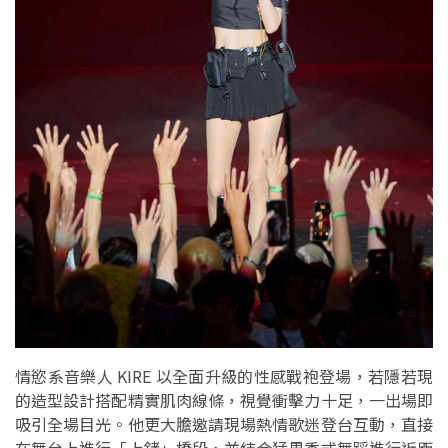
情慾系音樂人 KIRE 以全面升級的性感戰袍登場，若隱若現
的造型設計搭配精實肌肉線條，視覺衝擊力十足，一出場即
吸引全場目光。他更大膽邀請現場熱情歌迷登台互動，直接
在舞台上進行「上銬」橋段，並結合猛男秀式舞蹈進行近距