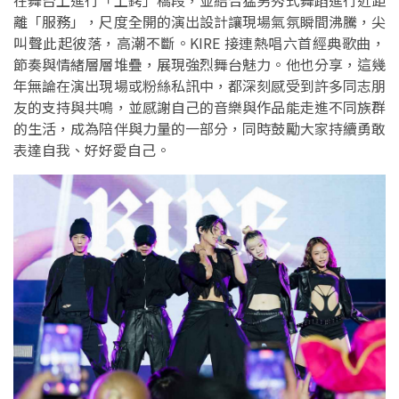
離「服務」，尺度全開的演出設計讓現場氣氛瞬間沸騰，尖
叫聲此起彼落，高潮不斷。KIRE 接連熱唱六首經典歌曲，
節奏與情緒層層堆疊，展現強烈舞台魅力。他也分享，這幾
年無論在演出現場或粉絲私訊中，都深刻感受到許多同志朋
友的支持與共鳴，並感謝自己的音樂與作品能走進不同族群
的生活，成為陪伴與力量的一部分，同時鼓勵大家持續勇敢
表達自我、好好愛自己。