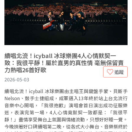
續唱北流！icyball 冰球樂團4人心情默契一
致：我很平靜！屬於直男的真性情 毫無保留賣
力熱唱26首好歌
追蹤
2026-05-03
續唱北流！icyball 冰球樂團由主唱王與鍵盤手蒙、貝斯手
Nelson、鼓手士捷組成，成軍邁入13年終於站上台北流行
音樂中心開唱，「我很抱歉」演唱會首日演出成功征服樂
迷，表演完第一場，4人心情竟默契一致都是：「我很平
靜！」盡情享受舞台上氛圍與情緒流動，只想好好睡一覺。
今晚挾著好口碑續唱第二晚，從各式大小舞台、音樂祭終於