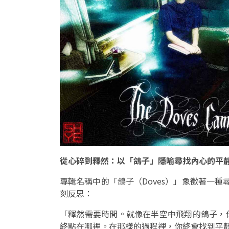
從心碎到釋然：以「鴿子」隱喻尋找內心的平
專輯名稱中的「鴿子（Doves）」象徵著一種
刻反思：
「釋然需要時間。就像在半空中飛翔的鴿子，
終點在哪裡。在那樣的過程裡，你終會找到平