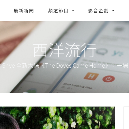
最新新聞
頻道節目
影音企劃
西洋流行
hye 全新大碟《The Doves Came Home》