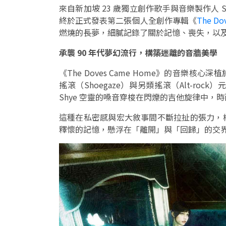
來自新加坡 23 歲獨立創作歌手與音樂製作人
終於正式發表第二張個人全創作專輯《
The Do
燃燒的長夢，細膩記錄了關於記憶、喪失，以
承襲 90 年代夢幻流行，構築迷離的音牆美學
《The Doves Came Home》的音樂核心
搖滾（Shoegaze）與另類搖滾（Alt-r
Shye 空靈的嗓音穿梭在閃爍的吉他旋律中
這種在私密感與宏大敘事間不斷拉扯的張力，
釋懷的記憶，懸浮在「離開」與「回歸」的交