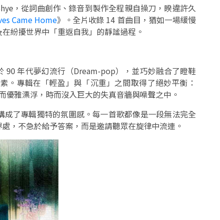
 Shye，從詞曲創作、錄音到製作全程親自操刀，睽違許久
ves Came Home
》。全片收錄 14 首曲目，猶如一場緩慢
及在紛擾世界中「重返自我」的靜謐過程。
深植於 90 年代夢幻流行（Dream-pop），並巧妙融合了瞪鞋
ock）元素。專輯在「輕盈」與「沉重」之間取得了絕妙平衡：
，時而優雅漂浮，時而沒入巨大的失真音牆與噪聲之中。
構成了專輯獨特的氛圍感。每一首歌都像是一段無法完全
界處，不急於給予答案，而是邀請聽眾在旋律中流連。