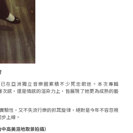
響
，早已在亞洲獨立音樂圈累積不少死忠歌迷。本次專輯
在編曲的層次感，還是情感的渲染力上，皆展現了她更為成熟的藝
幻的實驗性，又不失流行樂的抓耳旋律，絕對是今年不容忽視
同步上線。
) (於台灣台中高美濕地取景拍攝）