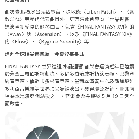
此次臺北場演出亮點豐富，除收錄〈Liberi Fatali〉、〈素
敵だね〉等歷代代表曲目外，更帶來數首專為「水晶迴響」
巡演全新編寫的鋼琴曲目，包含《FINAL FANTASY XVI》的
〈Away〉與〈Ascension〉，以及《FINAL FANTASY XIV》
的〈Flow〉、〈Bygone Serenity〉等。
巡迴全球頂尖音樂廳 今夏登臺臺北
FINAL FANTASY 世界巡迴 水晶迴響 音樂會巡演近年已陸續
於舊金山赫伯斯特劇院、多倫多喬治威斯頓演奏廳、巴黎塞
納音樂廳、倫敦卡多根音樂廳、墨爾本演奏中心及新加坡維
多利亞音樂廳等世界頂尖場館演出，獲得廣泛好評。臺北兩
場為本巡演亞洲站次之一，音樂會票券將於 5 月 19 日起全
面啟售。