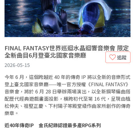
FINAL FANTASY世界巡迴水晶迴響音樂會 限定
全新曲目6月登臺北國家音樂廳
追蹤
2026-05-15
今年 6 月，這個跨越近 40 年的傳奇 IP 將以全新的音樂形式
登上臺北國家音樂廳——唯一官方授權《FINAL FANTASY》
音樂會，將於 6 月 28 日舉辦兩場演出，以全新鋼琴編曲搭
配歷代經典遊戲畫面投影，橫跨初代至第 16 代，呈現由植
松伸夫、祖堅正慶、下村陽子等殿堂級作曲家所創作的傳奇
樂章。
近40年傳奇IP 金氏紀錄認證最多產RPG系列