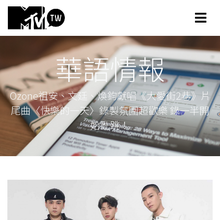
華語情報
Ozone祖安、文廷、煥鈞獻唱《大愛街2巷》片
尾曲〈快樂的一天〉錄製氛圍超歡樂 錄一半開
始亂跳！