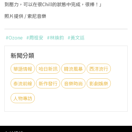
到壓力，可以在很Chill的狀態中完成，很棒！」
照片提供 / 索尼音樂
#Ozone
#周祖安
#林煥鈞
#黃文廷
新聞分類
華語情報
哈日新訊
韓流風暴
西洋流行
泰流前線
新作發行
音樂時尚
影劇娛樂
人物專訪