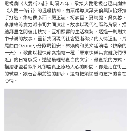
電視劇《大愛街2巷》時隔22年，承接大愛電視台經典劇集
《大愛一條街》的溫暖精神，由票房導演葉天倫與陳怡妤攜
手打造，集結侯彥西、嚴正嵐、柯素雲、夏靖庭、吳奕蓉、
李維維等實力派卡司共同演出。故事以現代社區為背景，描
繪鄰里之間彼此扶持、互相照顧的生活樣貌，透過一則則笑
中帶淚的故事，重新找回現代社會逐漸稀少的人情溫度。片
尾曲由Ozone小分隊周祖安、林煥鈞和黃文廷演唱〈快樂的
一天〉，歌曲以輕快節奏描繪一種「原來快樂其實離我們很
近」的日常感受，透過最輕鬆直白的文字、最直接的方式，
描繪那些看似平凡卻能真正療癒人心的瞬間，像是走在街上
的微風、跟著音樂前進的腳步，還有把煩惱暫時忘掉的自在
心情。