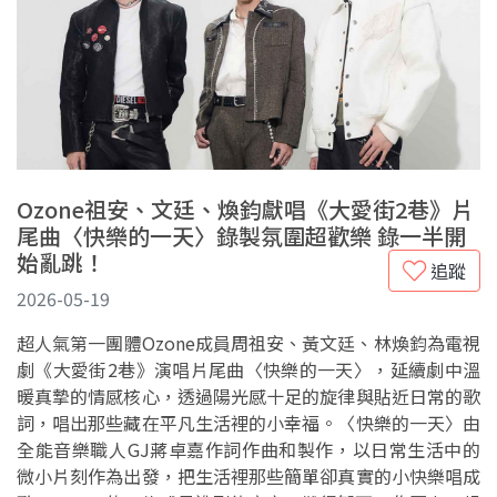
Ozone祖安、文廷、煥鈞獻唱《大愛街2巷》片
尾曲〈快樂的一天〉錄製氛圍超歡樂 錄一半開
始亂跳！
追蹤
2026-05-19
超人氣第一團體Ozone成員周祖安、黃文廷、林煥鈞為電視
劇《大愛街2巷》演唱片尾曲〈快樂的一天〉，延續劇中溫
暖真摯的情感核心，透過陽光感十足的旋律與貼近日常的歌
詞，唱出那些藏在平凡生活裡的小幸福。〈快樂的一天〉由
全能音樂職人GJ蔣卓嘉作詞作曲和製作，以日常生活中的
微小片刻作為出發，把生活裡那些簡單卻真實的小快樂唱成