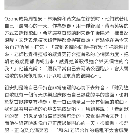
Ozone成員周祖安、林煥鈞和黃文廷在錄製時，他們試著用
自己「最開心的一天」作為想像，用一種舒服、帶著笑容的
方式去詮釋歌曲，希望讓整首歌聽起來像午後陽光一樣自然
溫暖。文廷表示這次錄音時都會握著拳頭，有點像在為今天
的自己吶喊、打氣，「感到雀躍的同時搭配動作把歌唱出
來，老師也覺得這樣的感覺更符合這首歌的心情與力度，把
朝氣的感覺都吶喊出來！感覺這首歌很適合樂天個性的合
我！」他補充說：「跟我平常自己去河濱公園跑步，會大聲
唱歌的感覺很相似，所以唱起來真的很開心～」
祖安則是讓自己保持在非常雀躍的心情下去錄音，「聽到這
首歌就有一個每天快樂起床做著自己熱愛的事的畫面，也對
於整首歌非常有構想，是一首正能量且十分有朝氣的歌曲，
我也試著用這樣的心境去完成配唱。」煥鈞笑說：「看到歌
詞的第一印象是覺得這首歌蠻可愛的，感覺很適合文廷！」
而他在錄音時想像自己正度過最開心的一天，很慵懶、很舒
服、正向又充滿笑容，「和GJ老師合作的過程不太會感受