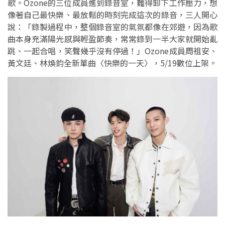
歌。Ozone的三位成員進到錄音室，難得卸下工作壓力，想
像著自己最快樂、最放鬆的時刻完成這次的錄音，三人開心
說：「錄製過程中，整個錄音室的氣氛都像在郊遊，因為歌
曲本身充滿陽光感與輕盈節奏，常常錄到一半大家就開始亂
跳、一起合唱，笑聲幾乎沒有停過！」Ozone成員周祖安、
黃文廷、林煥鈞全新單曲〈快樂的一天〉，5/19數位上架。