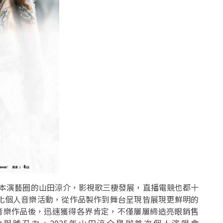
活躍於日本演藝圈的山田涼介，影視歌三棲發展，直播電競也都十
化個人音樂活動，從作品製作到舞台呈現皆展現更鮮明的
義推出音樂作品後，迅速獲得各界肯定，不僅屢屢締造亮眼銷售