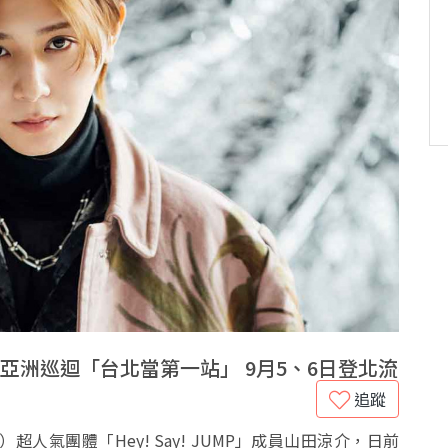
亞洲巡迴「台北當第一站」 9月5、6日登北流
追蹤
NT）超人氣團體「Hey! Say! JUMP」成員山田涼介，日前