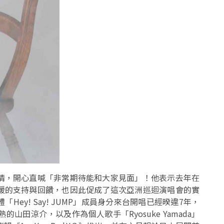
情，開心直喊「非常期待能和大家見面」！他表示去年在
暖的支持與回饋，也因此促成了這次亞洲巡迴演唱會的實
ey! Say! JUMP」成員身分來台開唱已經暌違7年，
田涼介，以及作為個人歌手「Ryosuke Yamada」