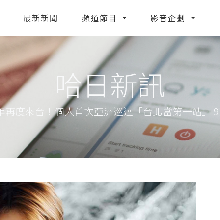
最新新聞
頻道節目
影音企劃
哈日新訊
年再度來台！個人首次亞洲巡迴「台北當第一站」 9