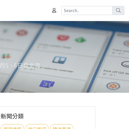
月5、6日登北流
新聞分類
華語情報
哈日新訊
韓流風暴