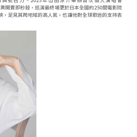
與號召力。2025年山田涼介舉辦首次個人演唱會
25 RED」門票開賣即秒殺，巡演最終場更於日本全國約250間電影院
映，足見其跨地域的高人氣，也讓他對全球歌迷的支持表