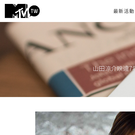
最新活動
山田涼介睽違7