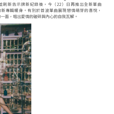
冠軍並刷新告示牌新紀錄後，今（22）日再推出全新單曲
發行的新專輯暖身。有別於首波單曲展現戀情萌芽的喜悅，
脆弱的一面，唱出愛情的破碎與內心的自我瓦解。