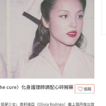
e cure〉化身護理師調配心碎解藥
追蹤
夢少女」奧莉維亞（Olivia Rodrigo）繼上個月推出首