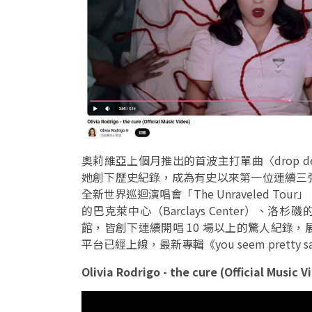
奧莉維亞上個月推出的首波主打單曲〈drop 
她創下歷史紀錄，成為有史以來第一位連續三
全新世界巡迴演唱會「The Unraveled T
的巴克萊中心（Barclays Center）、洛杉磯
館，皆創下連續開唱 10 場以上的驚人紀錄，展
平台已經上線，最新專輯《you seem pretty sad fo
Olivia Rodrigo - the cure (Official Music V