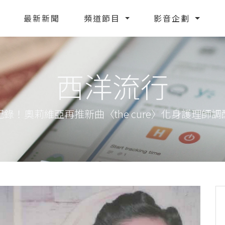
最新新聞
頻道節目
影音企劃
西洋流行
錄！奧莉維亞再推新曲〈the cure〉化身護理師