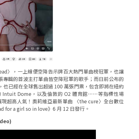
dead〉，一上線便空降告示牌百大熱門單曲榜冠軍，也讓
張專輯的首波主打單曲皆空降冠軍的歌手；而日前公布的
our」，也已經在全球售出超過 100 萬張門票，包含即將在紐約
的 Intuit Dome，以及倫敦的 O2 體育館⋯⋯等指標性場
現超高人氣！奧莉維亞最新單曲 〈the cure〉全台數位
r a girl so in love》6 月 12 日發行。
ideo)