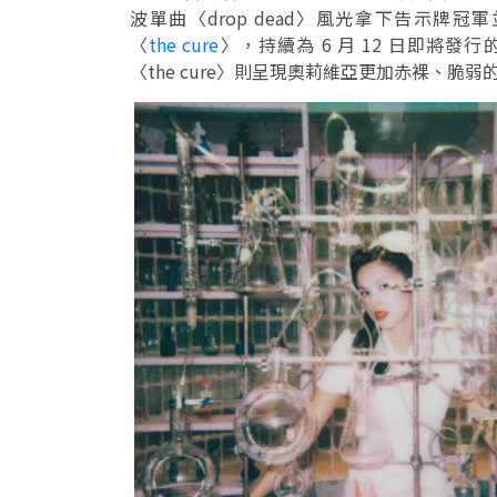
波單曲〈drop dead〉風光拿下告示牌
〈
the cure
〉，持續為 6 月 12 日即將
〈the cure〉則呈現奧莉維亞更加赤裸、