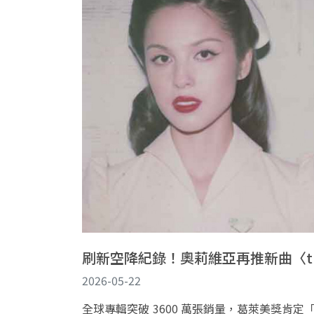
刷新空降紀錄！奧莉維亞再推新曲〈th
2026-05-22
全球專輯突破 3600 萬張銷量，葛萊美獎肯定「追