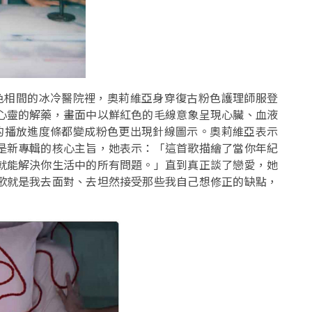
粉色相間的冰冷醫院裡，奧莉維亞身穿復古粉色護理師服登
心靈的解藥，畫面中以鮮紅色的毛線意象呈現心臟、血液
 上的播放進度條都變成粉色更出現針線圖示。奧莉維亞表示
是新專輯的核心主旨，她表示：「這首歌描繪了當你年紀
就能解決你生活中的所有問題。」直到真正談了戀愛，她
歌就是我去面對、去坦然接受那些我自己想修正的缺點，