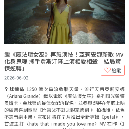
繼《魔法壞女巫》再飆演技！亞莉安娜新歌 MV
化身鬼魂 攜手賈斯汀隆上演相愛相殺「結局驚
悚逆轉」
追蹤
2026-06-02
全球締造 1250 億次串流收聽天量，流行天后亞莉安娜
（Ariana Grande）繼以電影《魔法壞女巫》系列風光榮獲
奧斯卡、金球獎的最佳女配角提名，並參與即將在年底上映
的續集喜劇電影《門當父不對之親家駕到 》 拍攝後，依舊
不忘音樂本業，宣布即將在 7 月推出全新專輯《petal》，
首波主打〈hate that i made you love me〉MV 在昨（1