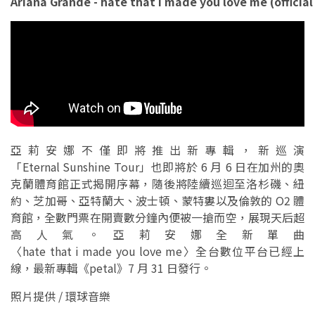
Ariana Grande - hate that i made you love me (official
亞莉安娜不僅即將推出新專輯，新巡演
「Eternal Sunshine Tour」也即將於 6 月 6 日在加州的奧
克蘭體育館正式揭開序幕，隨後將陸續巡迴至洛杉磯、紐
約、芝加哥、亞特蘭大、波士頓、蒙特婁以及倫敦的 O2 體
育館，全數門票在開賣數分鐘內便被一搶而空，展現天后超
高人氣。亞莉安娜全新單曲
〈hate that i made you love me〉全台數位平台已經上
線，最新專輯《petal》7 月 31 日發行。
照片提供 / 環球音樂