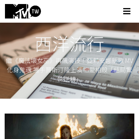
西洋流行
繼《魔法壞女巫》再飆演技！亞莉安娜新歌 MV
化身鬼魂 攜手賈斯汀隆上演相愛相殺「結局驚
悚逆轉」