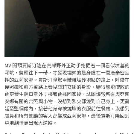
MV 開頭賈斯汀隆在荒郊野外正動手挖掘著一個看似墳墓的
深坑，鏡頭往下一帶，才發現埋葬的是身處在一間廢棄密室
裡的亞莉安娜。賈斯汀隆駕車駛離埋葬地點的路上，陸續在
後照鏡和前方道路上看見亞莉安娜的身影，嚇得魂飛魄散的
他更發生翻車意外；接著他逃回家後，試圖燒毀所有與亞莉
安娜有關的合照與小物，沒想到烈火卻燒到自己身上，更蔓
延至整個房內，接著他身穿被燒壞的衣服前往餐廳，沒想到
店員和所有餐廳的客人都變成亞莉安娜，最後賈斯汀隆回到
墓地劇情更出現大逆轉。