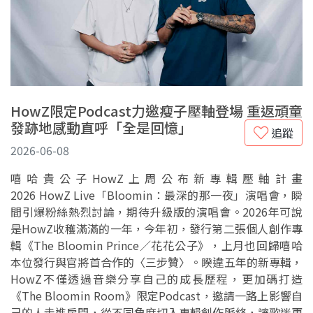
HowZ限定Podcast力邀瘦子壓軸登場 重返頑童
發跡地感動直呼「全是回憶」
追蹤
2026-06-08
嘻哈貴公子HowZ上周公布新專輯壓軸計畫
2026 HowZ Live「Bloomin：最深的那一夜」演唱會，瞬
間引爆粉絲熱烈討論，期待升級版的演唱會。2026年可說
是HowZ收穫滿滿的一年，今年初，發行第二張個人創作專
輯《The Bloomin Prince／花花公子》，上月也回歸嘻哈
本位發行與官將首合作的〈三步贊〉。睽違五年的新專輯，
HowZ不僅透過音樂分享自己的成長歷程，更加碼打造
《The Bloomin Room》限定Podcast，邀請一路上影響自
己的人走進房間，從不同角度切入專輯創作脈絡，讓歌迷更