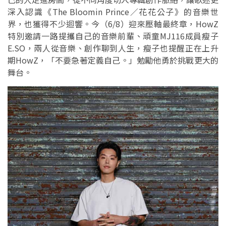
深入認識《The Bloomin Prince／花花公子》的音樂世
界，也獲得不少迴響。今（6/8）迎來壓軸最終章，HowZ
特別邀請一路提攜自己的音樂前輩、頑童MJ116成員瘦子
E.SO，兩人從音樂、創作聊到人生，瘦子也提醒正在上升
期HowZ，「不要急著定義自己。」勉勵他勇於挑戰更大的
舞台。