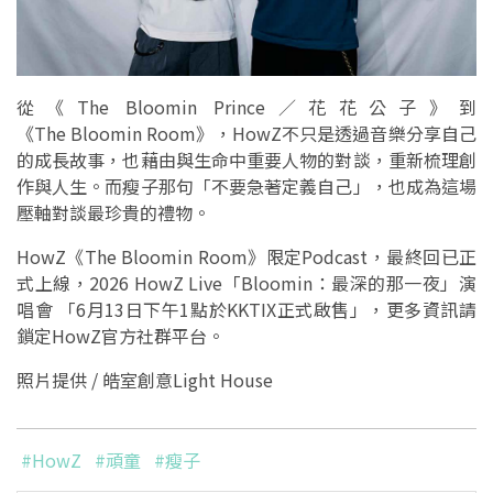
從《The Bloomin Prince／花花公子》到
《The Bloomin Room》，HowZ不只是透過音樂分享自己
的成長故事，也藉由與生命中重要人物的對談，重新梳理創
作與人生。而瘦子那句「不要急著定義自己」，也成為這場
壓軸對談最珍貴的禮物。
HowZ《The Bloomin Room》限定Podcast，最終回已正
式上線，2026 HowZ Live「Bloomin：最深的那一夜」演
唱會 「6月13日下午1點於KKTIX正式啟售」，更多資訊請
鎖定HowZ官方社群平台。
照片提供 / 皓室創意Light House
#HowZ
#頑童
#瘦子