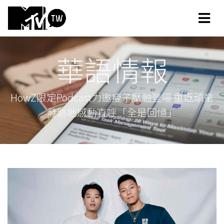
華語情報
HowZ限定Podcast力邀瘦子壓軸登場 重返頑童
發跡地感動直呼「全是回憶」