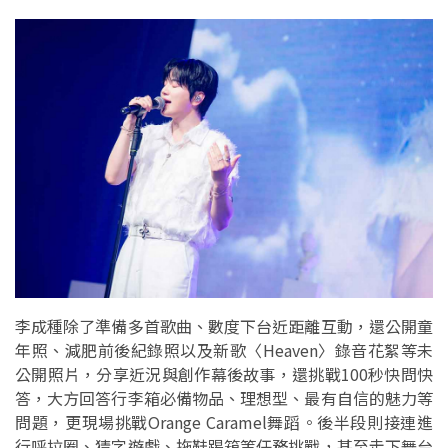
李成種除了準備多首歌曲、數度下台近距離互動，還公開童
年照、減肥前後紀錄照以及新歌〈Heaven〉錄音花絮等未
公開照片，分享近況與創作幕後故事，還挑戰100秒快問快
答，大方回答行李箱必備物品、理想型、最有自信的魅力等
問題，更現場挑戰Orange Caramel舞蹈。後半段則接連進
行呼拉圈、猜字遊戲、拖鞋踢箱等任務挑戰，甚至走下舞台