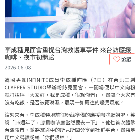
李成種見面會重提台灣救護車事件 來台訪應援
咖啡、夜市初體驗
追蹤
2026-06-08
韓國男團INFINITE成員李成種昨晚（7日）在台北三創
CLAPPER STUDIO舉辦粉絲見面會，一開場便以中文向粉
絲打招呼「大家好，我是成種，很想你們」，還關心大家有
沒有吃飯、是否被雨淋濕，展現一如既往的暖男風範。
這趟來台，李成種特地前往粉絲準備的應援咖啡廳朝聖，笑
說「16週年了，應援咖啡廳當然要去一下」。他也首次體驗
台灣夜市，並將旅途中的所見所聞分享到社群平台，還特地
用中文稱讚粉絲「你們很棒！」