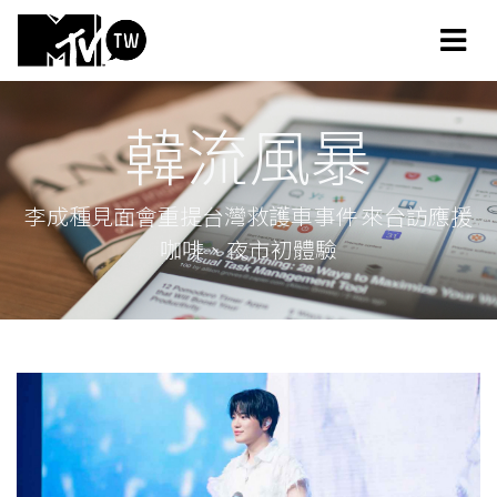
韓流風暴
李成種見面會重提台灣救護車事件 來台訪應援
咖啡、夜市初體驗