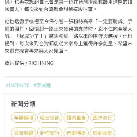
憶，也再次想起自己曾是第一位在台灣搭乘救護車送醫的韓
國藝人，每次來到台灣都會想到這段往事。
他也透露手機裡至今保存著一張粉絲高舉「一定要勝訴」手
幅的照片，回憶起一路走來獲得的支持時，忍不住向全場大
喊：「我成功了！」感謝粉絲一路以來的陪伴與應援。他也
提到，每次來到台灣都能從大家身上獲得許多能量，希望未
來還有機會再來與大家見面。
照片提供 / RICHINING
#INFINITE
#李成種
新聞分類
華語情報
哈日新訊
韓流風暴
西洋流行
泰流前線
新作發行
音樂時尚
影劇娛樂